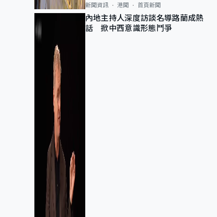
新聞資訊
港聞
首頁新聞
內地主持人深度訪談名導路蘭成熱
話 掀中西意識形態鬥爭