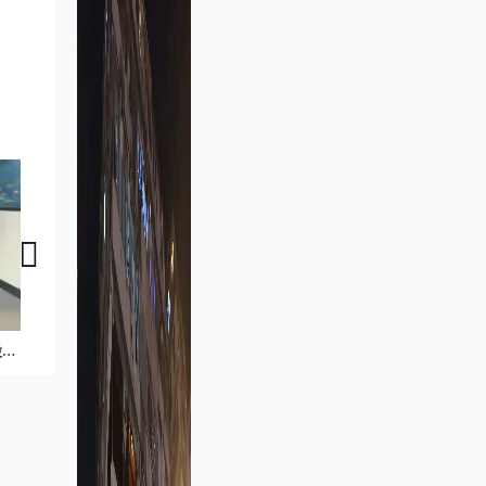
家家有求｜實測收納工具 訂造傢俬注意 「動線寓所」室內設計
家家有求｜年輕活力家居設計 家中自設水耕種植 裝修家電規劃指南