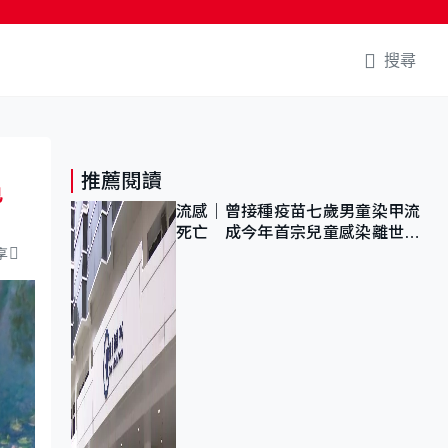
搜尋
推薦閱讀
色
流感｜曾接種疫苗七歲男童染甲流
死亡 成今年首宗兒童感染離世個
案
享