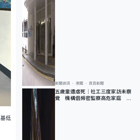
新聞資訊
港聞
首頁新聞
五歲童遭虐死｜社工三度家訪未察
覺 機構倡頻密監察高危家庭 管
浩鳴籲加強跨部門協作
色基低