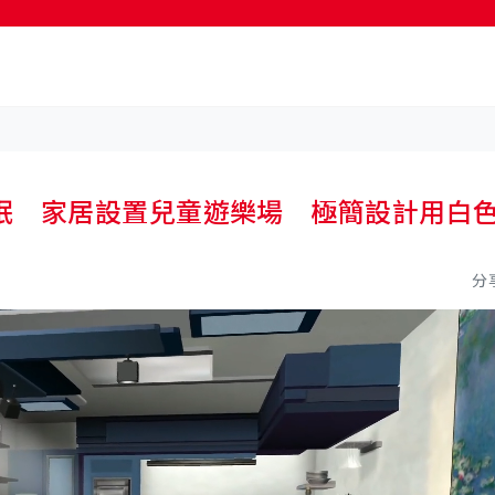
按輸入鍵開始搜尋
眠 家居設置兒童遊樂場 極簡設計用白
分