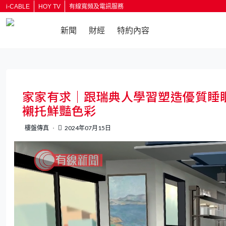
i-CABLE
HOY TV
有線寬頻及電訊服務
新聞
財經
特約內容
返回
家家有求｜跟瑞典人學習塑造優質睡
襯托鮮豔色彩
樓盤傳真
2024年07月15日