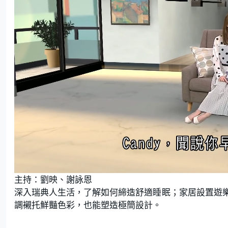
L
U
o
n
主持：劉映、謝詠恩
a
m
d
u
e
t
深入瑞典人生活，了解如何締造舒適睡眠；家居設置遊
d
e
:
調襯托鮮豔色彩，也能塑造極簡設計。
1
.
7
1
%