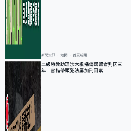
新聞資訊
港聞
首頁新聞
二級懲教助理涉木棍捅傷羈留者判囚三
年 官指帶頭犯法屬加刑因素