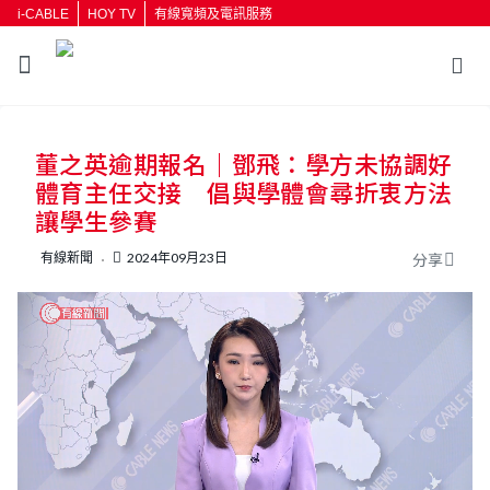
i-CABLE
HOY TV
有線寬頻及電訊服務
返回
董之英逾期報名｜鄧飛：學方未協調好
按輸入鍵開始搜尋
體育主任交接 倡與學體會尋折衷方法
讓學生參賽
有線新聞
2024年09月23日
分享