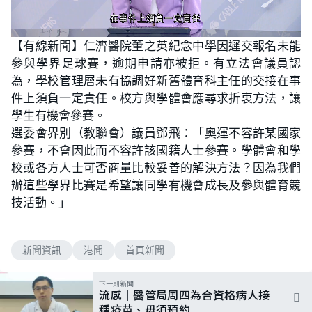
L
U
o
n
【有線新聞】仁濟醫院董之英紀念中學因遲交報名未能
a
m
d
u
參與學界足球賽，逾期申請亦被拒。有立法會議員認
e
t
d
e
:
為，學校管理層未有協調好新舊體育科主任的交接在事
6
0
件上須負一定責任。校方與學體會應尋求折衷方法，讓
.
0
學生有機會參賽。
0
%
選委會界別（教聯會）議員鄧飛：「奧運不容許某國家
參賽，不會因此而不容許該國籍人士參賽。學體會和學
校或各方人士可否商量比較妥善的解決方法？因為我們
辦這些學界比賽是希望讓同學有機會成長及參與體育競
技活動。」
新聞資訊
港聞
首頁新聞
下一則新聞
流感｜醫管局周四為合資格病人接
種疫苗、毋須預約