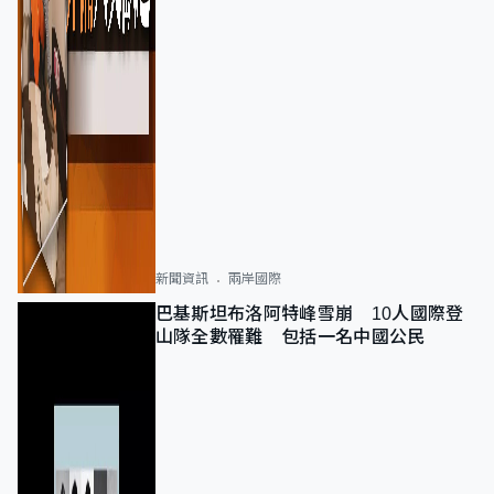
新聞資訊
兩岸國際
巴基斯坦布洛阿特峰雪崩 10人國際登
山隊全數罹難 包括一名中國公民