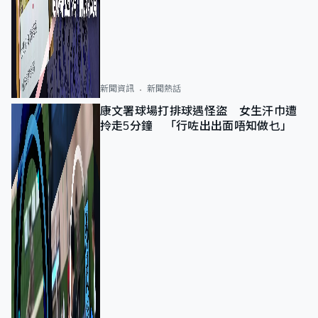
新聞資訊
新聞熱話
康文署球場打排球遇怪盜 女生汗巾遭
拎走5分鐘 「行咗出出面唔知做乜」