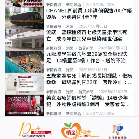
質旅客
2026年08月02日
新聞資訊
新聞熱話
CHANEL四前員工串謀偷竊逾700件銷
毀品 分別判囚4至7年
2026年08月03日
新聞資訊
港聞
流感｜曾接種疫苗七歲男童染甲流死
亡 成今年首宗兒童感染離世個案
2026年08月04日
新聞資訊
港聞
首頁新聞
九龍城學生宿舍地盤39歲安全經理失
足 14樓墮至4樓工作台、送院不治
2026年08月03日
新聞資訊
港聞
五歲童遭虐死｜解剖揭長期捱餓、傷痕
纍纍 母認罪判囚22年 官斥冷血：同
類案最惡劣
2026年08月05日
新聞資訊
港聞
首頁新聞
美女治療師借輔導「誘騙」14歲少年
犯 外物性虐持續3個月 受害者母：
要保護其他人
2026年07月30日
新聞資訊
新聞熱話