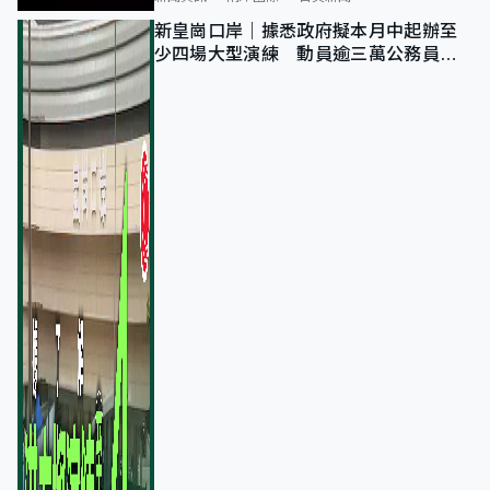
新皇崗口岸｜據悉政府擬本月中起辦至
少四場大型演練 動員逾三萬公務員人
次測試