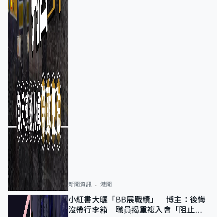
新聞資訊
港聞
小紅書大曬「BB展戰績」 博主：後悔
沒帶行李箱 職員揭重複入會「阻止唔