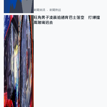
新聞資訊
新聞熱話
旺角男子凌晨追通宵巴士落空 打爆擋
風玻璃逃去