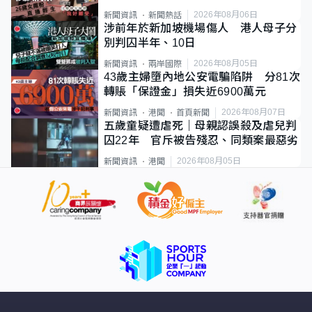
2026年08月06日
新聞資訊
新聞熱話
涉前年於新加坡機場傷人 港人母子分
別判囚半年、10日
2026年08月05日
新聞資訊
兩岸國際
43歲主婦墮內地公安電騙陷阱 分81次
轉賬「保證金」損失近6900萬元
2026年08月07日
新聞資訊
港聞
首頁新聞
五歲童疑遭虐死｜母親認誤殺及虐兒判
囚22年 官斥被告殘忍、同類案最惡劣
2026年08月05日
新聞資訊
港聞