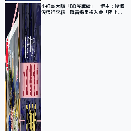
小紅書大曬「BB展戰績」 博主：後悔
沒帶行李箱 職員揭重複入會「阻止唔
到」