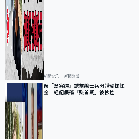
新聞資訊
新聞熱話
俄「黑寡婦」誘前線士兵閃婚騙撫恤
金 經紀戲稱「賺首期」被檢控