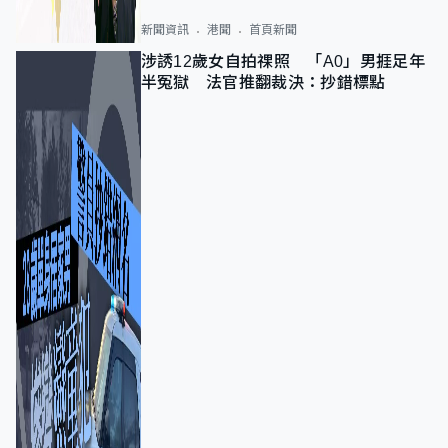
新聞資訊
港聞
首頁新聞
涉誘12歲女自拍祼照 「A0」男捱足年
半冤獄 法官推翻裁決：抄錯標點