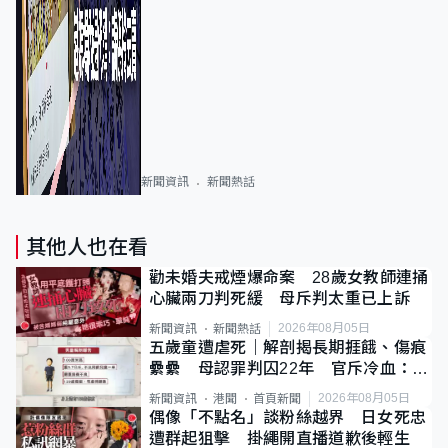
新聞資訊
新聞熱話
其他人也在看
勸未婚夫戒煙爆命案 28歲女教師連捅
心臟兩刀判死緩 母斥判太重已上訴
2026年08月05日
新聞資訊
新聞熱話
五歲童遭虐死｜解剖揭長期捱餓、傷痕
纍纍 母認罪判囚22年 官斥冷血：同
類案最惡劣
2026年08月05日
新聞資訊
港聞
首頁新聞
偶像「不點名」談粉絲越界 日女死忠
遭群起狙擊 掛繩開直播道歉後輕生