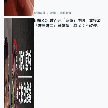
新聞資訊
港聞
首頁新聞
印度KOL數百元「窮遊」中國 靠接濟
「嫌三嫌四」惹爭議 網民：不歡迎劣
質旅客