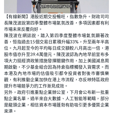
L
U
o
n
【有線新聞】港股近期交投暢旺，指數急升。財政司司
a
m
d
u
長陳茂波說第四季整體市場氣氛改善，多項因素都有利
e
t
d
e
:
市場未來反覆向好。
5
4
陳茂波在網誌說，踏入第四季度整體市場氣氛顯著改
.
2
善，恒指過去15個交易日累積升幅33%，升至兩年半高
6
%
位。九月起至今的平均每日成交額較八月高出一倍，港
股市值亦升至39.4萬億元。陳茂波認為內地早前宣布多
項大力挺經濟政策措施發揮關鍵作用，加上美國減息周
期啟動，不少基金組合因為持倉指標觸發入貨需求。而
本港及內地市場的估值吸引都令投資者對後市審慎樂
觀，有利推動企業加快在港上市流程，亦反映特區政府
提升市場競爭力的工作漸見成效。
另外，政府引進重點企業辦公室，下月會公布新一批重
點企業名單，過半來自大數據、人工智能等範疇，部分
是龍頭企業，相信資本市場蓬勃有助吸引更多優質企業
來港。