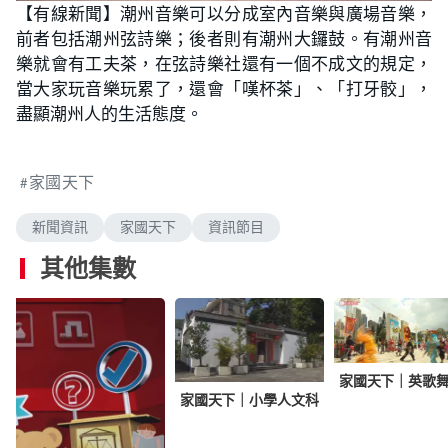
n
【有線新聞】潮州音樂可以分成室內音樂與廣場音樂，
a
m
d
u
前者包括潮州弦詩樂；後者則有潮州大鑼鼓。有潮州音
e
t
d
e
:
樂就會有工夫茶，在弦詩樂社還有一個不成文的規定，
1
.
當大家玩音樂玩累了，還會「嘆杯茶」、「打牙骹」，
9
2
盡顯潮州人的生活態度。
%
家國天下
新聞資訊
家國天下
資訊節目
其他集數
家國天下｜英歌
家國天下｜小學人文科