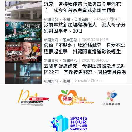
流感｜曾接種疫苗七歲男童染甲流死
亡 成今年首宗兒童感染離世個案
2026年08月04日
新聞資訊
港聞
首頁新聞
涉前年於新加坡機場傷人 港人母子分
別判囚半年、10日
2026年08月05日
新聞資訊
兩岸國際
偶像「不點名」談粉絲越界 日女死忠
遭群起狙擊 掛繩開直播道歉後輕生
2026年08月06日
新聞資訊
新聞熱話
五歲童疑遭虐死｜母親認誤殺及虐兒判
囚22年 官斥被告殘忍、同類案最惡劣
2026年08月05日
新聞資訊
港聞