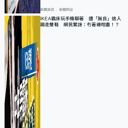
新聞資訊
新聞熱話
IKEA霸床玩手機瞓著 遭「無良」途人
踢走雙鞋 網民驚訝：冇著襪咁盡！？