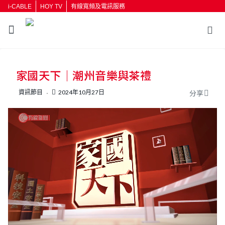
i-CABLE
HOY TV
有線寬頻及電訊服務
返回
家國天下｜潮州音樂與茶禮
按輸入鍵開始搜尋
資訊節目
2024年10月27日
分享
L
U
o