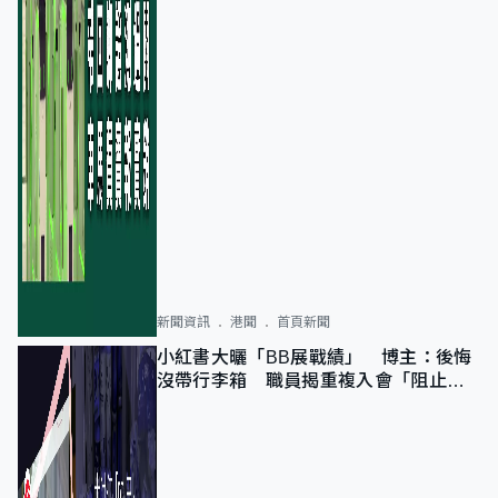
新聞資訊
港聞
首頁新聞
小紅書大曬「BB展戰績」 博主：後悔
沒帶行李箱 職員揭重複入會「阻止唔
到」