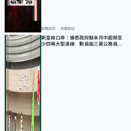
新聞資訊
新聞熱話
新皇崗口岸｜據悉政府擬本月中起辦至
少四場大型演練 動員逾三萬公務員人
次測試