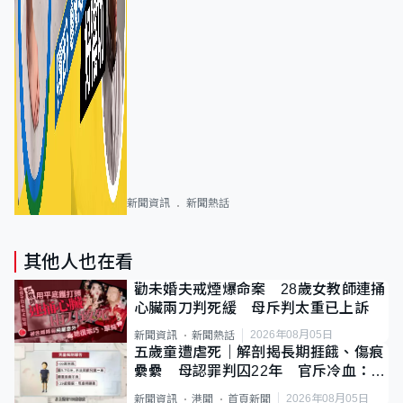
新聞資訊
新聞熱話
其他人也在看
勸未婚夫戒煙爆命案 28歲女教師連捅
心臟兩刀判死緩 母斥判太重已上訴
2026年08月05日
新聞資訊
新聞熱話
五歲童遭虐死｜解剖揭長期捱餓、傷痕
纍纍 母認罪判囚22年 官斥冷血：同
類案最惡劣
2026年08月05日
新聞資訊
港聞
首頁新聞