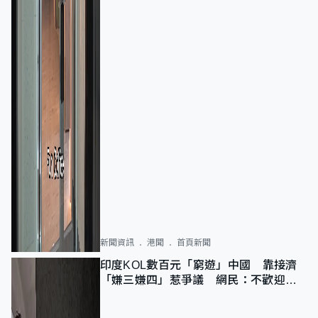
新聞資訊
港聞
首頁新聞
印度KOL數百元「窮遊」中國 靠接濟
「嫌三嫌四」惹爭議 網民：不歡迎劣
質旅客