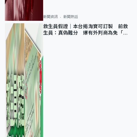
新聞資訊
新聞熱話
救生員假證｜本台揭淘寶可訂製 前救
生員：真偽難分 爆有外判商為免「封
池」沒做足檢查