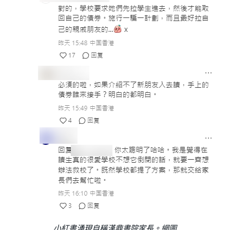
小紅書湧現自稱漢鼎書院家長。網圖