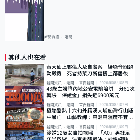
新聞資訊
港聞
其他人也在看
黃大仙上邨傷人及自殺案 疑噪音問題
動殺機 死者持菜刀斬傷樓上鄰居後墮
斃
2026年08月08日
新聞資訊
港聞
首頁新聞
43歲主婦墮內地公安電騙陷阱 分81次
轉賬「保證金」損失近6900萬元
2026年08月07日
新聞資訊
港聞
首頁新聞
極端酷熱｜六旬外籍漢大埔船灣行山疑
中暑亡 山藝教練：高溫高濕度不宜遠
足
2026年08月09日
新聞資訊
港聞
首頁新聞
涉誘12歲女自拍祼照 「A0」男捱足
年半冤獄 法官推翻裁決：抄錯標點