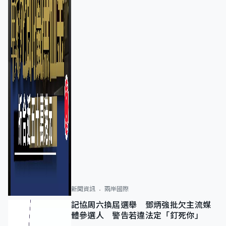
新聞資訊
兩岸國際
記協周六換屆選舉 鄧炳強批欠主流媒
體參選人 警告若違法定「釘死你」