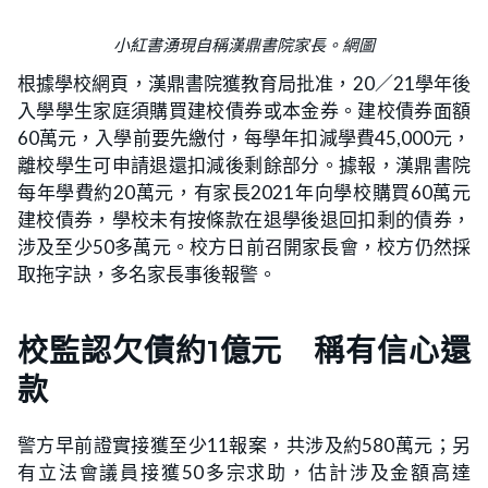
小紅書湧現自稱漢鼎書院家長。網圖
根據學校網頁，漢鼎書院獲教育局批准，20／21學年後
入學學生家庭須購買建校債券或本金券。建校債券面額
60萬元，入學前要先繳付，每學年扣減學費45,000元，
離校學生可申請退還扣減後剩餘部分。據報，漢鼎書院
每年學費約20萬元，有家長2021年向學校購買60萬元
建校債券，學校未有按條款在退學後退回扣剩的債券，
涉及至少50多萬元。校方日前召開家長會，校方仍然採
取拖字訣，多名家長事後報警。
校監認欠債約1億元 稱有信心還
款
警方早前證實接獲至少11報案，共涉及約580萬元；另
有立法會議員接獲50多宗求助，估計涉及金額高達