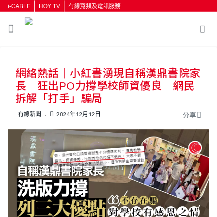
i-CABLE
HOY TV
有線寬頻及電訊服務
返回
網絡熱話｜小紅書湧現自稱漢鼎書院家
按輸入鍵開始搜尋
長 狂出PO力撐學校師資優良 網民
拆解「打手」騙局
有線新聞
2024年12月12日
分享