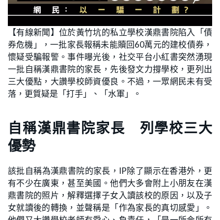
【有線新聞】位於黃竹坑的私立學校漢鼎書院陷入「債
券危機」，一批家長報稱未能贖回60萬元的建校債券，
懷疑受騙報警。事件曝光後，社交平台小紅書突然湧現
一批自稱漢鼎書院的家長，先後發文力撐學校，更列出
三大優點，大讚學校師資優良。不過，一眾網民未有受
落，更質疑是「打手」、「水軍」。
自稱漢鼎書院家長 列學校三大
優勢
該批自稱為漢鼎書院的家長，IP除了顯示在香港外，更
有不少在廣東，甚至美國。他們大多會附上小朋友在漢
鼎書院的照片，解釋選擇子女入讀該校的原因，以及子
女就讀後的轉換，並聲稱是「作為家長的真切感愛」。
他們又大讚學校老師有愛心、負責任，「是一所令所有