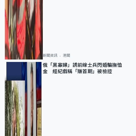
新聞資訊
港聞
俄「黑寡婦」誘前線士兵閃婚騙撫恤
金 經紀戲稱「賺首期」被檢控