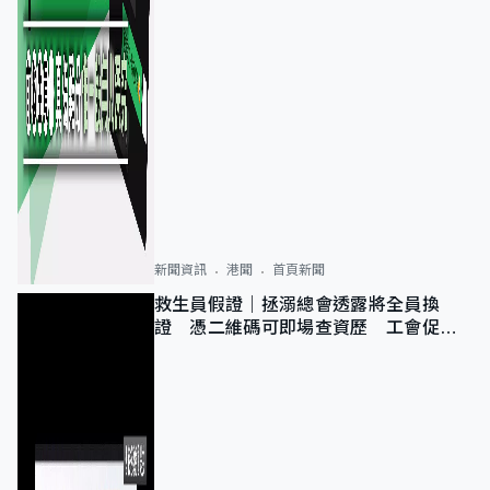
新聞資訊
港聞
首頁新聞
救生員假證｜拯溺總會透露將全員換
證 憑二維碼可即場查資歷 工會促加
強巡查