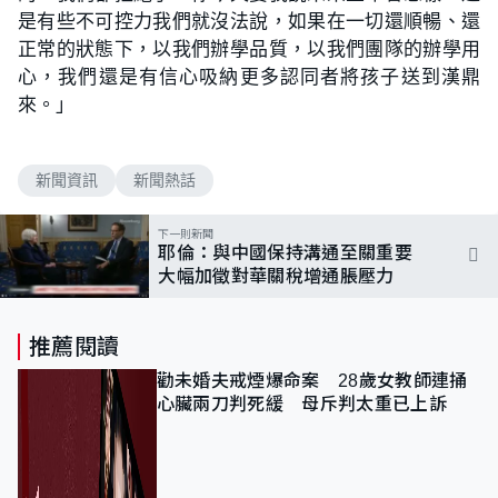
是有些不可控力我們就沒法說，如果在一切還順暢、還
正常的狀態下，以我們辦學品質，以我們團隊的辦學用
心，我們還是有信心吸納更多認同者將孩子送到漢鼎
來。」
新聞資訊
新聞熱話
下一則新聞
耶倫：與中國保持溝通至關重要
大幅加徵對華關稅增通脹壓力
推薦閱讀
勸未婚夫戒煙爆命案 28歲女教師連捅
心臟兩刀判死緩 母斥判太重已上訴