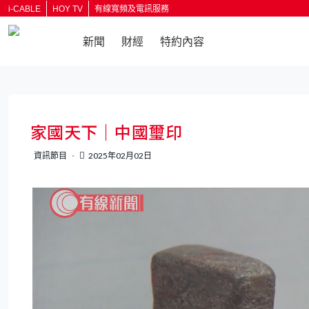
i-CABLE
HOY TV
有線寬頻及電訊服務
新聞
財經
特約內容
返回
家國天下｜中國璽印
資訊節目
2025年02月02日