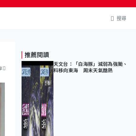
搜尋
推薦閱讀
天文台：「白海豚」減弱為強颱、
享
料移向東海 周末天氣酷熱