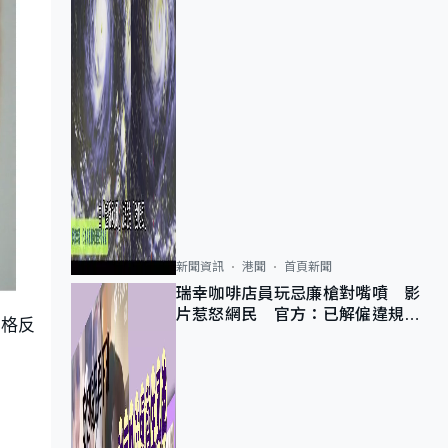
新聞資訊
港聞
首頁新聞
瑞幸咖啡店員玩忌廉槍對嘴噴 影
片惹怒網民 官方：已解僱違規員
風格反
工