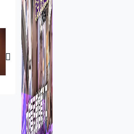
家國天下｜中式花鈕
家國天下｜行萬里