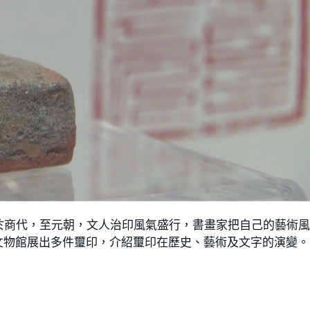
於商代，至元朝，文人治印風氣盛行，書畫家把自己的藝術
文物館展出多件璽印，介紹璽印在歷史、藝術及文字的演變。