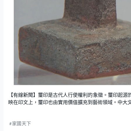
L
U
o
n
【有線新聞】璽印是古代人行使權利的象徵。璽印起源
a
m
d
u
e
t
映在印文上，璽印也由實用價值擴充到藝術領域。中大
d
e
:
1
.
7
9
%
家國天下