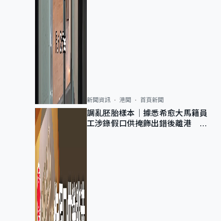
新聞資訊
港聞
首頁新聞
調亂胚胎樣本｜據悉希愈大馬籍員
工涉錄假口供掩飾出錯後離港 警
列詐騙 正通緝在逃人士