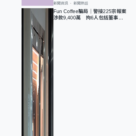
新聞資訊
新聞熱話
Fun Coffee騙局｜警接225宗報案
涉款9,400萬 拘6人包括董事股
東 最高金額一宗涉近千萬