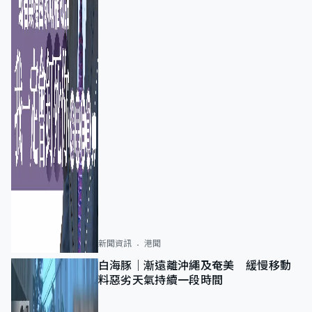
新聞資訊
港聞
白海豚｜漸遠離沖繩及奄美 緩慢移動
料惡劣天氣持續一段時間