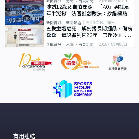
2026年08月07日
新聞資訊
港聞
首頁新聞
涉誘12歲女自拍祼照 「A0」男捱足
年半冤獄 法官推翻裁決：抄錯標點
2026年08月06日
新聞資訊
新聞熱話
五歲童遭虐死｜解剖揭長期捱餓、傷痕
纍纍 母認罪判囚22年 官斥冷血：同
類案最惡劣
2026年08月05日
新聞資訊
港聞
首頁新聞
有用連結