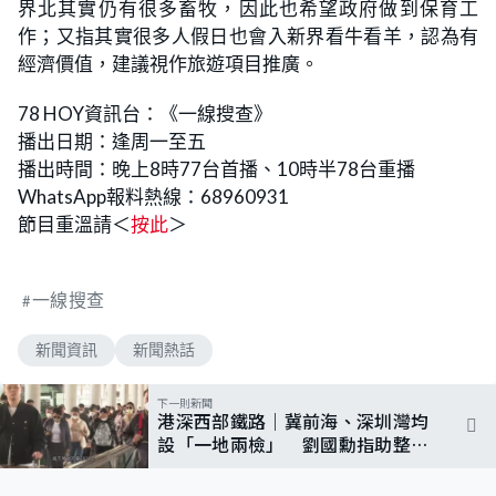
界北其實仍有很多畜牧，因此也希望政府做到保育工
作；又指其實很多人假日也會入新界看牛看羊，認為有
經濟價值，建議視作旅遊項目推廣。
78 HOY資訊台：《一線搜查》
播出日期：逢周一至五
播出時間：晚上8時77台首播、10時半78台重播
WhatsApp報料熱線：68960931
節目重溫請＜
按此
＞
一線搜查
新聞資訊
新聞熱話
下一則新聞
港深西部鐵路｜冀前海、深圳灣均
設「一地兩檢」 劉國勳指助整體
成本效益 陳美寶：續與深圳商討