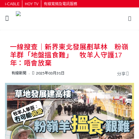
i-CABLE
HOY TV
有線寬頻及電訊服務
一線搜查｜新界東北發展剷草林 粉嶺
羊群「地盤搵食難」 牧羊人守護17
年：唔會放棄
有線新聞
2025年03月31日
分享