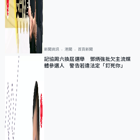
新聞資訊
港聞
首頁新聞
記協周六換屆選舉 鄧炳強批欠主流媒
體參選人 警告若違法定「釘死你」