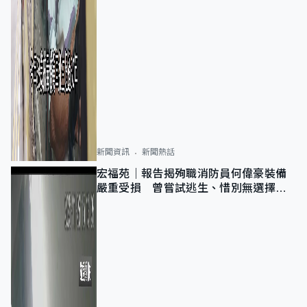
新聞資訊
新聞熱話
宏福苑｜報告揭殉職消防員何偉豪裝備
嚴重受損 曾嘗試逃生、惜別無選擇下
棄裝備墮樓