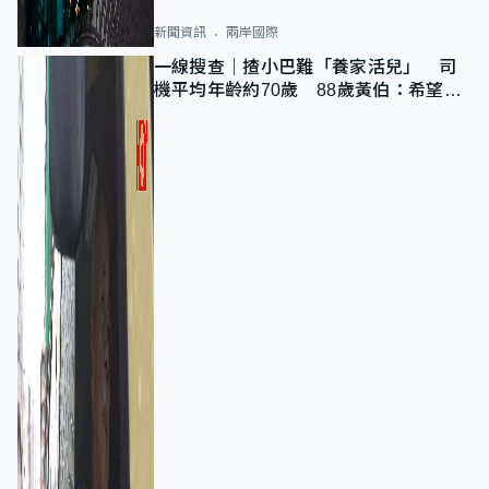
新聞資訊
兩岸國際
一線搜查｜揸小巴難「養家活兒」 司
機平均年齡約70歲 88歲黃伯：希望一
直揸落去