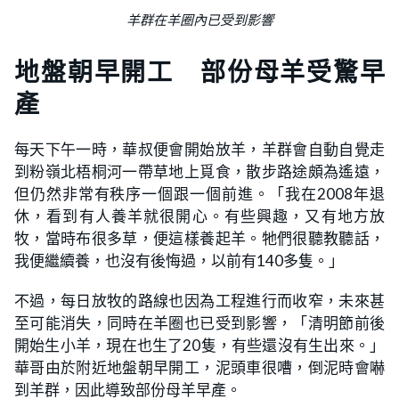
羊群在羊圈內已受到影響
地盤朝早開工 部份母羊受驚早
產
每天下午一時，華叔便會開始放羊，羊群會自動自覺走
到粉嶺北梧桐河一帶草地上覓食，散步路途頗為遙遠，
但仍然非常有秩序一個跟一個前進。「我在2008年退
休，看到有人養羊就很開心。有些興趣，又有地方放
牧，當時布很多草，便這樣養起羊。牠們很聽教聽話，
我便繼續養，也沒有後悔過，以前有140多隻。」
不過，每日放牧的路線也因為工程進行而收窄，未來甚
至可能消失，同時在羊圈也已受到影響，「清明節前後
開始生小羊，現在也生了20隻，有些還沒有生出來。」
華哥由於附近地盤朝早開工，泥頭車很嘈，倒泥時會嚇
到羊群，因此導致部份母羊早產。