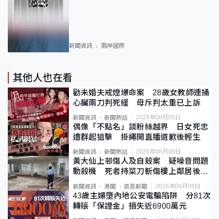
新聞資訊
兩岸國際
其他人也在看
勸未婚夫戒煙爆命案 28歲女教師連捅
心臟兩刀判死緩 母斥判太重已上訴
2026年08月05日
新聞資訊
新聞熱話
偶像「不點名」談粉絲越界 日女死忠
遭群起狙擊 掛繩開直播道歉後輕生
2026年08月06日
新聞資訊
新聞熱話
黃大仙上邨傷人及自殺案 疑噪音問題
動殺機 死者持菜刀斬傷樓上鄰居後墮
斃
2026年08月08日
新聞資訊
港聞
首頁新聞
43歲主婦墮內地公安電騙陷阱 分81次
轉賬「保證金」損失近6900萬元