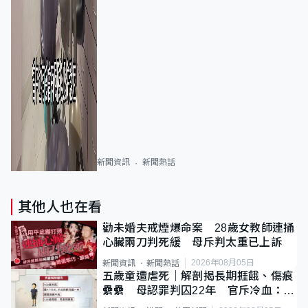
新聞資訊
新聞熱話
其他人也在看
勸未婚夫戒煙爆命案 28歲女教師連捅
心臟兩刀判死緩 母斥判太重已上訴
2026年08月05日
新聞資訊
新聞熱話
五歲童遭虐死｜解剖揭長期捱餓、傷痕
纍纍 母認罪判囚22年 官斥冷血：同
類案最惡劣