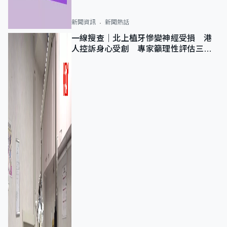
新聞資訊
新聞熱話
一線搜查｜北上植牙慘變神經受損 港
人控訴身心受創 專家籲理性評估三大
風險