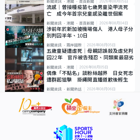
2026年08月05日
新聞資訊
港聞
首頁新聞
流感｜曾接種疫苗七歲男童染甲流死
亡 成今年首宗兒童感染離世個案
2026年08月04日
新聞資訊
港聞
首頁新聞
涉前年於新加坡機場傷人 港人母子分
別判囚半年、10日
2026年08月05日
新聞資訊
兩岸國際
五歲童疑遭虐死｜母親認誤殺及虐兒判
囚22年 官斥被告殘忍、同類案最惡劣
2026年08月05日
新聞資訊
港聞
偶像「不點名」談粉絲越界 日女死忠
遭群起狙擊 掛繩開直播道歉後輕生
2026年08月06日
新聞資訊
新聞熱話