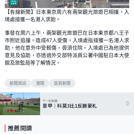
L
U
o
n
【有線新聞】日本東京周六有兩架觀光旅遊巴相撞，入
a
m
d
u
境處接獲一名港人求助。
e
t
d
e
:
8
事發在周六上午，兩架觀光旅遊巴在日本東京都八王子
7
.
市附近追撞，造成47人受傷。入境處指接獲一名港人求
1
0
助，他在意外中受輕傷，毋須住院。入境處已為他提供
%
意見及協助，亦透過外交部特派員公署中國駐日本大使
館及旅監局等了解情況。
新聞資訊
港聞
首頁新聞
下一則新聞
意甲｜科莫3比1反勝蒙札
推薦閱讀