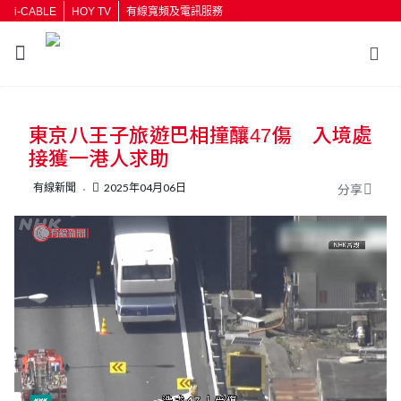
i-CABLE
HOY TV
有線寬頻及電訊服務
返回
東京八王子旅遊巴相撞釀47傷 入境處
按輸入鍵開始搜尋
接獲一港人求助
有線新聞
2025年04月06日
分享