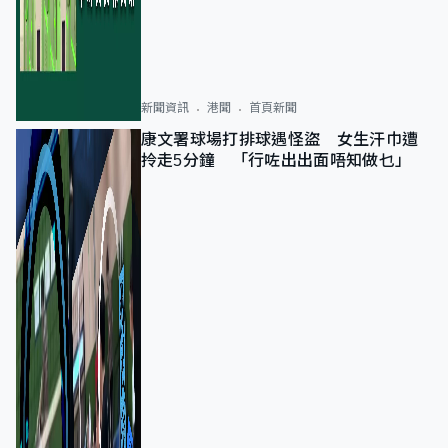
新聞資訊
港聞
首頁新聞
康文署球場打排球遇怪盜 女生汗巾遭
拎走5分鐘 「行咗出出面唔知做乜」