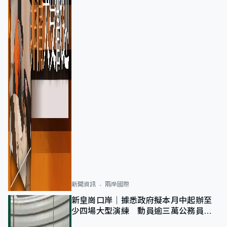
新聞資訊
兩岸國際
新皇崗口岸｜據悉政府擬本月中起辦至
少四場大型演練 動員逾三萬公務員人
次測試