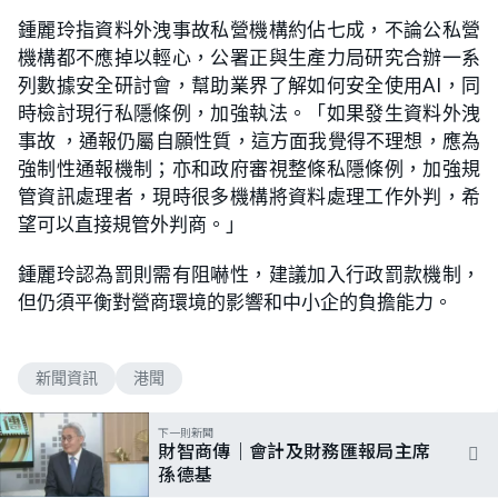
鍾麗玲指資料外洩事故私營機構約佔七成，不論公私營
機構都不應掉以輕心，公署正與生產力局研究合辦一系
列數據安全研討會，幫助業界了解如何安全使用AI，同
時檢討現行私隱條例，加強執法。「如果發生資料外洩
事故 ，通報仍屬自願性質，這方面我覺得不理想，應為
強制性通報機制；亦和政府審視整條私隱條例，加強規
管資訊處理者，現時很多機構將資料處理工作外判，希
望可以直接規管外判商。」
鍾麗玲認為罰則需有阻嚇性，建議加入行政罰款機制，
但仍須平衡對營商環境的影響和中小企的負擔能力。
新聞資訊
港聞
下一則新聞
財智商傳｜會計及財務匯報局主席
孫德基