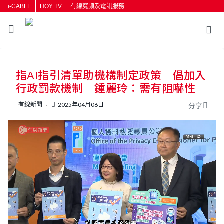
i-CABLE
HOY TV
有線寬頻及電訊服務
返回
指AI指引清單助機構制定政策 倡加入
按輸入鍵開始搜尋
行政罰款機制 鍾麗玲：需有阻嚇性
有線新聞
2025年04月06日
分享