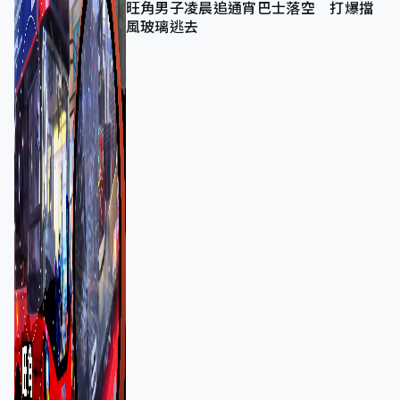
旺角男子凌晨追通宵巴士落空 打爆擋
風玻璃逃去