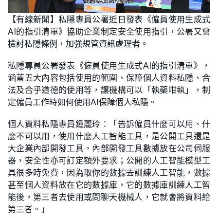
L
U
o
n
【有線新聞】私隱專員公署近日發表《僱員使用生成式
a
m
d
u
AI的指引清單》協助企業制定安全使用指引，公署又會
e
t
d
e
:
檢討私隱條例，加強規管資訊處理者。
1
7
.
私隱專員公署發表《僱員使用生成式AI的指引清單》，
8
8
涵蓋五大內容包括使用的範圍、保障個人資料私隱、合
%
法及合乎道德的使用等，讓機構可以「執藥咁執」，制
定僱員工作時如何使用AI保障個人私隱。
個人資料私隱專員鍾麗玲：「告訴僱員什麼可以用、什
麼不可以用，使用什麼人工智能工具，是公開工具還是
大企業內部開發工具。內部開發工具數據放在公司伺服
器，安全性亦可訂定額外要求；公開的人工智能模型工
具很多時免費，因為取你的數據去訓練人工智能，數據
甚至個人資料放在它的數據庫，它的數據庫訓練人工智
能後，第三者去使用或問聊天機械人，它就會將資料給
第三者。」