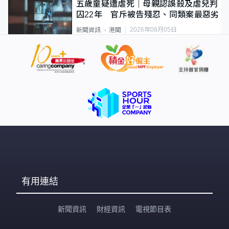
五歲童疑遭虐死｜母親認誤殺及虐兒判
囚22年 官斥被告殘忍、同類案最惡劣
2026年08月05日
新聞資訊
港聞
有用連結
新聞資訊
財經資訊
電視節目表