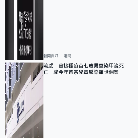
新聞資訊
港聞
流感｜曾接種疫苗七歲男童染甲流死
亡 成今年首宗兒童感染離世個案