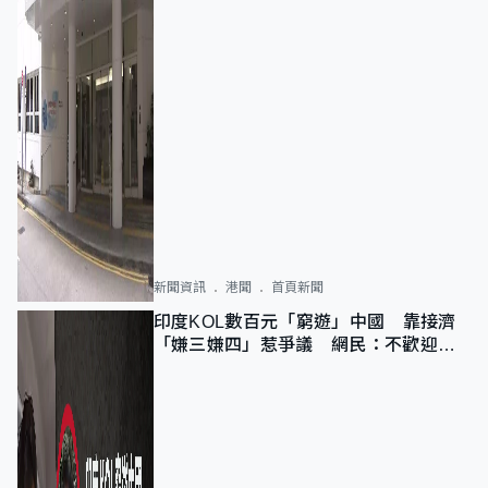
新聞資訊
港聞
首頁新聞
印度KOL數百元「窮遊」中國 靠接濟
「嫌三嫌四」惹爭議 網民：不歡迎劣
質旅客