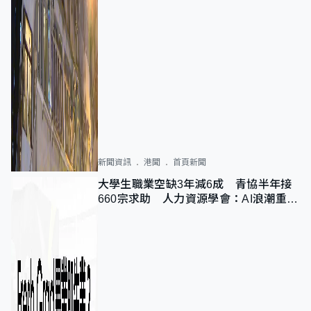
新聞資訊
港聞
首頁新聞
大學生職業空缺3年減6成 青協半年接
660宗求助 人力資源學會：AI浪潮重整
職位需求