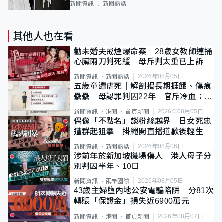
新聞資訊
新聞熱話
其他人也在看
勸未婚夫戒煙爆命案 28歲女教師連捅
心臟兩刀判死緩 母斥判太重已上訴
2026年08月05日
新聞資訊
新聞熱話
五歲童遭虐死｜解剖揭長期捱餓、傷痕
纍纍 母認罪判囚22年 官斥冷血：同
類案最惡劣
2026年08月05日
新聞資訊
港聞
首頁新聞
偶像「不點名」談粉絲越界 日女死忠
遭群起狙擊 掛繩開直播道歉後輕生
2026年08月06日
新聞資訊
新聞熱話
涉前年於新加坡機場傷人 港人母子分
別判囚半年、10日
2026年08月05日
新聞資訊
兩岸國際
43歲主婦墮內地公安電騙陷阱 分81次
轉賬「保證金」損失近6900萬元
2026年08月07日
新聞資訊
港聞
首頁新聞