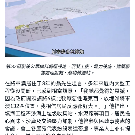
第132區將設公眾填料轉運設施、混凝土廠、電力設施、建築廢
物處理設施、廢物轉運站。
在將軍澳居住了8年的翁先生坦言，多年來區內大型工
程從沒間斷，已感到相當煩厭，「我哋都覺得好震撼，
因為政府開頭講將6樣比較厭惡性嘅東西，放埋喺將軍
澳132區位置，我相信居民反應都好大。」」他指出，
填海工程牽涉海上垃圾收集站、水泥廠等項目，居民擔
心異味、沙塵及交通壓力加劇。他曾參與民政事務處的
會議，會上各屋苑代表紛紛表達憂慮，專業人士亦有提