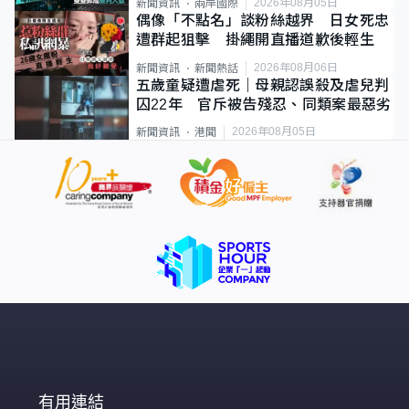
2026年08月05日
新聞資訊
兩岸國際
偶像「不點名」談粉絲越界 日女死忠
遭群起狙擊 掛繩開直播道歉後輕生
2026年08月06日
新聞資訊
新聞熱話
五歲童疑遭虐死｜母親認誤殺及虐兒判
囚22年 官斥被告殘忍、同類案最惡劣
2026年08月05日
新聞資訊
港聞
有用連結