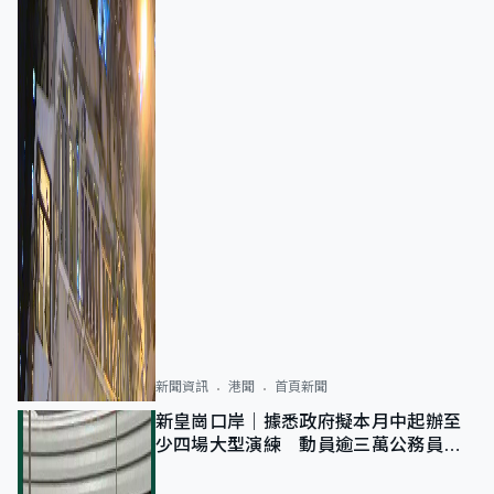
新聞資訊
港聞
首頁新聞
新皇崗口岸｜據悉政府擬本月中起辦至
少四場大型演練 動員逾三萬公務員人
次測試