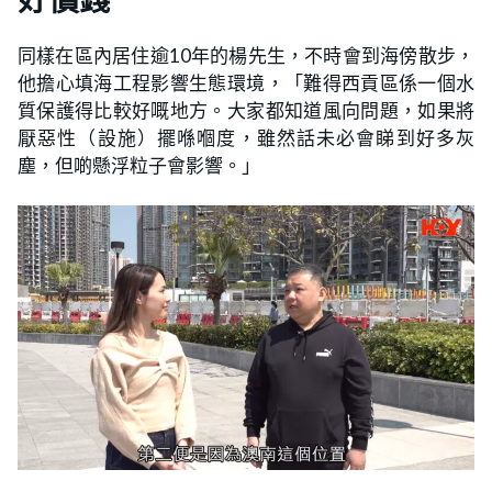
同樣在區內居住逾10年的楊先生，不時會到海傍散步，
他擔心填海工程影響生態環境，「難得西貢區係一個水
質保護得比較好嘅地方。大家都知道風向問題，如果將
厭惡性（設施）擺喺嗰度，雖然話未必會睇到好多灰
塵，但啲懸浮粒子會影響。」