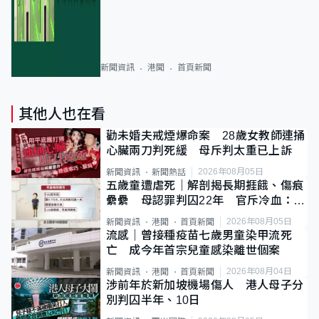
新聞資訊
港聞
首頁新聞
其他人也在看
勸未婚夫戒煙爆命案 28歲女教師連捅
心臟兩刀判死緩 母斥判太重已上訴
2026年08月05日
新聞資訊
新聞熱話
五歲童遭虐死｜解剖揭長期捱餓、傷痕
纍纍 母認罪判囚22年 官斥冷血：同
類案最惡劣
2026年08月05日
新聞資訊
港聞
首頁新聞
流感｜曾接種疫苗七歲男童染甲流死
亡 成今年首宗兒童感染離世個案
2026年08月04日
新聞資訊
港聞
首頁新聞
涉前年於新加坡機場傷人 港人母子分
別判囚半年、10日