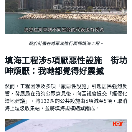
政府計畫在將軍澳進行兩個填海工程。
填海工程涉5項厭惡性設施 街坊
呻煩厭：我哋都覺得好震撼
然而，工程因涉及多項「厭惡性設施」引起居民強烈反
響，發展局在諮詢公眾意見後，向區議會提交「經優化
造地建議」，將132區的公共設施由6項減至5項，取消
海上垃圾收集站，並將填海規模縮減兩成。