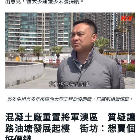
出意見，惜大多建議多未獲採納。
翁先生坦言多年來區內大型工程從沒間斷，已感到相當煩厭。
混凝土廠重置將軍澳區 質疑讓
路油塘發展起樓 街坊：想賣個
好價錢