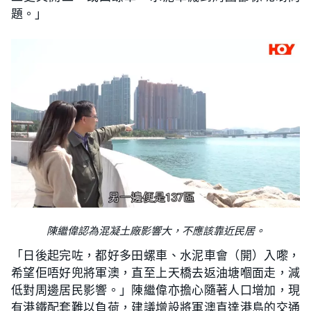
題。」
陳繼偉認為混凝土廠影響大，不應該靠近民居。
「日後起完咗，都好多田螺車、水泥車會（開）入嚟，
希望佢唔好兜將軍澳，直至上天橋去返油塘嗰面走，減
低對周邊居民影響。」陳繼偉亦擔心隨著人口增加，現
有港鐵配套難以負荷，建議增設將軍澳直達港島的交通