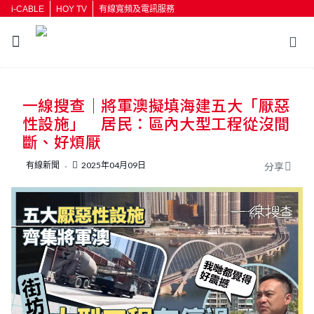
i-CABLE
HOY TV
有線寬頻及電訊服務
返回
一線搜查｜將軍澳擬填海建五大「厭惡
按輸入鍵開始搜尋
性設施」 居民：區內大型工程從沒間
斷、好煩厭
有線新聞
2025年04月09日
分享