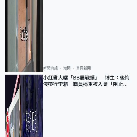
新聞資訊
港聞
首頁新聞
小紅書大曬「BB展戰績」 博主：後悔
沒帶行李箱 職員揭重複入會「阻止唔
到」