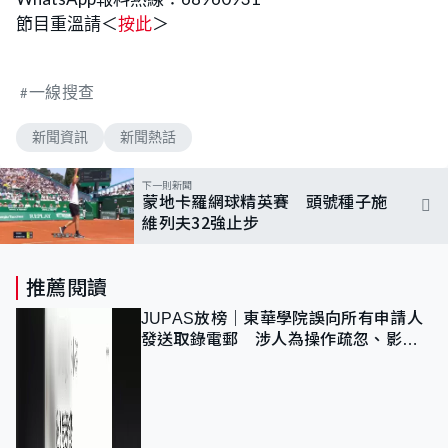
節目重溫請＜
按此
＞
一線搜查
新聞資訊
新聞熱話
下一則新聞
蒙地卡羅網球精英賽 頭號種子施
維列夫32強止步
推薦閱讀
JUPAS放榜｜東華學院誤向所有申請人
發送取錄電郵 涉人為操作疏忽、影響
11,139人