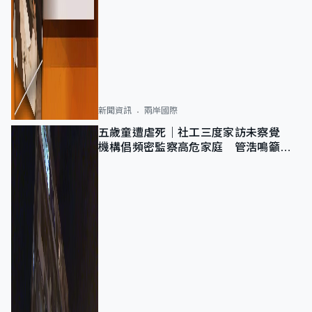
新聞資訊
兩岸國際
五歲童遭虐死｜社工三度家訪未察覺
機構倡頻密監察高危家庭 管浩鳴籲加
強跨部門協作