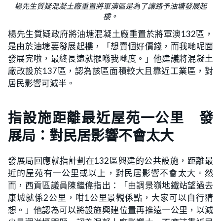
楊先生質疑混凝土廠重置將軍澳區是為了讓路予油塘發展起
樓。
楊先生質疑政府將油塘混凝土廠重置於將軍澳132區，
是由於油塘要發展起樓，「想賣個好價錢，而我哋呢面
發展完啦，最終長遠就擺喺我哋度。」他建議將混凝土
廠改設於137區，認為該區面積較大且靠近工業區，對
居民影響可減半。
指設施距離最近屋苑一公里 發
展局：對民居影響不會太大
發展局回應就指計劃在132區興建的公共設施，距離最
近的屋苑有一公里或以上，對民居影響不會太大。然
而，西貢區議員陳繼偉指出：「由調景嶺地鐵站望過去
康城就係2公里，咁1公里景觀係點，大家可以自行猜
想。」他認為可以將設施興建位置再推遠一公里，以減