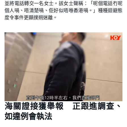
並將電話轉交一名女士。該女士聲稱：「呢個電話冇呢
個人喎、唔清楚喎、佢好似唔喺香港喎。」種種迴避態
度令事件更顯撲朔迷離。
海關證接獲舉報 正跟進調查、
如違例會執法