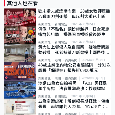
其他人也在看
勸未婚夫戒煙爆命案 28歲女教師連捅
心臟兩刀判死緩 母斥判太重已上訴
2026年08月05日
新聞資訊
新聞熱話
偶像「不點名」談粉絲越界 日女死忠
遭群起狙擊 掛繩開直播道歉後輕生
2026年08月06日
新聞資訊
新聞熱話
黃大仙上邨傷人及自殺案 疑噪音問題
動殺機 死者持菜刀斬傷樓上鄰居後墮
斃
2026年08月08日
新聞資訊
港聞
首頁新聞
43歲主婦墮內地公安電騙陷阱 分81次
轉賬「保證金」損失近6900萬元
2026年08月07日
新聞資訊
港聞
首頁新聞
涉誘12歲女自拍祼照 「A0」男捱足
年半冤獄 法官推翻裁決：抄錯標點
2026年08月06日
新聞資訊
新聞熱話
五歲童遭虐死｜解剖揭長期捱餓、傷痕
纍纍 母認罪判囚22年 官斥冷血：同
類案最惡劣
2026年08月05日
新聞資訊
港聞
首頁新聞