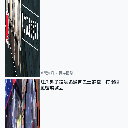
新聞資訊
兩岸國際
旺角男子凌晨追通宵巴士落空 打爆擋
風玻璃逃去