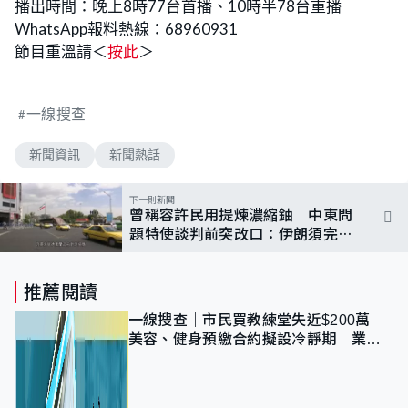
播出時間：晚上8時77台首播、10時半78台重播
WhatsApp報料熱線：68960931
節目重溫請＜
按此
＞
一線搜查
新聞資訊
新聞熱話
下一則新聞
曾稱容許民用提煉濃縮鈾 中東問
題特使談判前突改口：伊朗須完全
停止核計劃
推薦閱讀
一線搜查｜市民買教練堂失近$200萬
美容、健身預繳合約擬設冷靜期 業界
憂退款計法對商戶不公