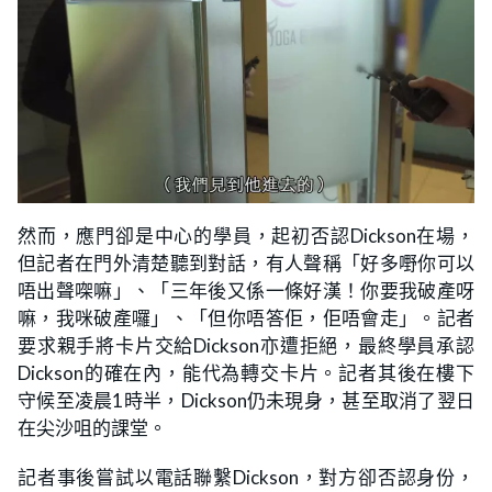
然而，應門卻是中心的學員，起初否認Dickson在場，
但記者在門外清楚聽到對話，有人聲稱「好多嘢你可以
唔出聲㗎嘛」、「三年後又係一條好漢！你要我破產呀
嘛，我咪破產囉」、「但你唔答佢，佢唔會走」。記者
要求親手將卡片交給Dickson亦遭拒絕，最終學員承認
Dickson的確在內，能代為轉交卡片。記者其後在樓下
守候至凌晨1時半，Dickson仍未現身，甚至取消了翌日
在尖沙咀的課堂。
記者事後嘗試以電話聯繫Dickson，對方卻否認身份，