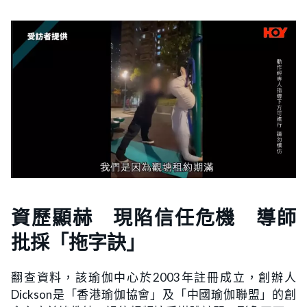
資歷顯赫 現陷信任危機 導師
批採「拖字訣」
翻查資料，該瑜伽中心於2003年註冊成立，創辦人
Dickson是「香港瑜伽協會」及「中國瑜伽聯盟」的創