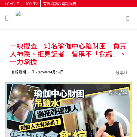
i-CABLE
HOY TV
有線寬頻及電訊服務
返回
一線搜查｜知名瑜伽中心陷財困 負責
按輸入鍵開始搜尋
人神隱、拒見記者 曾稱不「龜縮」、
一力承擔
有線新聞
2025年04月16日
分享