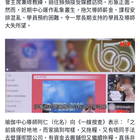
會主席兼總教練，過往頻頻接受媒體訪問，形象正面。
然而，近期中心運作亂象叢生，拖欠導師薪金、課程安
排混亂、學員預約困難，令一眾長期支持的學員及導師
大失所望。
瑜伽中心導師阿仁（化名）向《一線搜查》表示：「之
前搞得好地地，而家搞到咁樣，又拖糧、又有唔同手法
去營運呢間公司，有資金去搬舖但又繼續拖糧，真係非