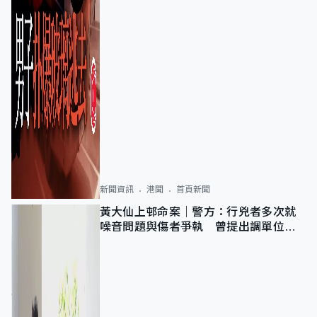
新聞資訊
港聞
首頁新聞
黃大仙上邨命案｜警方：行兇者多次就
噪音問題與傷者爭執 曾提出調單位已
獲批