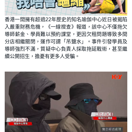
香港一間擁有超過22年歷史的知名瑜伽中心近日被揭陷
入嚴重財務危機，《一線搜查》報道，該中心不僅拖欠
導師薪金、學員難以預約課堂，更因欠租問題導致多間
分店相繼關閉，運作可謂「吊鹽水」。事件引發學員及
導師強烈不滿，質疑中心負責人採取拖延戰術，甚至繼
續公開招生，擔憂有更多人受騙。