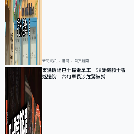
新聞資訊
港聞
首頁新聞
東涌機場巴士撞電單車 58歲鐵騎士昏
迷送院 六旬車長涉危駕被捕