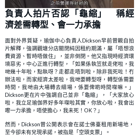
負責人拍片否認「龜縮」 稱經
濟差需轉型、會一力承擔
面對外界質疑，瑜伽中心負責人Dickson早前曾親自拍
片解釋，強調觀塘分店關閉純因租約期滿，屬「唔想浪
費資源、暫時唔做住」，並非倒閉。他又指現時經濟環
境惡劣，中心正進行轉型，「如果係執笠就走佬啦，我
哋幾十年啦，點執呀？走都走唔到啦，除非我死咗！冇
辦法啦，而家經濟太差啦，我哋要轉型呀，轉型係需要
時間，我哋由大場轉去細場，係要俾啲時間㗎嘛。」
Dickson更在片中強調自己並非「龜縮」，「大家放心
啦，我立足瑜伽界好多年㗎啦其實，你放心啦，我會出
嚟一力承擔，唔使擔心，我未死！OK？」
然而，Dickson曾公開表示會在諾士佛臺租用新場地，
至今卻未有兌現承諾，被指是「空頭支票」。