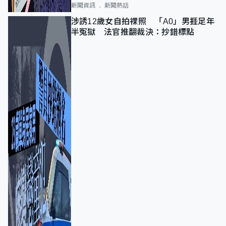
新聞資訊
新聞熱話
涉誘12歲女自拍祼照 「A0」男捱足年
半冤獄 法官推翻裁決：抄錯標點