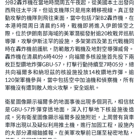
分B2轟炸機在當地時間周五午夜起，從美國本土出發向
西飛往太平洋，但這支機隊只是用來轉移視線。真正發
動攻擊的機隊則飛往東面，當中包括7架B2轟炸機，在
本港時間周日清晨約5時，戰機即將進入伊朗領空之
際，位於伊朗南部海域的美軍潛艇發射逾20枚戰斧巡航
導彈，攻擊伊斯法罕的設施，多架第四及第五代戰機同
時在轟炸機前護航，防範敵方戰機及地對空導彈威脅。
轟炸機在清晨約6時40分，向福爾多核設施首先投下兩
枚巨型鑽地炸彈GBU-57，打擊行動持續至7時05分，總
共向福爾多和納坦茲的核設施投放14枚鑽地炸彈。逾
120架軍機參與，當中包括空中加油機和偵察機，所有
軍機沒有遭到敵人炮火攻擊，安全返航。
衛星圖像顯示福爾多的地面事後出現多個洞孔，相信就
是GBU-57炸彈穿透地面，深入打擊地下核設施後造
成。另有衛星圖像顯示福爾多設施附近，上周曾有貨車
車隊出現以及疑似利用推土機，進行加固工程，設施內
的大部分濃縮鈾據報，在美軍攻擊前已運至秘密地點，