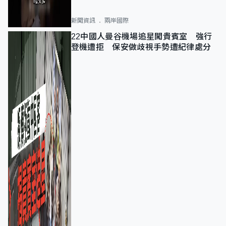
新聞資訊
兩岸國際
22中國人曼谷機場追星闖貴賓室 強行
登機遭拒 保安做歧視手勢遭紀律處分