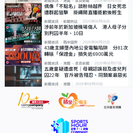
2026年08月05日
新聞資訊
港聞
首頁新聞
偶像「不點名」談粉絲越界 日女死忠
遭群起狙擊 掛繩開直播道歉後輕生
2026年08月06日
新聞資訊
新聞熱話
涉前年於新加坡機場傷人 港人母子分
別判囚半年、10日
2026年08月05日
新聞資訊
兩岸國際
43歲主婦墮內地公安電騙陷阱 分81次
轉賬「保證金」損失近6900萬元
2026年08月07日
新聞資訊
港聞
首頁新聞
五歲童疑遭虐死｜母親認誤殺及虐兒判
囚22年 官斥被告殘忍、同類案最惡劣
2026年08月05日
新聞資訊
港聞