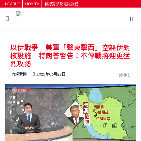
i-CABLE
HOY TV
有線寬頻及電訊服務
返回
以伊戰爭｜美軍「聲東擊西」空襲伊朗
按輸入鍵開始搜尋
核設施 特朗普警告：不停戰將迎更猛
烈攻勢
有線新聞
2025年06月22日
分享