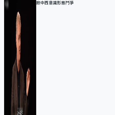
掀中西意識形態鬥爭