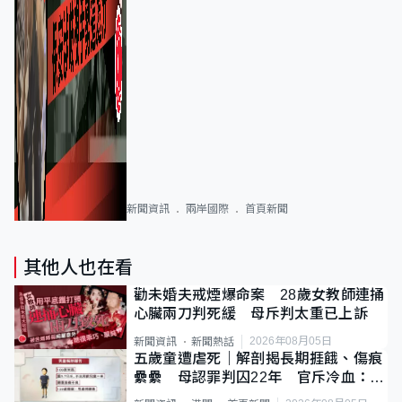
新聞資訊
兩岸國際
首頁新聞
其他人也在看
勸未婚夫戒煙爆命案 28歲女教師連捅
心臟兩刀判死緩 母斥判太重已上訴
2026年08月05日
新聞資訊
新聞熱話
五歲童遭虐死｜解剖揭長期捱餓、傷痕
纍纍 母認罪判囚22年 官斥冷血：同
類案最惡劣