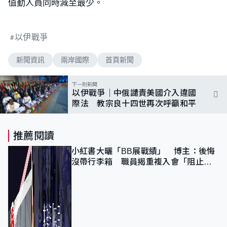
值勤人員同時減至最少。
以伊戰爭
新聞資訊
兩岸國際
首頁新聞
下一則新聞
以伊戰爭｜中俄譴責美國介入違國
際法 教宗良十四世再次呼籲和平
推薦閱讀
小紅書大曬「BB展戰績」 博主：後悔
沒帶行李箱 職員揭重複入會「阻止唔
到」