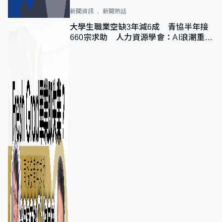
新聞資訊
新聞熱話
大學生職業空缺3年減6成 青協半年接
660宗求助 人力資源學會：AI浪潮重整
職位需求