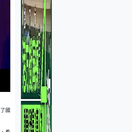
闊了國
團，希