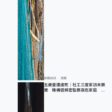
新聞資訊
港聞
五歲童遭虐死｜社工三度家訪未察
覺 機構倡頻密監察高危家庭 管
浩鳴籲加強跨部門協作