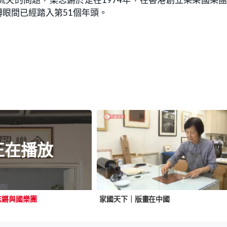
眼間已經踏入第51個年頭。
正在播放
志鏘與國樂團
家國天下｜版畫在中國