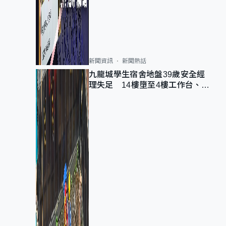
新聞資訊
新聞熱話
九龍城學生宿舍地盤39歲安全經
理失足 14樓墮至4樓工作台、送
院不治