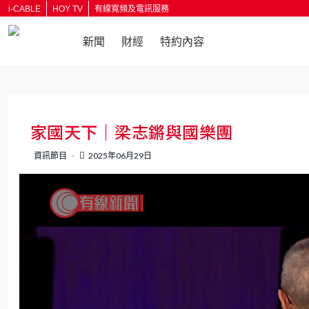
i-CABLE
HOY TV
有線寬頻及電訊服務
新聞
財經
特約內容
返回
家國天下｜梁志鏘與國樂團
資訊節目
2025年06月29日