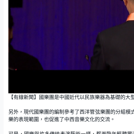
L
U
o
n
【有線新聞】國樂團是中國近代以民族樂器為基礎的大
a
m
d
u
e
t
d
e
:
另外，現代國樂團的編制參考了西洋管弦樂團的分組模
1
.
7
樂的表現範圍，也促進了中西音樂文化的交流。
9
%
可是，國樂與許多傳統表演藝術一樣，都面臨年輕聽眾流