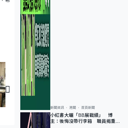
新聞資訊
港聞
首頁新聞
家國天下｜深港寵
家國天下｜內地寵物經濟
小紅書大曬「BB展戰績」 博
主：後悔沒帶行李箱 職員揭重複
入會「阻止唔到」