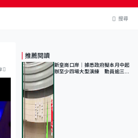
搜尋
推薦閱讀
新皇崗口岸｜據悉政府擬本月中起
享
辦至少四場大型演練 動員逾三萬
公務員人次測試