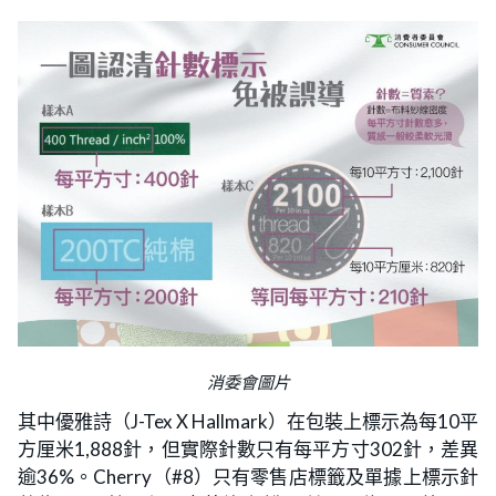
消委會圖片
其中優雅詩（J-Tex X Hallmark）在包裝上標示為每10
平
方厘米1,888針，但實際針數只有每平方寸302針，差異
逾36%。Cherry（#8）只有零售店標籤及單據上標示針