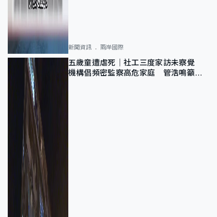
新聞資訊
兩岸國際
五歲童遭虐死｜社工三度家訪未察覺
機構倡頻密監察高危家庭 管浩鳴籲加
強跨部門協作