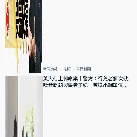
新聞資訊
港聞
首頁新聞
黃大仙上邨命案｜警方：行兇者多次就
噪音問題與傷者爭執 曾提出調單位已
獲批