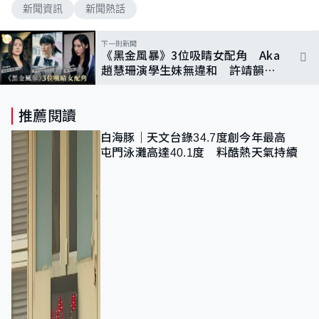
新聞資訊
新聞熱話
下一則新聞
《黑金風暴》3位吸睛女配角 Aka
趙慧珊演學生妹無違和 許靖韻有
床戲？
推薦閱讀
白海豚｜天文台錄34.7度創今年最高
屯門泳灘高達40.1度 料酷熱天氣持續