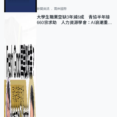
新聞資訊
兩岸國際
大學生職業空缺3年減6成 青協半年接
660宗求助 人力資源學會：AI浪潮重整
職位需求