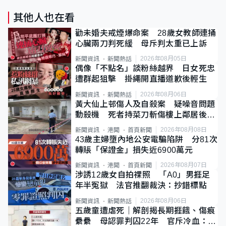
其他人也在看
勸未婚夫戒煙爆命案 28歲女教師連捅
心臟兩刀判死緩 母斥判太重已上訴
2026年08月05日
新聞資訊
新聞熱話
偶像「不點名」談粉絲越界 日女死忠
遭群起狙擊 掛繩開直播道歉後輕生
2026年08月06日
新聞資訊
新聞熱話
黃大仙上邨傷人及自殺案 疑噪音問題
動殺機 死者持菜刀斬傷樓上鄰居後墮
斃
2026年08月08日
新聞資訊
港聞
首頁新聞
43歲主婦墮內地公安電騙陷阱 分81次
轉賬「保證金」損失近6900萬元
2026年08月07日
新聞資訊
港聞
首頁新聞
涉誘12歲女自拍祼照 「A0」男捱足
年半冤獄 法官推翻裁決：抄錯標點
2026年08月06日
新聞資訊
新聞熱話
五歲童遭虐死｜解剖揭長期捱餓、傷痕
纍纍 母認罪判囚22年 官斥冷血：同