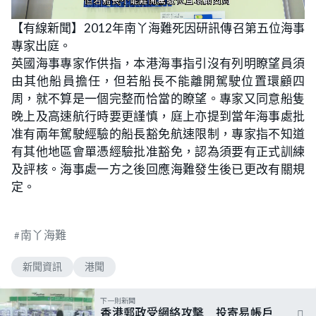
L
U
o
n
【有線新聞】2012年南丫海難死因研訊傳召第五位海事
a
m
d
u
專家出庭。
e
t
d
e
:
英國海事專家作供指，本港海事指引沒有列明瞭望員須
5
6
由其他船員擔任，但若船長不能離開駕駛位置環顧四
.
6
周，就不算是一個完整而恰當的瞭望。專家又同意船隻
0
%
晚上及高速航行時要更謹慎，庭上亦提到當年海事處批
准有兩年駕駛經驗的船長豁免航速限制，專家指不知道
有其他地區會單憑經驗批准豁免，認為須要有正式訓練
及評核。海事處一方之後回應海難發生後已更改有關規
定。
南丫海難
新聞資訊
港聞
下一則新聞
香港郵政受網絡攻擊 投寄易帳戶