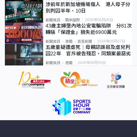
涉前年於新加坡機場傷人 港人母子分
別判囚半年、10日
2026年08月05日
新聞資訊
兩岸國際
43歲主婦墮內地公安電騙陷阱 分81次
轉賬「保證金」損失近6900萬元
2026年08月07日
新聞資訊
港聞
首頁新聞
五歲童疑遭虐死｜母親認誤殺及虐兒判
囚22年 官斥被告殘忍、同類案最惡劣
2026年08月05日
新聞資訊
港聞