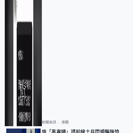
新聞資訊
港聞
俄「黑寡婦」誘前線士兵閃婚騙撫恤