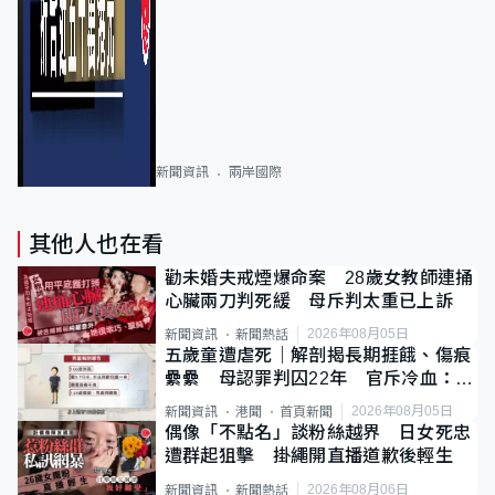
新聞資訊
兩岸國際
其他人也在看
勸未婚夫戒煙爆命案 28歲女教師連捅
心臟兩刀判死緩 母斥判太重已上訴
2026年08月05日
新聞資訊
新聞熱話
五歲童遭虐死｜解剖揭長期捱餓、傷痕
纍纍 母認罪判囚22年 官斥冷血：同
類案最惡劣
2026年08月05日
新聞資訊
港聞
首頁新聞
偶像「不點名」談粉絲越界 日女死忠
遭群起狙擊 掛繩開直播道歉後輕生
2026年08月06日
新聞資訊
新聞熱話