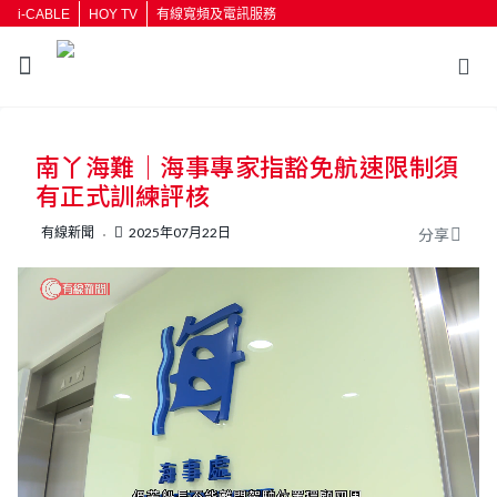
i-CABLE
HOY TV
有線寬頻及電訊服務
返回
南丫海難｜海事專家指豁免航速限制須
按輸入鍵開始搜尋
有正式訓練評核
有線新聞
2025年07月22日
分享