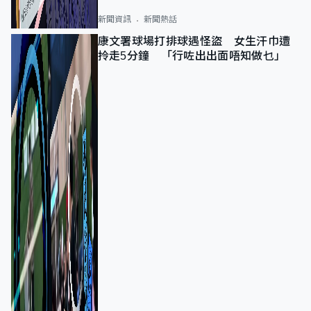
新聞資訊
新聞熱話
康文署球場打排球遇怪盜 女生汗巾遭
拎走5分鐘 「行咗出出面唔知做乜」