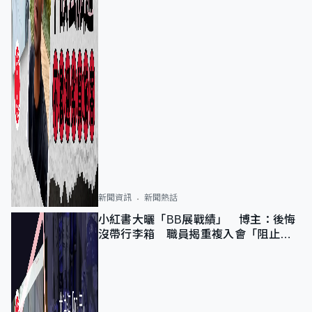
新聞資訊
新聞熱話
小紅書大曬「BB展戰績」 博主：後悔
沒帶行李箱 職員揭重複入會「阻止唔
到」