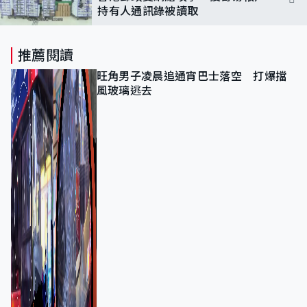
持有人通訊錄被讀取
推薦閱讀
旺角男子凌晨追通宵巴士落空 打爆擋
風玻璃逃去