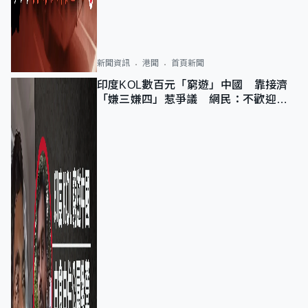
新聞資訊
港聞
首頁新聞
印度KOL數百元「窮遊」中國 靠接濟
「嫌三嫌四」惹爭議 網民：不歡迎劣
質旅客