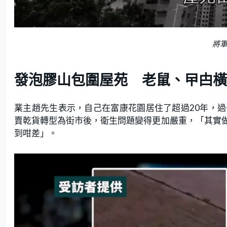
將
發泡膠山包圍屋苑 老鼠、曱甴橫
業主趙先生表示，自己在富康花園居住了超過20年，
賣乾貨轉型為街市後，衛生問題變得更加嚴重，「其實
到咁差」。