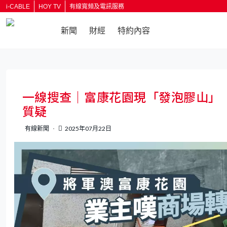
i-CABLE
HOY TV
有線寬頻及電訊服務
新聞
財經
特約內容
返回
一線搜查｜富康花園現「發泡膠山」
質疑
有線新聞
2025年07月22日