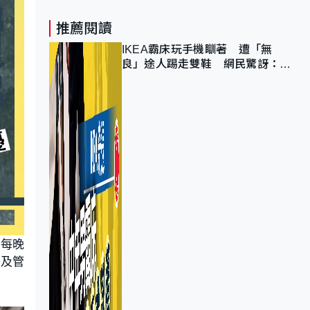
推薦閱讀
IKEA霸床玩手機瞓著 遭「無
良」途人踢走雙鞋 網民驚訝：冇
著襪咁盡！？
，每晚
署及管