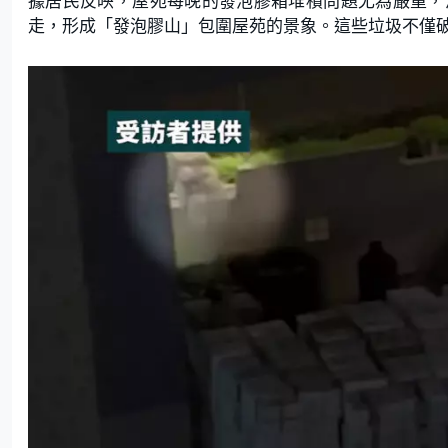
據居民反映，屋苑每晚的發泡膠箱堆積問題尤為嚴重，
走，形成「發泡膠山」包圍屋苑的景象。這些垃圾不僅