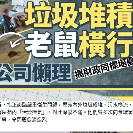
訴，指正面臨嚴重衛生問題，屋苑內外垃圾成堆、污水橫流
容屋苑內「污煙瘴氣」，對此深感不滿。他們曾多次向食環
了事，令問題愈演愈烈。