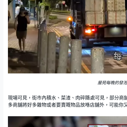
屋苑每晚的發
現場可見，街市內積水、菜渣、肉碎隨處可見，部分商
多商舖將好多雜物或者要賣嘅物品放喺店舖外，可能你