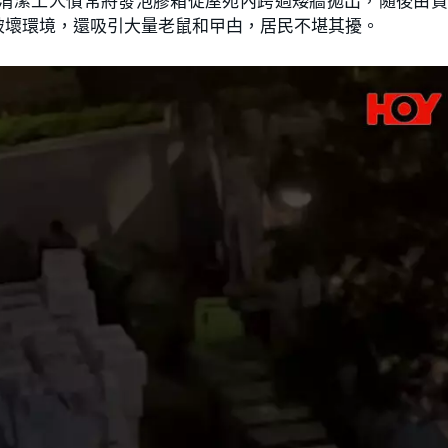
清潔工人慣常將發泡膠箱從屋苑內跨過矮牆拋出，隨後由貨
破壞環境，還吸引大量老鼠和曱甴，居民不堪其擾。