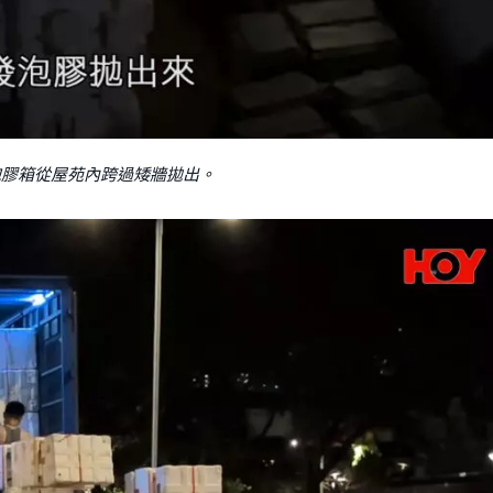
泡膠箱從屋苑內跨過矮牆拋出。