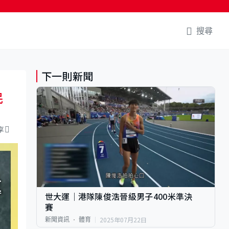
搜尋
下一則新聞
民
享
世大運｜港隊陳俊浩晉級男子400米準決
賽
2025年07月22日
新聞資訊
體育