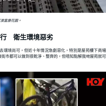
軍澳富康花園。
行 衛生環境惡劣
過去環境尚可，但近十年情況急劇惡化，特別是屋苑樓下商
做街市都可以做到很乾淨、整齊的，但唔知點解我哋屋苑就