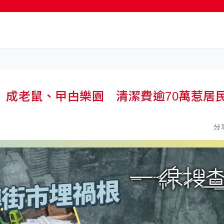
按輸入鍵開始搜尋
 成老鼠、曱甴樂園 清潔費逾70萬惹居
分