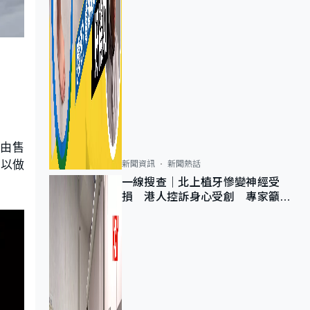
場由售
可以做
新聞資訊
新聞熱話
一線搜查｜北上植牙慘變神經受
損 港人控訴身心受創 專家籲理
性評估三大風險