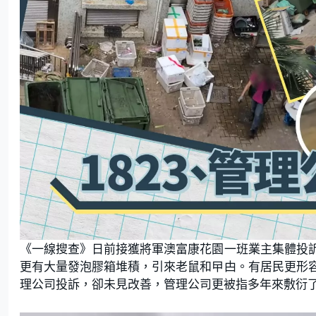
《一線搜查》日前接獲將軍澳富康花園一班業主集體投
更有大量發泡膠箱堆積，引來老鼠和曱甴。有居民更形
理公司投訴，卻未見改善，管理公司更被指多年來敷衍