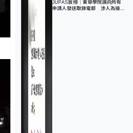
JUPAS放榜｜東華學院誤向所有
申請人發送取錄電郵 涉人為操作
疏忽、影響11,139人