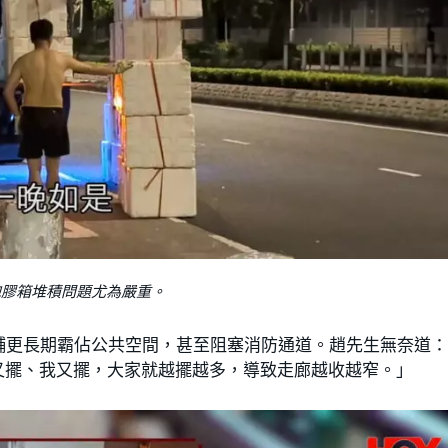
泡膠箱堆積問題尤為嚴重。
舖更長期霸佔公共空間，甚至阻塞消防通道。趙先生無奈道
又擺、我又擺，大家就越擺越多，導致走廊越收越窄。」