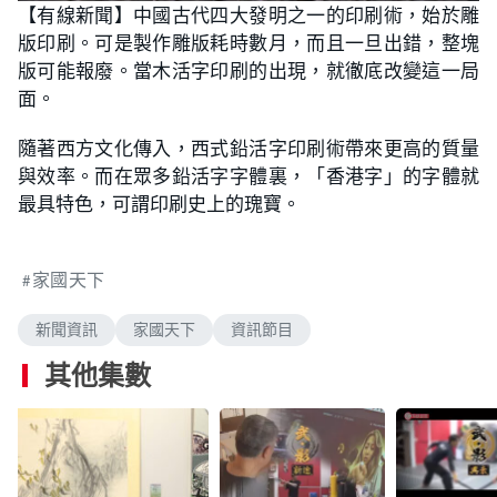
n
【有線新聞】中國古代四大發明之一的印刷術，始於雕
a
m
d
u
版印刷。可是製作雕版耗時數月，而且一旦出錯，整塊
e
t
d
e
:
版可能報廢。當木活字印刷的出現，就徹底改變這一局
1
.
面。
9
9
%
隨著西方文化傳入，西式鉛活字印刷術帶來更高的質量
與效率。而在眾多鉛活字字體裏，「香港字」的字體就
最具特色，可謂印刷史上的瑰寶。
家國天下
新聞資訊
家國天下
資訊節目
其他集數