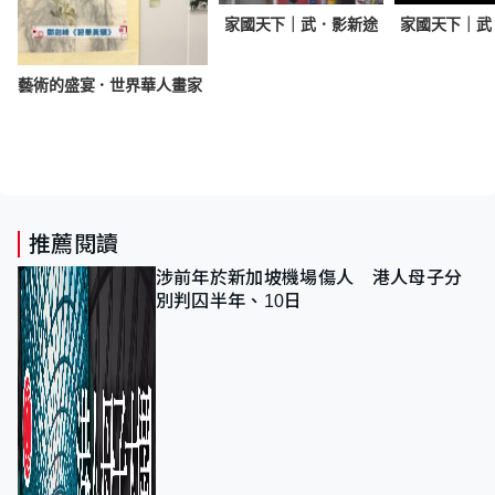
家國天下｜武．影新途
家國天下｜武
下｜藝術的盛宴．世界華人畫家
推薦閱讀
涉前年於新加坡機場傷人 港人母子分
別判囚半年、10日