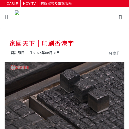
i-CABLE
HOY TV
有線寬頻及電訊服務
返回
家國天下｜印刷香港字
按輸入鍵開始搜尋
資訊節目
2025年08月03日
分享
L
U
o