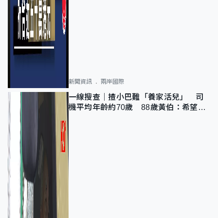
新聞資訊
兩岸國際
一線搜查｜揸小巴難「養家活兒」 司
機平均年齡約70歲 88歲黃伯：希望一
直揸落去