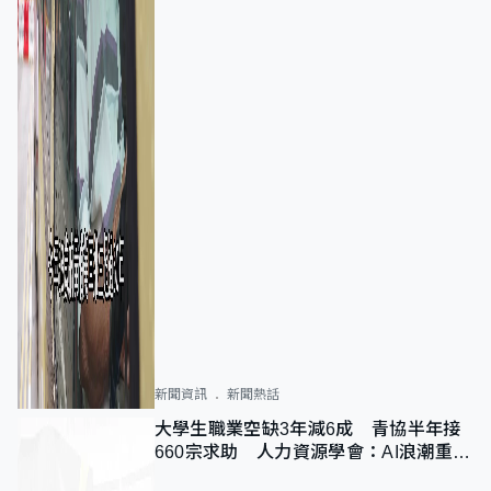
新聞資訊
新聞熱話
大學生職業空缺3年減6成 青協半年接
660宗求助 人力資源學會：AI浪潮重整
職位需求