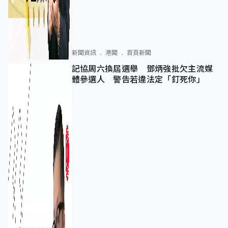
新聞資訊
港聞
首頁新聞
記協周六換屆選舉 鄧炳強批欠主流媒
體參選人 警告若違法定「釘死你」