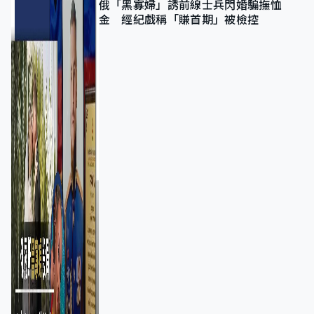
俄「黑寡婦」誘前線士兵閃婚騙撫恤
金 經紀戲稱「賺首期」被檢控