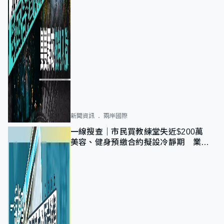
新聞資訊
兩岸國際
一線搜查｜市民買教練堂失近$200萬
美容、健身預繳合約擬設冷靜期 業界
憂退款計法對商戶不公