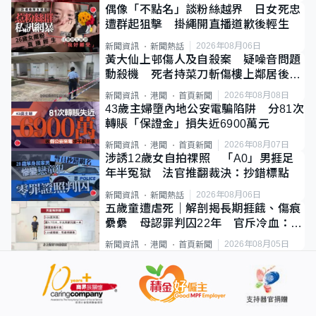
偶像「不點名」談粉絲越界 日女死忠
遭群起狙擊 掛繩開直播道歉後輕生
2026年08月06日
新聞資訊
新聞熱話
黃大仙上邨傷人及自殺案 疑噪音問題
動殺機 死者持菜刀斬傷樓上鄰居後墮
斃
2026年08月08日
新聞資訊
港聞
首頁新聞
43歲主婦墮內地公安電騙陷阱 分81次
轉賬「保證金」損失近6900萬元
2026年08月07日
新聞資訊
港聞
首頁新聞
涉誘12歲女自拍祼照 「A0」男捱足
年半冤獄 法官推翻裁決：抄錯標點
2026年08月06日
新聞資訊
新聞熱話
五歲童遭虐死｜解剖揭長期捱餓、傷痕
纍纍 母認罪判囚22年 官斥冷血：同
類案最惡劣
2026年08月05日
新聞資訊
港聞
首頁新聞