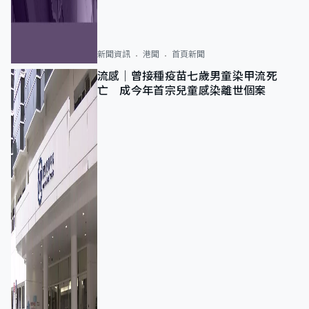
新聞資訊
港聞
首頁新聞
流感｜曾接種疫苗七歲男童染甲流死
亡 成今年首宗兒童感染離世個案