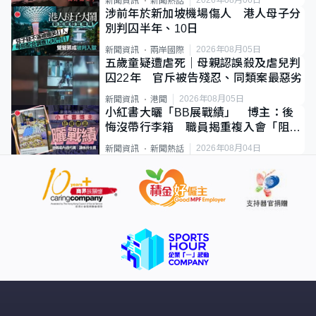
新聞資訊
新聞熱話
涉前年於新加坡機場傷人 港人母子分
別判囚半年、10日
2026年08月05日
新聞資訊
兩岸國際
五歲童疑遭虐死｜母親認誤殺及虐兒判
囚22年 官斥被告殘忍、同類案最惡劣
2026年08月05日
新聞資訊
港聞
小紅書大曬「BB展戰績」 博主：後
悔沒帶行李箱 職員揭重複入會「阻止
唔到」
2026年08月04日
新聞資訊
新聞熱話