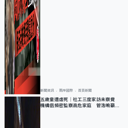
新聞資訊
兩岸國際
首頁新聞
五歲童遭虐死｜社工三度家訪未察覺
機構倡頻密監察高危家庭 管浩鳴籲加
強跨部門協作