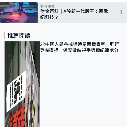
下一則新聞
財金百科｜A股新一代股王：寒武
紀科技？
推薦閱讀
22中國人曼谷機場追星闖貴賓室 強行
登機遭拒 保安做歧視手勢遭紀律處分