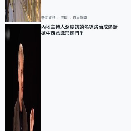
新聞資訊
港聞
首頁新聞
內地主持人深度訪談名導路蘭成熱話
掀中西意識形態鬥爭