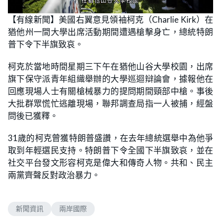
L
U
o
n
【有線新聞】美國右翼意見領袖柯克（Charlie Kirk）在
a
m
d
u
猶他州一間大學出席活動期間遭遇槍擊身亡，總統特朗
e
t
d
e
:
普下令下半旗致哀。
4
8
.
柯克於當地時間星期三下午在猶他山谷大學校園，出席
2
1
旗下保守派青年組織舉辦的大學巡迴辯論會，據報他在
%
回應現場人士有關槍械暴力的提問期間頸部中槍。事後
大批群眾慌忙逃離現場，聯邦調查局指一人被捕，經盤
問後已獲釋。
31歲的柯克曾獲特朗普盛讚，在去年總統選舉中為他爭
取到年輕選民支持。特朗普下令全國下半旗致哀，並在
社交平台發文形容柯克是偉大和傳奇人物。共和、民主
兩黨齊聲反對政治暴力。
新聞資訊
兩岸國際