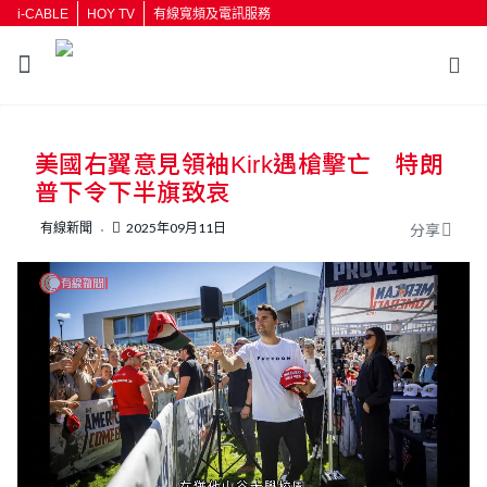
i-CABLE
HOY TV
有線寬頻及電訊服務
返回
美國右翼意見領袖Kirk遇槍擊亡 特朗
按輸入鍵開始搜尋
普下令下半旗致哀
有線新聞
2025年09月11日
分享