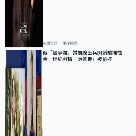
新聞資訊
兩岸國際
俄「黑寡婦」誘前線士兵閃婚騙撫恤
金 經紀戲稱「賺首期」被檢控