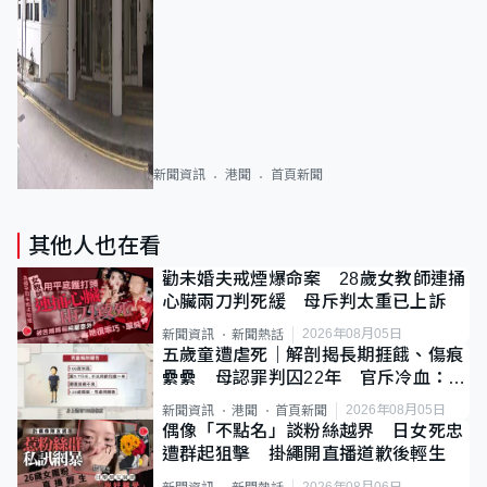
新聞資訊
港聞
首頁新聞
其他人也在看
勸未婚夫戒煙爆命案 28歲女教師連捅
心臟兩刀判死緩 母斥判太重已上訴
2026年08月05日
新聞資訊
新聞熱話
五歲童遭虐死｜解剖揭長期捱餓、傷痕
纍纍 母認罪判囚22年 官斥冷血：同
類案最惡劣
2026年08月05日
新聞資訊
港聞
首頁新聞
偶像「不點名」談粉絲越界 日女死忠
遭群起狙擊 掛繩開直播道歉後輕生
2026年08月06日