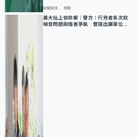
新聞資訊
港聞
黃大仙上邨命案｜警方：行兇者多次就
噪音問題與傷者爭執 曾提出調單位已
獲批