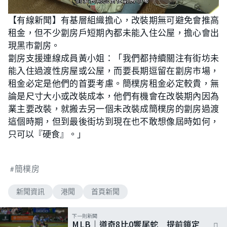
L
U
o
n
【有線新聞】有基層組織擔心，改裝期無可避免會推高
a
m
d
u
租金，但不少劏房戶短期內都未能入住公屋，擔心會出
e
t
d
e
:
現黑市劏房。
9
0
劏房支援連線成員黃小姐：「我們都持續關注有街坊未
.
5
能入住過渡性房屋或公屋，而要長期逗留在劏房市場，
7
%
租金必定是他們的首要考慮。簡樸房租金必定較貴，無
論是尺寸大小或改裝成本，他們有機會在改裝期內因為
業主要改裝，就搬去另一個未改裝成簡樸房的劏房過渡
這個時期，但到最後街坊到現在也不敢想像屆時如何，
只可以『硬食』。」
簡樸房
新聞資訊
港聞
首頁新聞
下一則新聞
MLB｜道奇8比0響尾蛇 提前鎖定