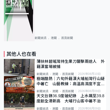
新聞資訊
港聞
首頁新聞
其他人也在看
薄扶林碧瑤灣持生果刀襲擊兩途人 外
籍漢當場被捕
2026年08月10日
新聞資訊
港聞
首頁新聞
極端酷熱｜六旬外籍漢大埔船灣行山疑
中暑亡 山藝教練：高溫高濕度不宜遠
足
2026年08月09日
新聞資訊
港聞
首頁新聞
天文台錄36.9度破紀錄 上水飆至39.8
度創全港新高 大埔行山客中暑不治
2026年08月09日
新聞資訊
港聞
首頁新聞