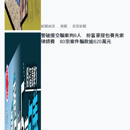
新聞資訊
港聞
首頁新聞
警破援交騙案拘8人 扮富豪提包養先索
律師費 80宗案件騙款逾620萬元