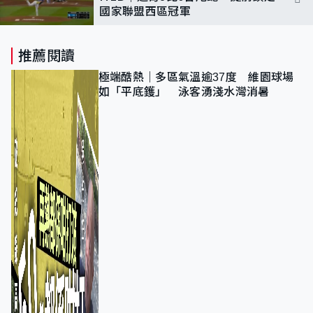
國家聯盟西區冠軍
推薦閱讀
極端酷熱｜多區氣溫逾37度 維園球場
如「平底鑊」 泳客湧淺水灣消暑