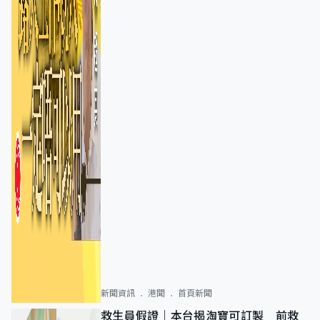
新聞資訊
港聞
首頁新聞
救生員假證｜本台揭淘寶可訂製 前救