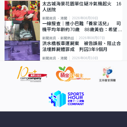
太古城海景花園單位疑冷氣機起火 16
人送院
2026年08月09日
新聞資訊
港聞
一線搜查｜揸小巴難「養家活兒」 司
機平均年齡約70歲 88歲黃伯：希望一
直揸落去
2026年08月07日
新聞資訊
新聞熱話
洪水橋板車運屍案 被告誤殺、阻止合
法埋葬屍體罪成 判囚3年9個月
2026年08月10日
新聞資訊
港聞