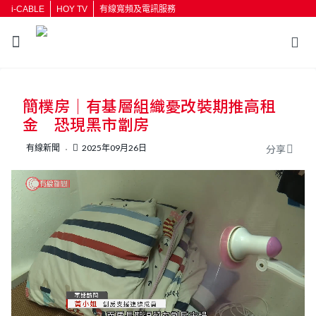
i-CABLE
HOY TV
有線寬頻及電訊服務
返回
簡樸房｜有基層組織憂改裝期推高租
按輸入鍵開始搜尋
金 恐現黑市劏房
有線新聞
2025年09月26日
分享