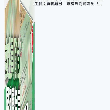
生員：真偽難分 爆有外判商為免「封
池」沒做足檢查