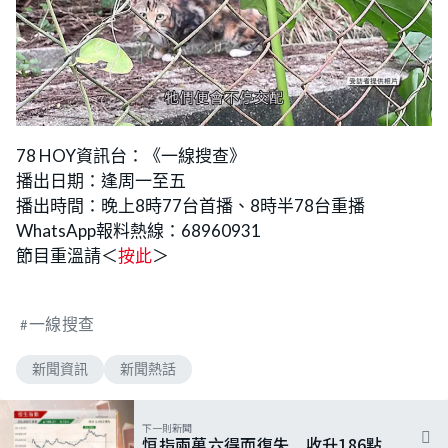
78 HOY資訊台：《一線搜查》
播出日期：逢周一至五
播出時間：晚上8時77台首播、8時半78台重播
WhatsApp報料熱線：68960931
節目重溫請＜
按此
＞
一線搜查
新聞資訊
新聞熱話
下一則新聞
恒指兩萬六得而復失 收升186點