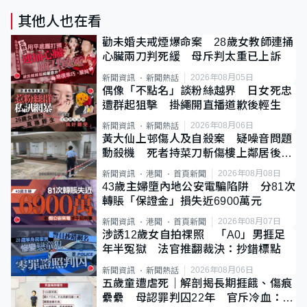
其他人也在看
勸未婚夫戒煙爆命案 28歲女教師連捅
心臟兩刀判死緩 母斥判太重已上訴
2026年08月05日
新聞資訊
新聞熱話
偶像「不點名」談粉絲越界 日女死忠
遭群起狙擊 掛繩開直播道歉後輕生
2026年08月06日
新聞資訊
新聞熱話
黃大仙上邨傷人及自殺案 疑噪音問題
動殺機 死者持菜刀斬傷樓上鄰居後墮
斃
2026年08月08日
新聞資訊
港聞
首頁新聞
43歲主婦墮內地公安電騙陷阱 分81次
轉賬「保證金」損失近6900萬元
2026年08月07日
新聞資訊
港聞
首頁新聞
涉誘12歲女自拍祼照 「A0」男捱足
年半冤獄 法官推翻裁決：抄錯標點
2026年08月06日
新聞資訊
新聞熱話
五歲童遭虐死｜解剖揭長期捱餓、傷痕
纍纍 母認罪判囚22年 官斥冷血：同