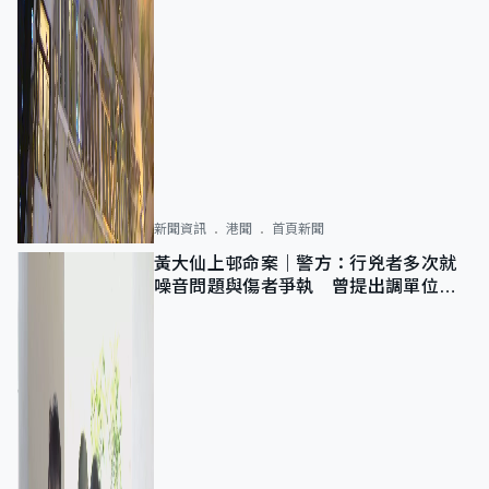
新聞資訊
港聞
首頁新聞
黃大仙上邨命案｜警方：行兇者多次就
噪音問題與傷者爭執 曾提出調單位已
獲批