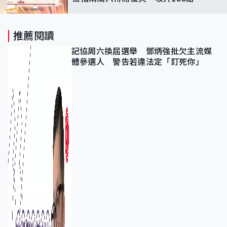
推薦閱讀
記協周六換屆選舉 鄧炳強批欠主流媒
體參選人 警告若違法定「釘死你」