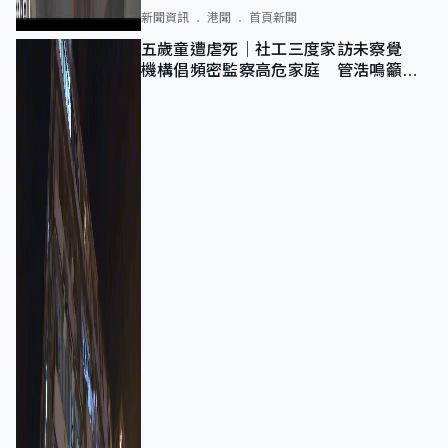
新聞資訊
港聞
首頁新聞
五歲童遭虐死｜社工三度家訪未察覺
機構倡頻密監察高危家庭 管浩鳴籲加
強跨部門協作