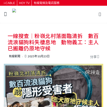
i-CABLE
HOY TV
有線寬頻及電訊服務
返回
一線搜查｜粉嶺北村落面臨清拆 數百
按輸入鍵開始搜尋
流浪貓狗料失棲息地 動物義工：主人
已搬離仍原地守候
有線新聞
2025年10月23日
分享