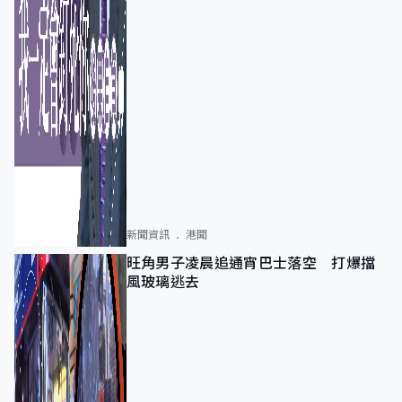
新聞資訊
港聞
旺角男子凌晨追通宵巴士落空 打爆擋
風玻璃逃去