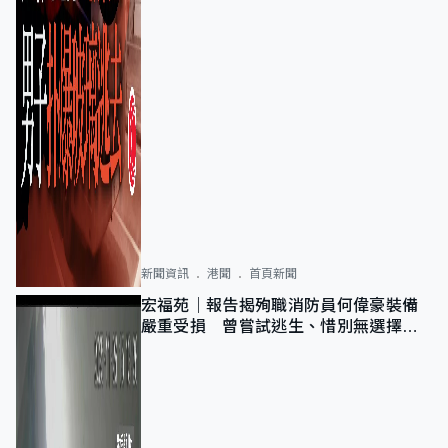
新聞資訊
港聞
首頁新聞
宏福苑｜報告揭殉職消防員何偉豪裝備
嚴重受損 曾嘗試逃生、惜別無選擇下
棄裝備墮樓