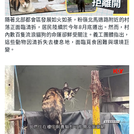
隨著北部都會區發展如火如荼，粉嶺北馬適路附近的村
落正面臨清拆，居民陸續於今年8月底遷出。然而，村
內數百隻流浪貓狗的命運卻鮮受關注。義工團體指出，
這些動物因清拆失去棲息地，面臨覓食困難與環境巨
變。