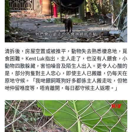
清拆後，房屋空置或被推平，動物失去熟悉棲息地，覓
食困難。Kent Luk指出，主人走了，也沒有人餵食，小
動物四散躲藏，害怕噪音及陌生人出入。更令人心酸的
是，部分狗隻對主人忠心，即使主人已搬離，仍每天在
原地守候。「我哋餵飼嘅狗好多都係主人搬走咗，但牠
哋仲留喺度等，唔肯離開，每日都守候主人返嚟。」