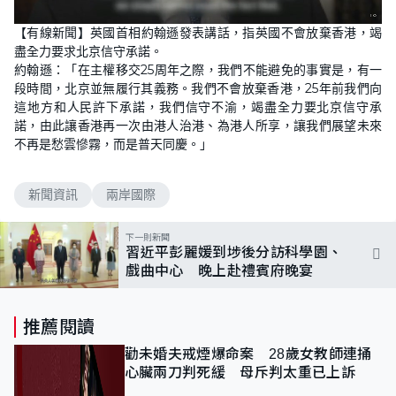
L
U
o
n
【有線新聞】英國首相約翰遜發表講話，指英國不會放棄香港，竭
a
m
d
u
盡全力要求北京信守承諾。
e
t
d
e
約翰遜：「在主權移交25周年之際，我們不能避免的事實是，有一
:
1
段時間，北京並無履行其義務。我們不會放棄香港，25年前我們向
0
這地方和人民許下承諾，我們信守不渝，竭盡全力要北京信守承
0
.
諾，由此讓香港再一次由港人治港、為港人所享，讓我們展望未來
0
0
不再是愁雲慘霧，而是普天同慶。」
%
新聞資訊
兩岸國際
下一則新聞
習近平彭麗媛到埗後分訪科學園、
戲曲中心 晚上赴禮賓府晚宴
推薦閱讀
勸未婚夫戒煙爆命案 28歲女教師連捅
心臟兩刀判死緩 母斥判太重已上訴