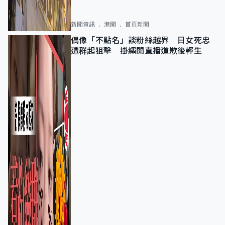
新聞資訊
港聞
首頁新聞
偶像「不點名」談粉絲越界 日女死忠
遭群起狙擊 掛繩開直播道歉後輕生