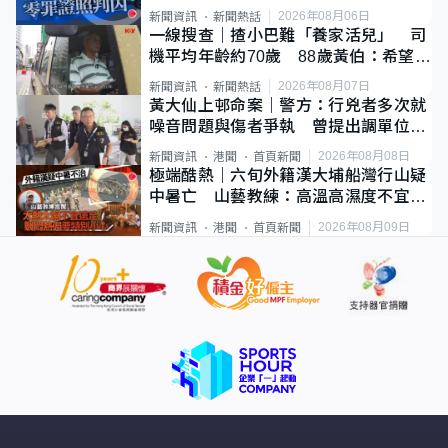
2026年08月06日
新聞資訊
新聞熱話
一線搜查｜揸小巴難「養家活兒」 司
機平均年齡約70歲 88歲黃伯：希望一
直揸落去
2026年08月07日
新聞資訊
新聞熱話
黃大仙上邨命案｜警方：行兇者多次就
噪音問題與傷者爭執 曾提出調單位已
獲批
2026年08月08日
新聞資訊
港聞
首頁新聞
極端酷熱｜六旬外籍漢大埔船灣行山疑
中暑亡 山藝教練：高溫高濕度不宜遠
足
2026年08月09日
新聞資訊
港聞
首頁新聞