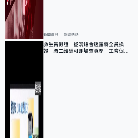
新聞資訊
新聞熱話
救生員假證｜拯溺總會透露將全員換
證 憑二維碼可即場查資歷 工會促加
強巡查