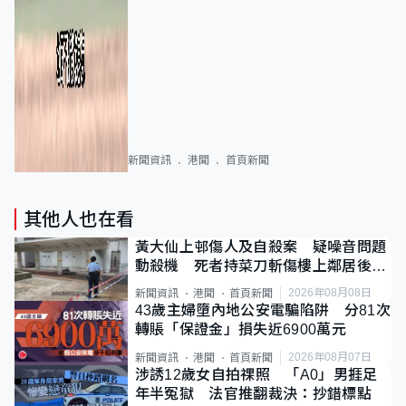
新聞資訊
港聞
首頁新聞
其他人也在看
黃大仙上邨傷人及自殺案 疑噪音問題
動殺機 死者持菜刀斬傷樓上鄰居後墮
斃
2026年08月08日
新聞資訊
港聞
首頁新聞
43歲主婦墮內地公安電騙陷阱 分81次
轉賬「保證金」損失近6900萬元
2026年08月07日
新聞資訊
港聞
首頁新聞
涉誘12歲女自拍祼照 「A0」男捱足
年半冤獄 法官推翻裁決：抄錯標點