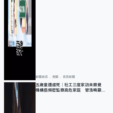
新聞資訊
港聞
首頁新聞
五歲童遭虐死｜社工三度家訪未察覺
機構倡頻密監察高危家庭 管浩鳴籲加
強跨部門協作