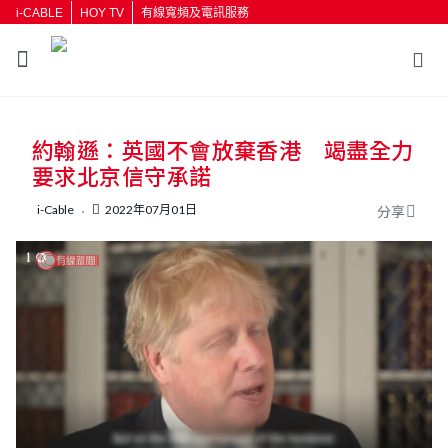
i-CABLE
HOY TV
有線寬頻及電訊服務
約翰遜：英國不會放棄香港 竭盡全力
要求北京信守承諾
i-Cable
2022年07月01日
分享