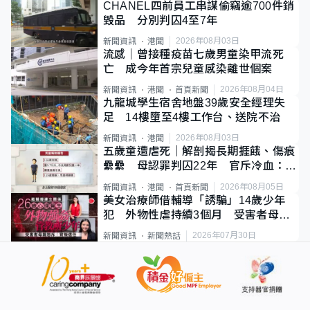
CHANEL四前員工串謀偷竊逾700件銷
毀品 分別判囚4至7年
2026年08月03日
新聞資訊
港聞
流感｜曾接種疫苗七歲男童染甲流死
亡 成今年首宗兒童感染離世個案
2026年08月04日
新聞資訊
港聞
首頁新聞
九龍城學生宿舍地盤39歲安全經理失
足 14樓墮至4樓工作台、送院不治
2026年08月03日
新聞資訊
港聞
五歲童遭虐死｜解剖揭長期捱餓、傷痕
纍纍 母認罪判囚22年 官斥冷血：同
類案最惡劣
2026年08月05日
新聞資訊
港聞
首頁新聞
美女治療師借輔導「誘騙」14歲少年
犯 外物性虐持續3個月 受害者母：
要保護其他人
2026年07月30日
新聞資訊
新聞熱話