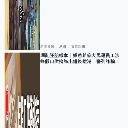
新聞資訊
港聞
首頁新聞
調亂胚胎樣本｜據悉希愈大馬籍員工涉
錄假口供掩飾出錯後離港 警列詐騙
正通緝在逃人士