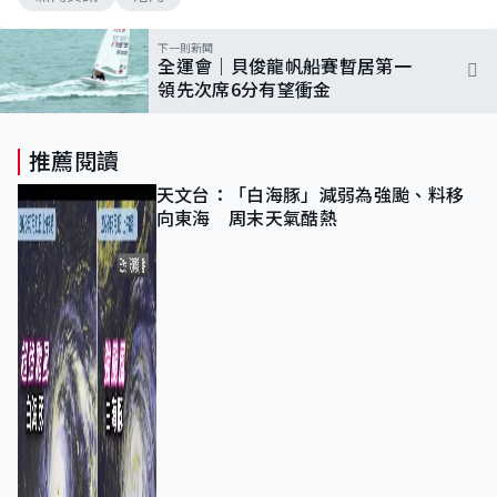
下一則新聞
全運會｜貝俊龍帆船賽暫居第一
領先次席6分有望衝金
推薦閱讀
天文台：「白海豚」減弱為強颱、料移
向東海 周末天氣酷熱