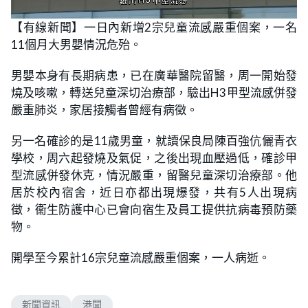
L
U
o
n
【有線新聞】一日內新增2宗兒童流感嚴重個案，一名
a
m
d
u
11個月大男嬰情況危殆。
e
t
d
e
:
5
男嬰本身有長期病患，已在廣華醫院留醫，周一開始發
3
.
燒及咳嗽，轉送兒童深切治療部，驗出H3甲型流感併發
5
7
嚴重肺炎，家居接觸者曾經有病徵。
%
另一名確診的是11歲男童，就讀保良局陳百強伉儷青衣
學校，周六起發燒及氣促，之後出現血壓過低，確診甲
型流感併發休克，情況嚴重，留醫兒童深切治療部。他
居於校內宿舍，近日亦都出現爆發，共有5人出現病
徵，衞生防護中心已會向宿生及員工提供抗病毒預防藥
物。
開學至今累計16宗兒童流感嚴重個案，一人病逝。
新聞資訊
港聞