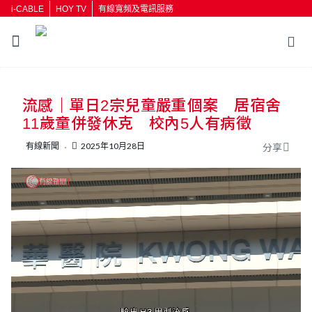
i-CABLE
HOY TV
有線寬頻及電訊服務
返回
流感｜單日2宗兒童嚴重個案 居宿舍
按輸入鍵開始搜尋
11歲童併發休克 校內5人有病徵
有線新聞
2025年10月28日
分享