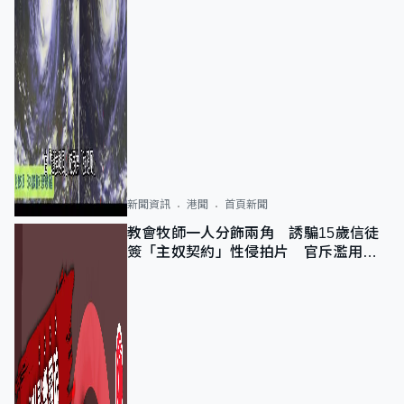
新聞資訊
港聞
首頁新聞
教會牧師一人分飾兩角 誘騙15歲信徒
簽「主奴契約」性侵拍片 官斥濫用教
友信任、二審判囚9年