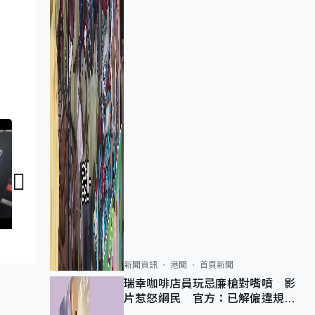
人物．故事｜安老出行．盧桂玲
人物．故事｜慢活 ·
新聞資訊
港聞
首頁新聞
瑞幸咖啡店員玩忌廉槍對嘴噴 影
片惹怒網民 官方：已解僱違規員
工