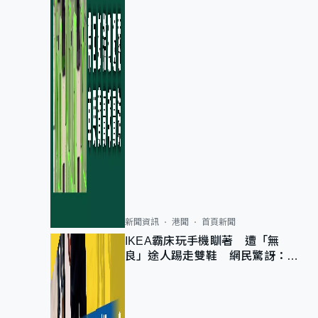
新聞資訊
港聞
首頁新聞
IKEA霸床玩手機瞓著 遭「無
良」途人踢走雙鞋 網民驚訝：冇
著襪咁盡！？