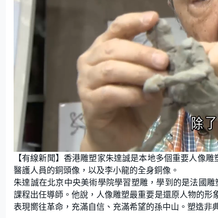
L
U
o
n
【有線新聞】香港雕塑家朱達誠是本地多個重要人像雕
a
m
d
u
e
t
醫護人員的銅頭像，以及李小龍的全身銅像。
d
e
:
朱達誠在北京中央美術學院學習塑雕，學到的是法國雕塑
1
4
.
課程出任導師。他說，人像雕塑最重要是還原人物的形
3
6
表現嚮往革命，充滿自信、充滿希望的孫中山。塑造非
%