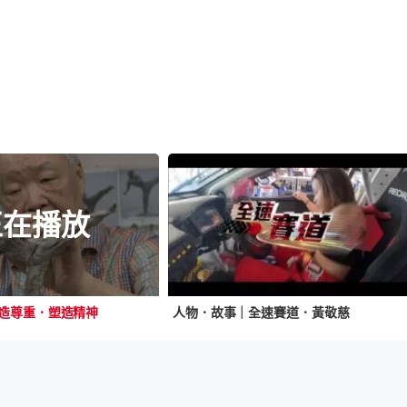
正在播放
造尊重．塑造精神
人物．故事｜全速賽道．黃敬慈