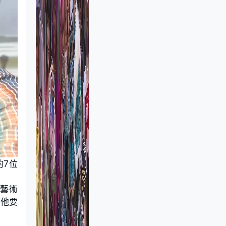
的7位
學藝術
，他要