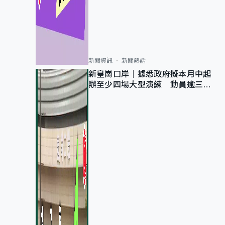
新聞資訊
新聞熱話
新皇崗口岸｜據悉政府擬本月中起
辦至少四場大型演練 動員逾三萬
公務員人次測試