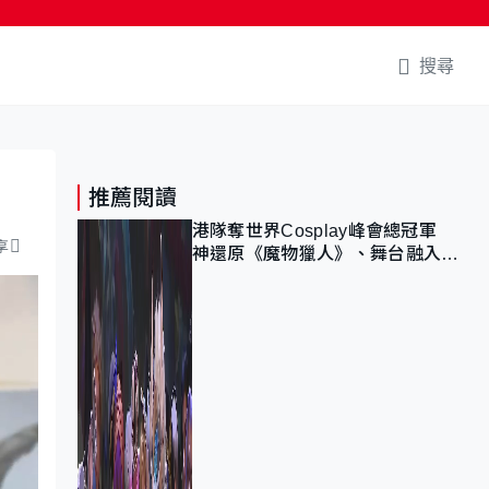
搜尋
推薦閱讀
港隊奪世界Cosplay峰會總冠軍
享
神還原《魔物獵人》、舞台融入獅
子山 參賽者：讓大家認識香港