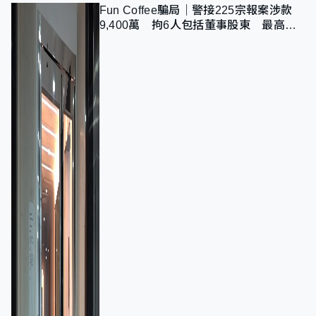
Fun Coffee騙局｜警接225宗報案涉款
9,400萬 拘6人包括董事股東 最高金
額一宗涉近千萬