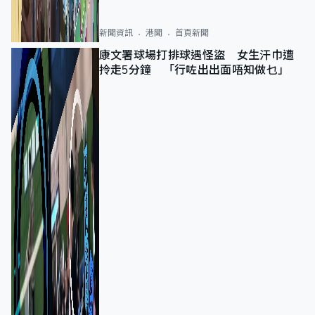
新聞資訊
港聞
首頁新聞
康文署球場打排球遇怪盜 女生汗巾遭
拎走5分鐘 「行咗出出面唔知做乜」