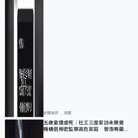
新聞資訊
港聞
五歲童遭虐死｜社工三度家訪未察覺
機構倡頻密監察高危家庭 管浩鳴籲加
強跨部門協作