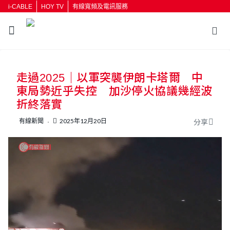
i-CABLE
HOY TV
有線寬頻及電訊服務
返回
走過2025｜以軍突襲伊朗卡塔爾 中
按輸入鍵開始搜尋
東局勢近乎失控 加沙停火協議幾經波
折終落實
有線新聞
2025年12月20日
分享