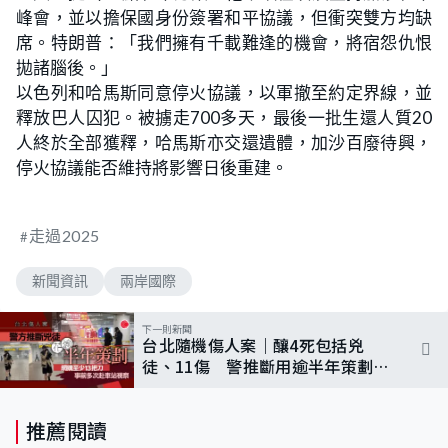
峰會，並以擔保國身份簽署和平協議，但衝突雙方均缺
席。特朗普：「我們擁有千載難逢的機會，將宿怨仇恨
拋諸腦後。」
以色列和哈馬斯同意停火協議，以軍撤至約定界線，並
釋放巴人囚犯。被擄走700多天，最後一批生還人質20
人終於全部獲釋，哈馬斯亦交還遺體，加沙百廢待興，
停火協議能否維持將影響日後重建。
走過2025
新聞資訊
兩岸國際
下一則新聞
台北隨機傷人案｜釀4死包括兇
徒、11傷 警推斷用逾半年策劃、
單獨行兇
推薦閱讀