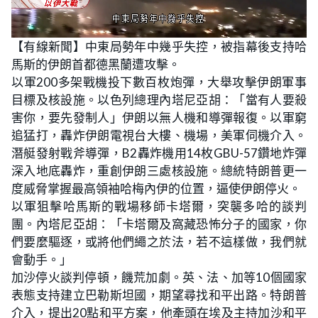
L
U
o
n
【有線新聞】中東局勢年中幾乎失控，被指幕後支持哈
a
m
d
u
馬斯的伊朗首都德黑蘭遭攻擊。
e
t
d
e
:
以軍200多架戰機投下數百枚炮彈，大舉攻擊伊朗軍事
1
5
目標及核設施。以色列總理內塔尼亞胡：「當有人要殺
.
8
害你，要先發制人」伊朗以無人機和導彈報復。以軍窮
8
%
追猛打，轟炸伊朗電視台大樓、機場，美軍伺機介入。
潛艇發射戰斧導彈，B2轟炸機用14枚GBU-57鑽地炸彈
深入地底轟炸，重創伊朗三處核設施。總統特朗普更一
度威脅掌握最高領袖哈梅內伊的位置，逼使伊朗停火。
以軍狙擊哈馬斯的戰場移師卡塔爾，突襲多哈的談判
團。內塔尼亞胡：「卡塔爾及窩藏恐怖分子的國家，你
們要麼驅逐，或將他們繩之於法，若不這樣做，我們就
會動手。」
加沙停火談判停頓，饑荒加劇。英、法、加等10個國家
表態支持建立巴勒斯坦國，期望尋找和平出路。特朗普
介入，提出20點和平方案，他牽頭在埃及主持加沙和平