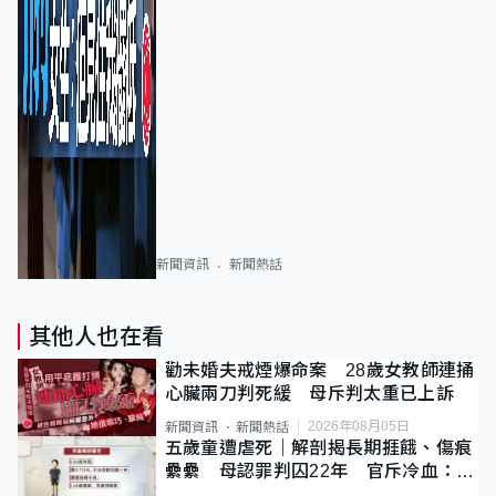
新聞資訊
新聞熱話
其他人也在看
勸未婚夫戒煙爆命案 28歲女教師連捅
心臟兩刀判死緩 母斥判太重已上訴
2026年08月05日
新聞資訊
新聞熱話
五歲童遭虐死｜解剖揭長期捱餓、傷痕
纍纍 母認罪判囚22年 官斥冷血：同
類案最惡劣