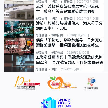
2026年08月05日
新聞資訊
港聞
首頁新聞
流感｜曾接種疫苗七歲男童染甲流死
亡 成今年首宗兒童感染離世個案
2026年08月04日
新聞資訊
港聞
首頁新聞
涉前年於新加坡機場傷人 港人母子分
別判囚半年、10日
2026年08月05日
新聞資訊
兩岸國際
偶像「不點名」談粉絲越界 日女死忠
遭群起狙擊 掛繩開直播道歉後輕生
2026年08月06日
新聞資訊
新聞熱話
五歲童疑遭虐死｜母親認誤殺及虐兒判
囚22年 官斥被告殘忍、同類案最惡劣
2026年08月05日
新聞資訊
港聞