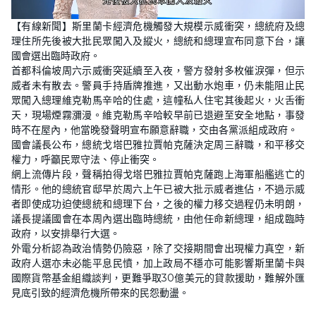
L
U
o
n
【有線新聞】斯里蘭卡經濟危機觸發大規模示威衝突，總統府及總
a
m
d
u
理住所先後被大批民眾闖入及縱火，總統和總理宣布同意下台，讓
e
t
d
e
國會選出臨時政府。
:
4
首都科倫坡周六示威衝突延續至入夜，警方發射多枚催淚彈，但示
2
威者未有散去。警員手持盾牌推進，又出動水炮車，仍未能阻止民
.
3
眾闖入總理維克勒馬辛哈的住處，這幢私人住宅其後起火，火舌衝
1
%
天，現場煙霧瀰漫。維克勒馬辛哈較早前已退避至安全地點，事發
時不在屋內，他當晚發聲明宣布願意辭職，交由各黨派組成政府。
國會議長公布，總統戈塔巴雅拉賈帕克薩決定周三辭職，和平移交
權力，呼籲民眾守法、停止衝突。
網上流傳片段，聲稱拍得戈塔巴雅拉賈帕克薩跑上海軍船艦逃亡的
情形。他的總統官邸早於周六上午已被大批示威者進佔，不過示威
者即使成功迫使總統和總理下台，之後的權力移交過程仍未明朗，
議長提議國會在本周內選出臨時總統，由他任命新總理，組成臨時
政府，以安排舉行大選。
外電分析認為政治情勢仍險惡，除了交接期間會出現權力真空，新
政府人選亦未必能平息民憤，加上政局不穩亦可能影響斯里蘭卡與
國際貨幣基金組織談判，更難爭取30億美元的貸款援助，難解外匯
見底引致的經濟危機所帶來的民怨動盪。