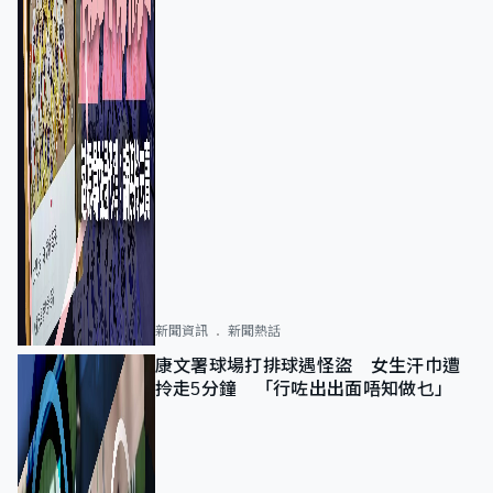
新聞資訊
新聞熱話
康文署球場打排球遇怪盜 女生汗巾遭
拎走5分鐘 「行咗出出面唔知做乜」