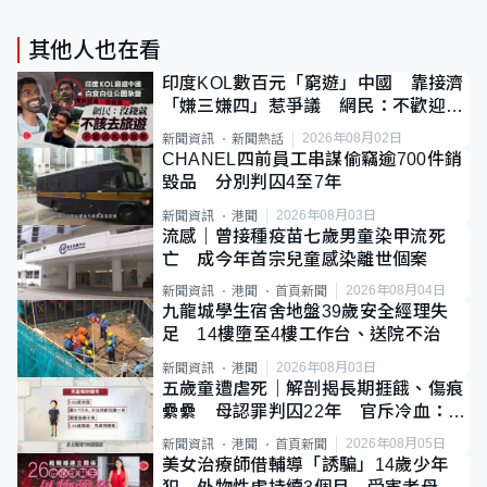
其他人也在看
印度KOL數百元「窮遊」中國 靠接濟
「嫌三嫌四」惹爭議 網民：不歡迎劣
質旅客
2026年08月02日
新聞資訊
新聞熱話
CHANEL四前員工串謀偷竊逾700件銷
毀品 分別判囚4至7年
2026年08月03日
新聞資訊
港聞
流感｜曾接種疫苗七歲男童染甲流死
亡 成今年首宗兒童感染離世個案
2026年08月04日
新聞資訊
港聞
首頁新聞
九龍城學生宿舍地盤39歲安全經理失
足 14樓墮至4樓工作台、送院不治
2026年08月03日
新聞資訊
港聞
五歲童遭虐死｜解剖揭長期捱餓、傷痕
纍纍 母認罪判囚22年 官斥冷血：同
類案最惡劣
2026年08月05日
新聞資訊
港聞
首頁新聞
美女治療師借輔導「誘騙」14歲少年