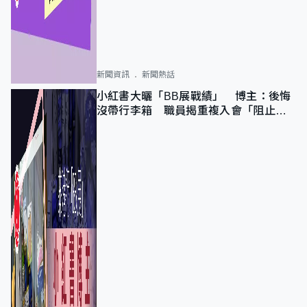
新聞資訊
新聞熱話
小紅書大曬「BB展戰績」 博主：後悔
沒帶行李箱 職員揭重複入會「阻止唔
到」