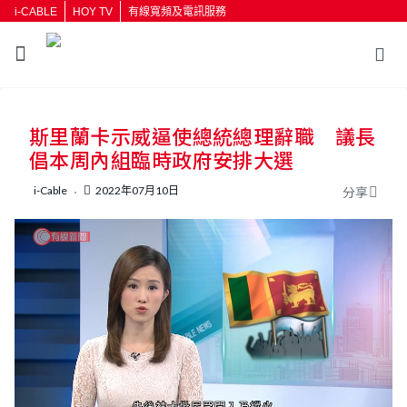
i-CABLE
HOY TV
有線寬頻及電訊服務
返回
斯里蘭卡示威逼使總統總理辭職 議長
按輸入鍵開始搜尋
倡本周內組臨時政府安排大選
i-Cable
2022年07月10日
分享