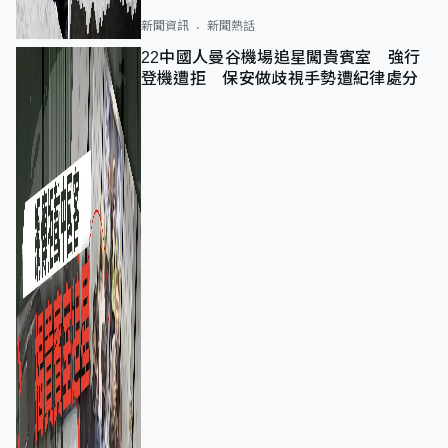
新聞資訊
新聞熱話
22中國人曼谷機場追星闖貴賓室 強行
登機遭拒 保安做歧視手勢遭紀律處分