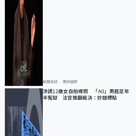
新聞資訊
兩岸國際
涉誘12歲女自拍祼照 「A0」男捱足年
半冤獄 法官推翻裁決：抄錯標點