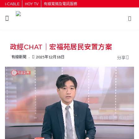
i-CABLE
HOY TV
有線寬頻及電訊服務
返回
政經CHAT｜宏福苑居民安置方案
按輸入鍵開始搜尋
有線新聞
2025年12月18日
分享
L
U
o