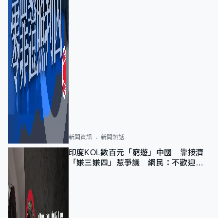
新聞資訊
新聞熱話
印度KOL數百元「窮遊」中國 靠接濟
「嫌三嫌四」惹爭議 網民：不歡迎劣
質旅客