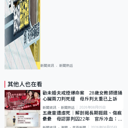
新聞資訊
新聞熱話
其他人也在看
勸未婚夫戒煙爆命案 28歲女教師連捅
心臟兩刀判死緩 母斥判太重已上訴
2026年08月05日
新聞資訊
新聞熱話
五歲童遭虐死｜解剖揭長期捱餓、傷痕
纍纍 母認罪判囚22年 官斥冷血：同
類案最惡劣
2026年08月05日
新聞資訊
港聞
首頁新聞