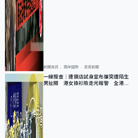
新聞資訊
兩岸國際
首頁新聞
一線搜查｜連鎖店試身室布簾突遭陌生
男扯開 港女換衫險走光報警 全港分
店急換實體門