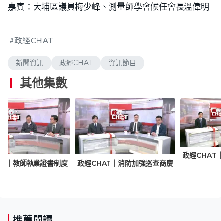
n
嘉賓：大埔區議員梅少峰、測量師學會候任會長溫偉明
a
m
d
u
e
t
d
e
:
1
政經CHAT
.
8
6
%
新聞資訊
政經CHAT
資訊節目
其他集數
政經CHAT
AT｜教師執業證書制度
政經CHAT｜消防加強巡查商廈
推薦閱讀