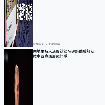
新聞資訊
新聞熱話
內地主持人深度訪談名導路蘭成熱話
掀中西意識形態鬥爭