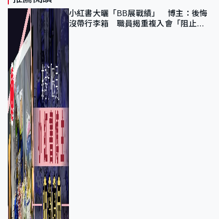
小紅書大曬「BB展戰績」 博主：後悔
沒帶行李箱 職員揭重複入會「阻止唔
到」