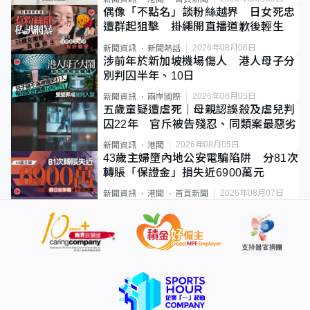
偶像「不點名」談粉絲越界 日女死忠
遭群起狙擊 掛繩開直播道歉後輕生
2026年08月06日
新聞資訊
新聞熱話
涉前年於新加坡機場傷人 港人母子分
別判囚半年、10日
2026年08月05日
新聞資訊
兩岸國際
五歲童疑遭虐死｜母親認誤殺及虐兒判
囚22年 官斥被告殘忍、同類案最惡劣
2026年08月05日
新聞資訊
港聞
43歲主婦墮內地公安電騙陷阱 分81次
轉賬「保證金」損失近6900萬元
2026年08月07日
新聞資訊
港聞
首頁新聞