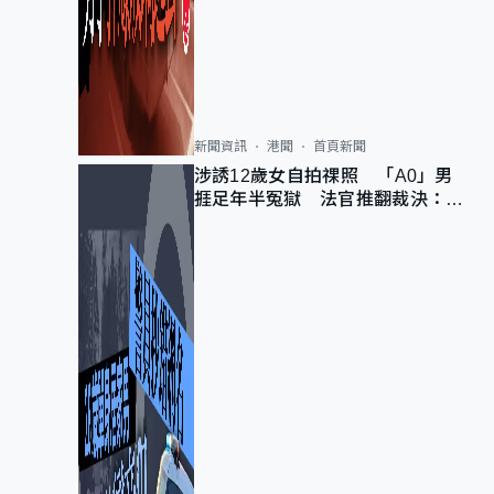
新聞資訊
港聞
首頁新聞
涉誘12歲女自拍祼照 「A0」男
捱足年半冤獄 法官推翻裁決：抄
錯標點