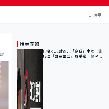
搜尋
推薦閱讀
印度KOL數百元「窮遊」中國 靠
享
接濟「嫌三嫌四」惹爭議 網民：
不歡迎劣質旅客