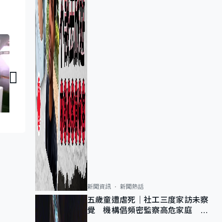
政經CHAT｜大火善後跟進
政經CHAT｜火災
新聞資訊
新聞熱話
五歲童遭虐死｜社工三度家訪未察
覺 機構倡頻密監察高危家庭 管
浩鳴籲加強跨部門協作