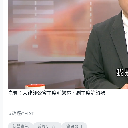
L
U
o
n
嘉賓：大律師公會主席毛樂禮、副主席許紹鼎
a
m
d
u
e
t
d
e
:
1
.
4
政經CHAT
0
%
新聞資訊
政經CHAT
資訊節目