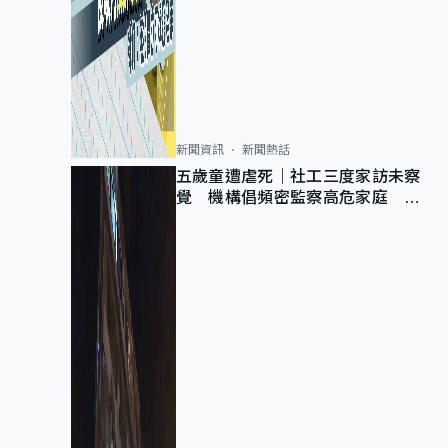
新聞資訊
新聞熱話
五歲童遭虐死｜社工三度家訪未察
覺 機構倡頻密監察高危家庭 管
浩鳴籲加強跨部門協作