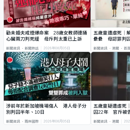
勸未婚夫戒煙爆命案 28歲女教師連捅
五歲童遭虐死｜
心臟兩刀判死緩 母斥判太重已上訴
纍纍 母認罪判囚
類案最惡劣
2026年08月05日
新聞資訊
新聞熱話
新聞資訊
港聞
首
涉前年於新加坡機場傷人 港人母子分
五歲童疑遭虐死
別判囚半年、10日
囚22年 官斥被
2026年08月05日
20
新聞資訊
兩岸國際
新聞資訊
港聞