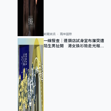
新聞資訊
兩岸國際
一線搜查｜連鎖店試身室布簾突遭
陌生男扯開 港女換衫險走光報
警 全港分店急換實體門