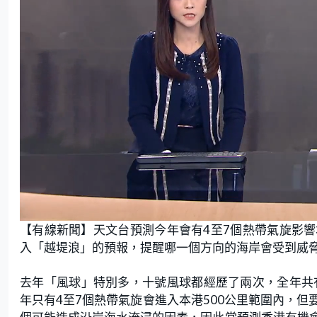
L
U
o
n
【有線新聞】天文台預測今年會有4至7個熱帶氣旋影
a
m
d
u
e
t
入「越堤浪」的預報，提醒哪一個方向的海岸會受到威
d
e
:
2
1
.
去年「風球」特別多，十號風球都經歷了兩次，全年共
0
5
年只有4至7個熱帶氣旋會進入本港500公里範圍內，
%