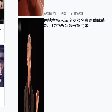
新聞資訊
港聞
首頁新聞
內地主持人深度訪談名導路蘭成熱
話 掀中西意識形態鬥爭
忠
止