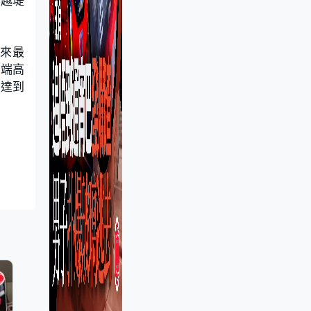
入越堤
以來最
極端高
，達到