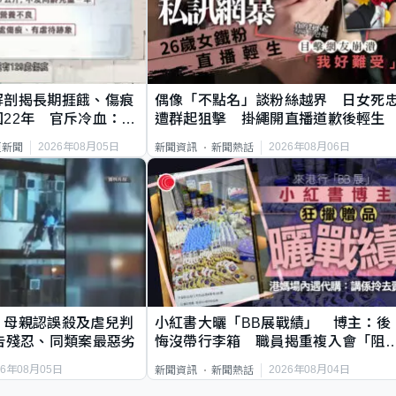
解剖揭長期捱餓、傷痕
偶像「不點名」談粉絲越界 日女死
22年 官斥冷血：同
遭群起狙擊 掛繩開直播道歉後輕生
2026年08月05日
2026年08月06日
頁新聞
新聞資訊
新聞熱話
｜母親認誤殺及虐兒判
小紅書大曬「BB展戰績」 博主：後
告殘忍、同類案最惡劣
悔沒帶行李箱 職員揭重複入會「阻
唔到」
26年08月05日
2026年08月04日
新聞資訊
新聞熱話