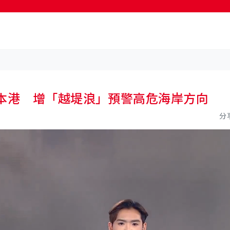
按輸入鍵開始搜尋
響本港 增「越堤浪」預警高危海岸方向
分