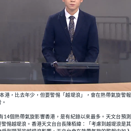
響本港，比去年少，但要警惕「越堤浪」，會在熱帶氣旋警
脅。
有14個熱帶氣旋影響香港，是有紀錄以來最多。天文台預
但要警惕越堤浪。香港天文台台長陳栢緯：「考慮到越堤浪是