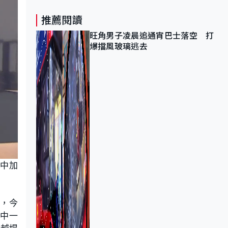
推薦閱讀
旺角男子凌晨追通宵巴士落空 打
爆擋風玻璃逃去
報中加
測，今
其中一