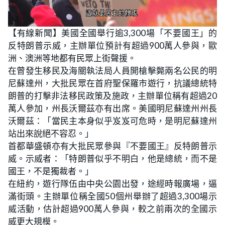
L
U
o
n
【有線新聞】美國全國舉行逾3,300場「不要國王」的
a
m
d
u
反特朗普示威，主辦單位預計有超過900萬人參與，歐
e
t
d
e
:
洲、澳洲等地都有民眾上街聲援。
2
0
在曾發生移民及海關執法局人員開槍擊斃兩名公民的明
.
6
尼蘇達州，大批民眾在首府聖保羅市遊行，抗議總統特
1
%
朗普的打擊非法移民政策及施政，主辦單位稱有超過20
萬人參加，州長沃爾茲亦有出席。美國明尼蘇達州州長
沃爾茲：「當民主本身似乎岌岌可危時，是明尼蘇達州
站出來說絕不容忍。」
首都華盛頓亦有大批民眾參與『不要國王』反特朗普示
威。示威者：「特朗普似乎不明白，他是總統，而不是
國王，不是獨裁者。」
在紐約，遊行隊伍由中央公園出發，途經時報廣場，逼
滿街頭。主辦單位稱全國50個州舉辦了超過3,300場示
威活動，估計超過900萬人參與，較之前兩次的全國示
威更大規模。