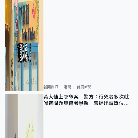
新聞資訊
港聞
首頁新聞
黃大仙上邨命案｜警方：行兇者多次就
噪音問題與傷者爭執 曾提出調單位已
獲批