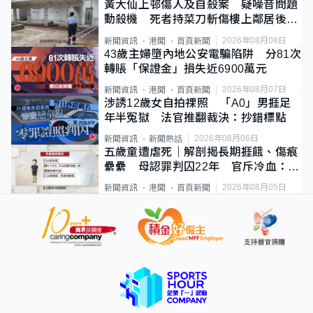
黃大仙上邨傷人及自殺案 疑噪音問題
動殺機 死者持菜刀斬傷樓上鄰居後墮
斃
2026年08月08日
新聞資訊
港聞
首頁新聞
43歲主婦墮內地公安電騙陷阱 分81次
轉賬「保證金」損失近6900萬元
2026年08月07日
新聞資訊
港聞
首頁新聞
涉誘12歲女自拍祼照 「A0」男捱足
年半冤獄 法官推翻裁決：抄錯標點
2026年08月06日
新聞資訊
新聞熱話
五歲童遭虐死｜解剖揭長期捱餓、傷痕
纍纍 母認罪判囚22年 官斥冷血：同
類案最惡劣
2026年08月05日
新聞資訊
港聞
首頁新聞