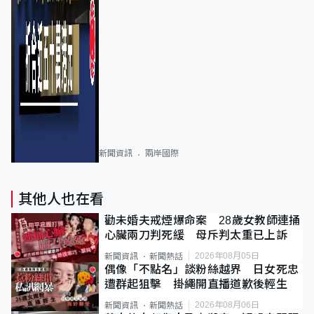
新聞資訊
兩岸國際
其他人也在看
勸未婚夫戒煙爆命案 28歲女教師連捅
心臟兩刀判死緩 母斥判太重已上訴
2026年08月05日
新聞資訊
新聞熱話
偶像「不點名」談粉絲越界 日女死忠
遭群起狙擊 掛繩開直播道歉後輕生
2026年08月06日
新聞資訊
新聞熱話