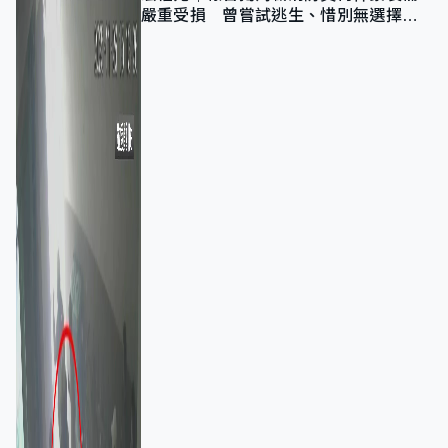
嚴重受損 曾嘗試逃生、惜別無選擇下
棄裝備墮樓