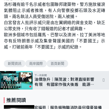
洛杉磯有逾千名示威者包圍聯邦建築物，警方施放催淚
氣體阻止示威者推進，有人向警察投擲石頭及水泥磚
頭。兩名執法人員受傷送院，兩人被捕。
白宮發言人批評示威只是由左翼網絡的資金支助，缺乏
公眾支持，只有收了錢報道的記者才感興趣。
歐洲多個城市包括羅馬、巴黎以及澳洲、拉丁美洲等地
亦有反特朗普示威及集會聲援美國的「不要國王」示
威，打破前兩年「不要國王」示威的紀錄。
新聞資訊
兩岸國際
首頁新聞
下一則新聞
油價急升｜陳茂波：對港直接影響
有限 有國家作強大後盾 能源供
應相對穩定
推薦閱讀
宏福苑｜報告揭殉職消防員何偉豪裝備