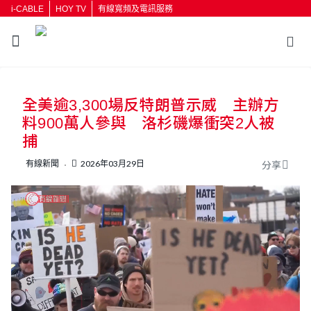
i-CABLE
HOY TV
有線寬頻及電訊服務
返回
全美逾3,300場反特朗普示威 主辦方
按輸入鍵開始搜尋
料900萬人參與 洛杉磯爆衝突2人被
捕
有線新聞
2026年03月29日
分享