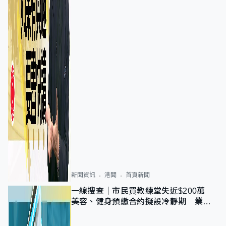
新聞資訊
港聞
首頁新聞
一線搜查｜市民買教練堂失近$200萬
美容、健身預繳合約擬設冷靜期 業界
憂退款計法對商戶不公