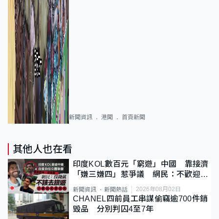
新聞資訊
港聞
首頁新聞
其他人也在看
印度KOL數百元「窮遊」中國 靠接濟
「嫌三嫌四」惹爭議 網民：不歡迎劣
質旅客
2026年08月02日
新聞資訊
新聞熱話
CHANEL四前員工串謀偷竊逾700件銷
毀品 分別判囚4至7年