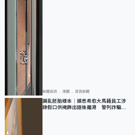
新聞資訊
港聞
首頁新聞
調亂胚胎樣本｜據悉希愈大馬籍員工涉
錄假口供掩飾出錯後離港 警列詐騙
正通緝在逃人士