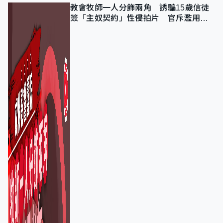
教會牧師一人分飾兩角 誘騙15歲信徒
簽「主奴契約」性侵拍片 官斥濫用教
友信任、二審判囚9年