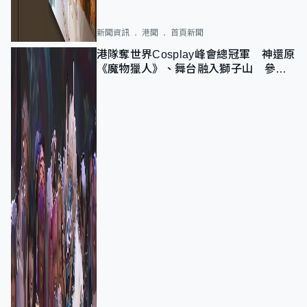
新聞資訊
港聞
首頁新聞
港隊奪世界Cosplay峰會總冠軍 神還原
《魔物獵人》、舞台融入獅子山 參賽
者：讓大家認識香港