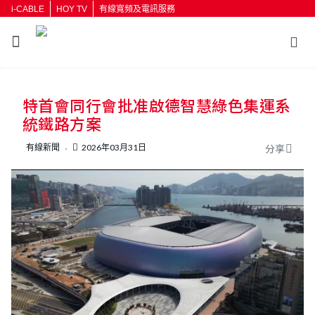
i-CABLE
HOY TV
有線寬頻及電訊服務
返回
特首會同行會批准啟德智慧綠色集運系
按輸入鍵開始搜尋
統鐵路方案
有線新聞
2026年03月31日
分享