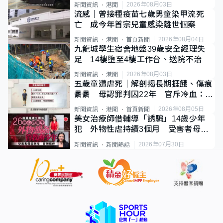
2026年08月03日
新聞資訊
港聞
流感｜曾接種疫苗七歲男童染甲流死
亡 成今年首宗兒童感染離世個案
2026年08月04日
新聞資訊
港聞
首頁新聞
九龍城學生宿舍地盤39歲安全經理失
足 14樓墮至4樓工作台、送院不治
2026年08月03日
新聞資訊
港聞
五歲童遭虐死｜解剖揭長期捱餓、傷痕
纍纍 母認罪判囚22年 官斥冷血：同
類案最惡劣
2026年08月05日
新聞資訊
港聞
首頁新聞
美女治療師借輔導「誘騙」14歲少年
犯 外物性虐持續3個月 受害者母：
要保護其他人
2026年07月30日
新聞資訊
新聞熱話