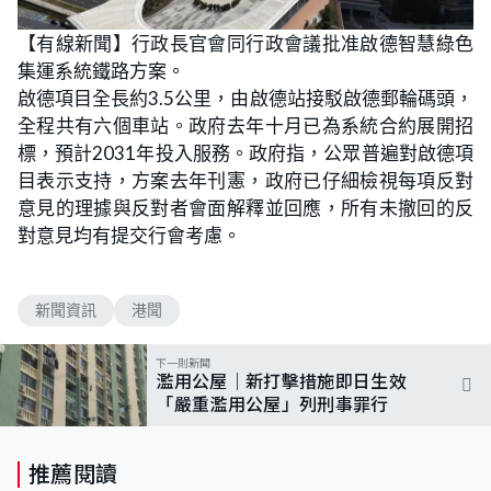
【有線新聞】行政長官會同行政會議批准啟德智慧綠色
集運系統鐵路方案。
啟德項目全長約3.5公里，由啟德站接駁啟德郵輪碼頭，
全程共有六個車站。政府去年十月已為系統合約展開招
標，預計2031年投入服務。政府指，公眾普遍對啟德項
目表示支持，方案去年刊憲，政府已仔細檢視每項反對
意見的理據與反對者會面解釋並回應，所有未撤回的反
對意見均有提交行會考慮。
新聞資訊
港聞
下一則新聞
濫用公屋｜新打擊措施即日生效
「嚴重濫用公屋」列刑事罪行
推薦閱讀