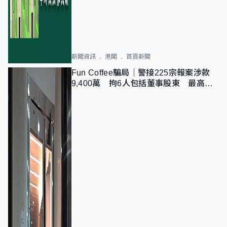
新聞資訊
港聞
首頁新聞
Fun Coffee騙局｜警接225宗報案涉款
9,400萬 拘6人包括董事股東 最高金
額一宗涉近千萬