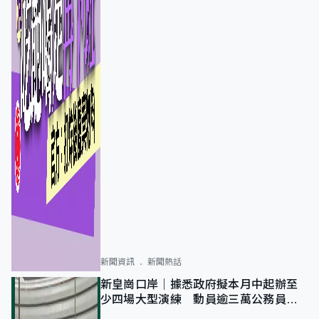
新聞資訊
新聞熱話
新皇崗口岸｜據悉政府擬本月中起辦至
少四場大型演練 動員逾三萬公務員人
次測試