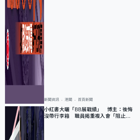
新聞資訊
港聞
首頁新聞
小紅書大曬「BB展戰績」 博主：後悔
沒帶行李箱 職員揭重複入會「阻止唔
到」