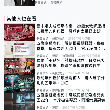
新聞資訊
新聞熱話
其他人也在看
勸未婚夫戒煙爆命案 28歲女教師連捅
心臟兩刀判死緩 母斥判太重已上訴
2026年08月05日
新聞資訊
新聞熱話
五歲童遭虐死｜解剖揭長期捱餓、傷痕
纍纍 母認罪判囚22年 官斥冷血：同
類案最惡劣
2026年08月05日
新聞資訊
港聞
首頁新聞
偶像「不點名」談粉絲越界 日女死忠
遭群起狙擊 掛繩開直播道歉後輕生
2026年08月06日
新聞資訊
新聞熱話
涉前年於新加坡機場傷人 港人母子分
別判囚半年、10日
2026年08月05日
新聞資訊
兩岸國際
五歲童疑遭虐死｜母親認誤殺及虐兒判
囚22年 官斥被告殘忍、同類案最惡劣
2026年08月05日
新聞資訊
港聞