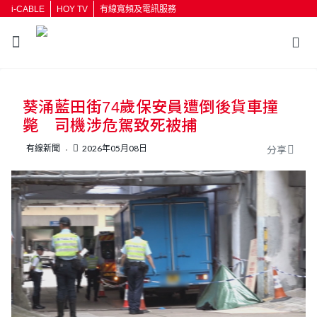
i-CABLE
HOY TV
有線寬頻及電訊服務
葵涌藍田街74歲保安員遭倒後貨車撞
斃 司機涉危駕致死被捕
有線新聞
2026年05月08日
分享