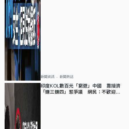
新聞資訊
新聞熱話
印度KOL數百元「窮遊」中國 靠接濟
「嫌三嫌四」惹爭議 網民：不歡迎劣
質旅客