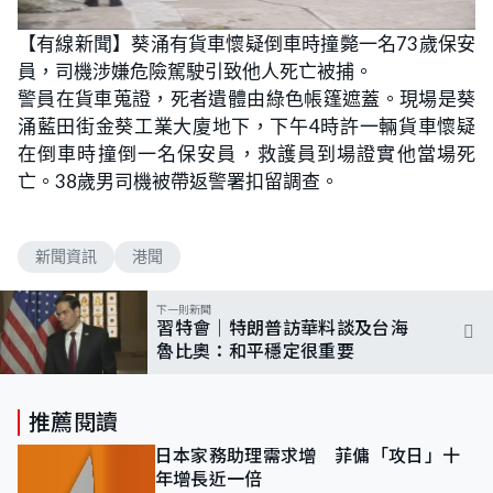
【有線新聞】葵涌有貨車懷疑倒車時撞斃一名73歲保安
員，司機涉嫌危險駕駛引致他人死亡被捕。
警員在貨車蒐證，死者遺體由綠色帳篷遮蓋。現場是葵
涌藍田街金葵工業大廈地下，下午4時許一輛貨車懷疑
在倒車時撞倒一名保安員，救護員到場證實他當場死
亡。38歲男司機被帶返警署扣留調查。
新聞資訊
港聞
下一則新聞
習特會｜特朗普訪華料談及台海
魯比奧：和平穩定很重要
推薦閱讀
日本家務助理需求增 菲傭「攻日」十
年增長近一倍