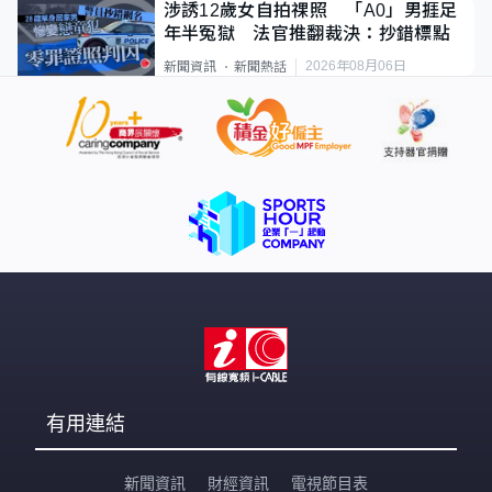
涉誘12歲女自拍祼照 「A0」男捱足
年半冤獄 法官推翻裁決：抄錯標點
2026年08月06日
新聞資訊
新聞熱話
有用連結
新聞資訊
財經資訊
電視節目表