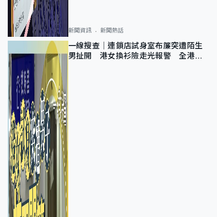
新聞資訊
新聞熱話
一線搜查｜連鎖店試身室布簾突遭陌生
男扯開 港女換衫險走光報警 全港分
店急換實體門