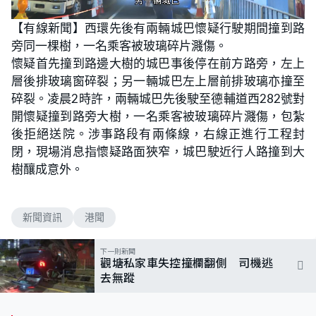
L
U
o
n
【有線新聞】西環先後有兩輛城巴懷疑行駛期間撞到路
a
m
d
u
旁同一棵樹，一名乘客被玻璃碎片濺傷。
e
t
d
e
:
懷疑首先撞到路邊大樹的城巴事後停在前方路旁，左上
8
9
層後排玻璃窗碎裂；另一輛城巴左上層前排玻璃亦撞至
.
3
碎裂。凌晨2時許，兩輛城巴先後駛至德輔道西282號對
6
%
開懷疑撞到路旁大樹，一名乘客被玻璃碎片濺傷，包紮
後拒絕送院。涉事路段有兩條線，右線正進行工程封
閉，現場消息指懷疑路面狹窄，城巴駛近行人路撞到大
樹釀成意外。
新聞資訊
港聞
下一則新聞
觀塘私家車失控撞欄翻側 司機逃
去無蹤