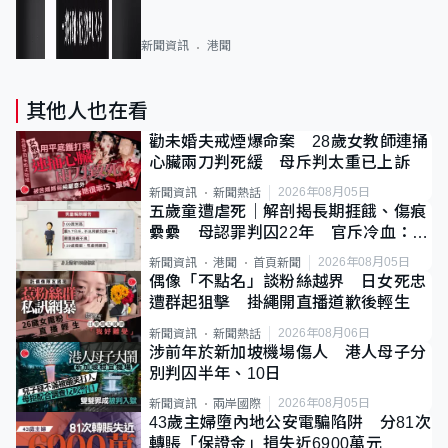
新聞資訊
港聞
其他人也在看
勸未婚夫戒煙爆命案 28歲女教師連捅
心臟兩刀判死緩 母斥判太重已上訴
2026年08月05日
新聞資訊
新聞熱話
五歲童遭虐死｜解剖揭長期捱餓、傷痕
纍纍 母認罪判囚22年 官斥冷血：同
類案最惡劣
2026年08月05日
新聞資訊
港聞
首頁新聞
偶像「不點名」談粉絲越界 日女死忠
遭群起狙擊 掛繩開直播道歉後輕生
2026年08月06日
新聞資訊
新聞熱話
涉前年於新加坡機場傷人 港人母子分
別判囚半年、10日
2026年08月05日
新聞資訊
兩岸國際
43歲主婦墮內地公安電騙陷阱 分81次
轉賬「保證金」損失近6900萬元