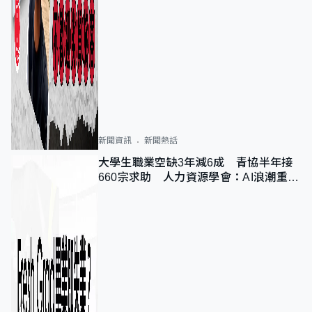
新聞資訊
新聞熱話
大學生職業空缺3年減6成 青協半年接
660宗求助 人力資源學會：AI浪潮重整
職位需求