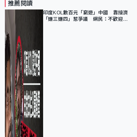
推薦閱讀
印度KOL數百元「窮遊」中國 靠接濟
「嫌三嫌四」惹爭議 網民：不歡迎劣
質旅客