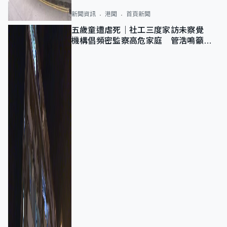
新聞資訊
港聞
首頁新聞
五歲童遭虐死｜社工三度家訪未察覺
機構倡頻密監察高危家庭 管浩鳴籲加
強跨部門協作