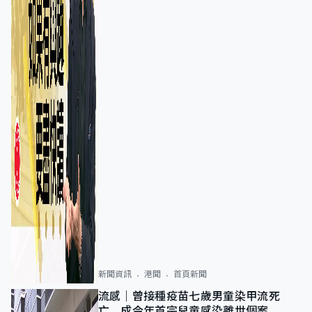
新聞資訊
港聞
首頁新聞
流感｜曾接種疫苗七歲男童染甲流死
亡 成今年首宗兒童感染離世個案