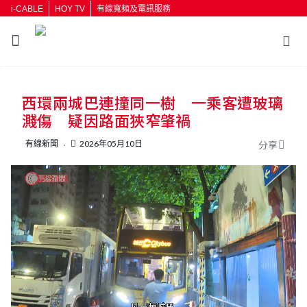
i-CABLE
HOY TV
有線寬頻及電訊服務
返回
西環兩城巴連撞同一樹 一乘客遭玻璃
按輸入鍵開始搜尋
濺傷 疑因路面狹窄肇禍
有線新聞
2026年05月10日
分享