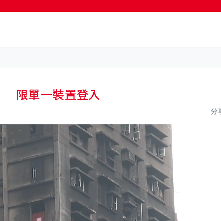
按輸入鍵開始搜尋
k」 限單一裝置登入
分