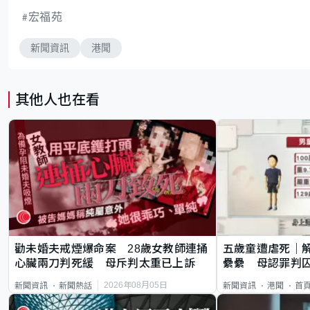
宏福苑
新聞資訊
港聞
其他人也在看
勸未婚夫戒煙爆命案 28歲女教師連捅
五歲童遭虐死｜
心臟兩刀判死緩 母斥判太重已上訴
纍纍 母認罪判囚
類案最惡劣
2026年08月05日
新聞資訊
新聞熱話
新聞資訊
港聞
首