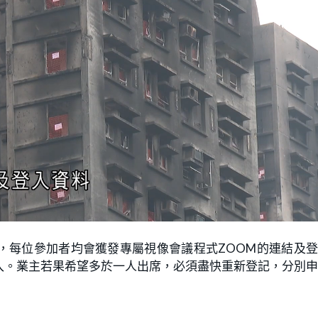
L
o
。
a
d
e
，每位參加者均會獲發專屬視像會議程式ZOOM的連結及
d
:
入。業主若果希望多於一人出席，必須盡快重新登記，分別
1
0
0
.
0
0
%