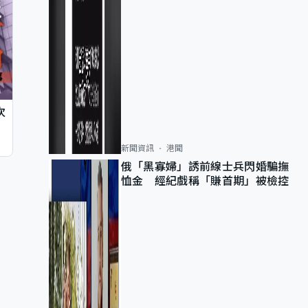
次
新聞資訊
港聞
俄「黑寡婦」誘前線士兵閃婚騙撫
恤金 經紀戲稱「賺首期」被檢控