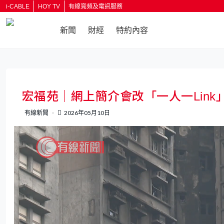
i-CABLE
HOY TV
有線寬頻及電訊服務
新聞
財經
特約內容
返回
宏福苑｜網上簡介會改「一人一Lin
有線新聞
2026年05月10日