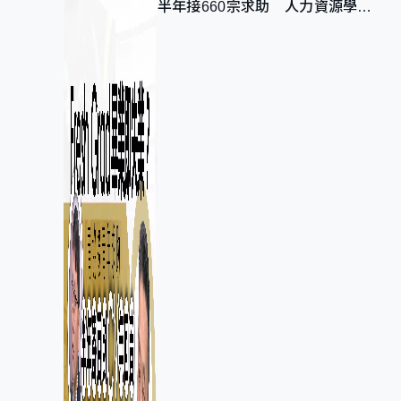
半年接660宗求助 人力資源學
會：AI浪潮重整職位需求