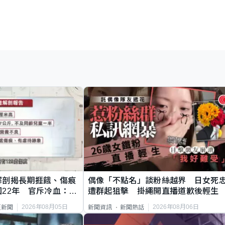
解剖揭長期捱餓、傷痕
偶像「不點名」談粉絲越界 日女死
22年 官斥冷血：同
遭群起狙擊 掛繩開直播道歉後輕生
2026年08月05日
2026年08月06日
頁新聞
新聞資訊
新聞熱話