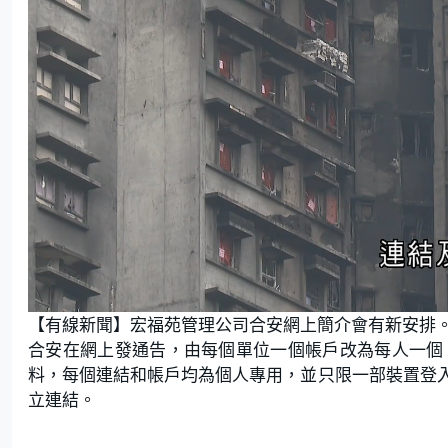
U
n
【有線新聞】宏福苑管理公司合安網上簡介會有新安排
m
u
t
合安在網上發通告，由每個單位一個帳戶改為每人一個
e
料，每個連結和帳戶均為個人專用，並只限一部裝置登
立連結。