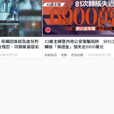
｜母親認誤殺及虐兒判
43歲主婦墮內地公安電騙陷阱 分81
告殘忍、同類案最惡劣
轉賬「保證金」損失近6900萬元
26年08月05日
2026年08月07日
新聞資訊
港聞
首頁新聞