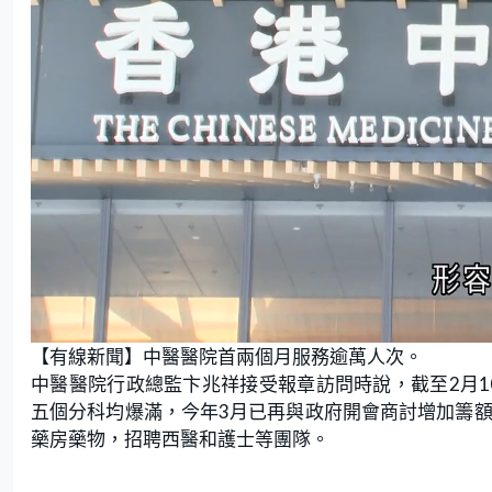
L
U
o
n
【有線新聞】中醫醫院首兩個月服務逾萬人次。
a
m
d
u
e
t
中醫醫院行政總監卞兆祥接受報章訪問時說，截至2月1
d
e
:
五個分科均爆滿，今年3月已再與政府開會商討增加籌額
8
1
.
藥房藥物，招聘西醫和護士等團隊。
0
8
%