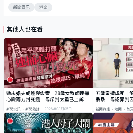
新聞資訊
港聞
其他人也在看
勸未婚夫戒煙爆命案 28歲女教師連捅
五歲童遭虐死｜
心臟兩刀判死緩 母斥判太重已上訴
纍纍 母認罪判囚
類案最惡劣
2026年08月05日
新聞資訊
新聞熱話
新聞資訊
港聞
首