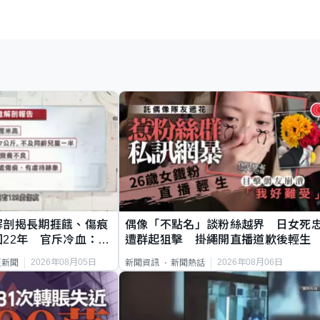
解剖揭長期捱餓、傷痕
偶像「不點名」談粉絲越界 日女死
22年 官斥冷血：同
遭群起狙擊 掛繩開直播道歉後輕生
2026年08月05日
2026年08月06日
頁新聞
新聞資訊
新聞熱話