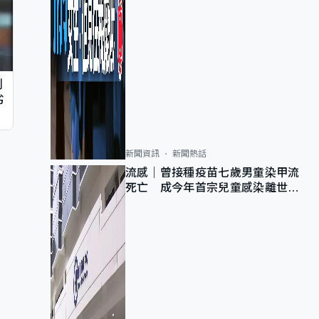
判
劣
新聞資訊
新聞熱話
流感｜曾接種疫苗七歲男童染甲流
死亡 成今年首宗兒童感染離世個
案