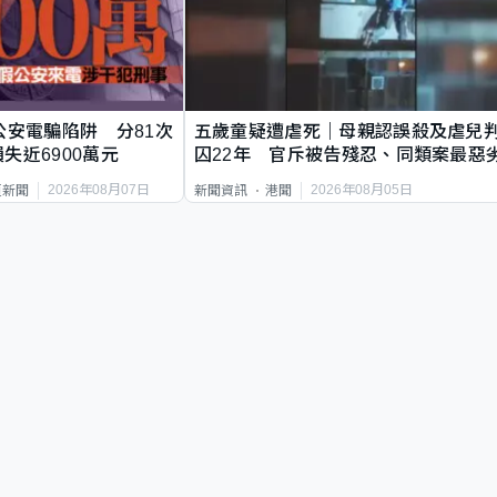
公安電騙陷阱 分81次
五歲童疑遭虐死｜母親認誤殺及虐兒
失近6900萬元
囚22年 官斥被告殘忍、同類案最惡
2026年08月07日
2026年08月05日
頁新聞
新聞資訊
港聞