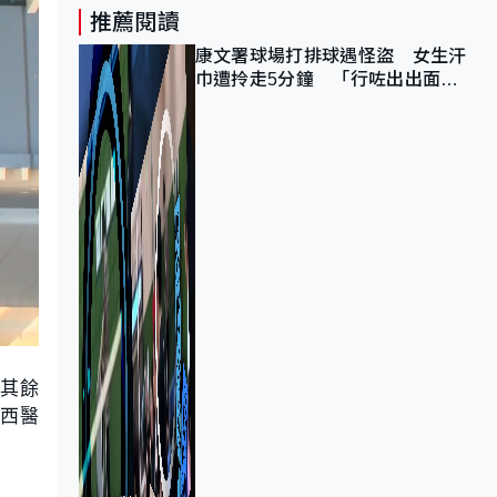
推薦閱讀
康文署球場打排球遇怪盜 女生汗
巾遭拎走5分鐘 「行咗出出面唔
知做乜」
，其餘
中西醫