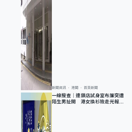
新聞資訊
港聞
首頁新聞
一線搜查｜連鎖店試身室布簾突遭
陌生男扯開 港女換衫險走光報
警 全港分店急換實體門