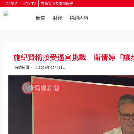
i-CABLE
HOY TV
有線寬頻及電訊服務
新聞
財經
特約內容
返回
施紀賢稱接受逼宮挑戰 衛倩婷「讓
有線新聞
2026年05月11日