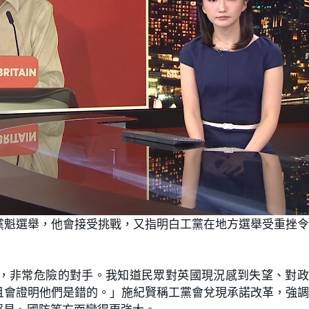
黨魁選舉，他會接受挑戰，又指明白工黨在地方選舉受重挫
，非常危險的對手。我知道民眾對英國現況感到失望、對政
且會證明他們是錯的。」施紀賢稱工黨會兌現承諾改革，強