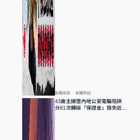
新聞資訊
新聞熱話
43歲主婦墮內地公安電騙陷阱
分81次轉賬「保證金」損失近
6900萬元