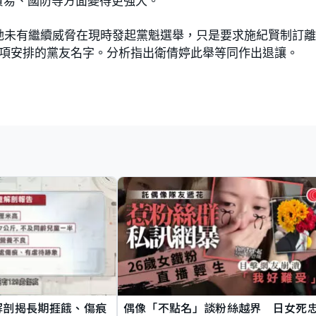
貿易、國防等方面變得更強大。
她未有繼續威脅在現時發起黨魁選舉，只是要求施紀賢制訂
這項安排的黨友名字。分析指出衛倩婷此舉等同作出退讓。
解剖揭長期捱餓、傷痕
偶像「不點名」談粉絲越界 日女死