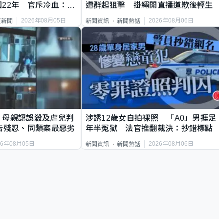
22年 官斥冷血：同
遭群起狙擊 掛繩開直播道歉後輕生
2026年08月05日
2026年08月06日
頁新聞
新聞資訊
新聞熱話
｜母親認誤殺及虐兒判
涉誘12歲女自拍祼照 「A0」男捱足
告殘忍、同類案最惡劣
年半冤獄 法官推翻裁決：抄錯標點
26年08月05日
2026年08月06日
新聞資訊
新聞熱話