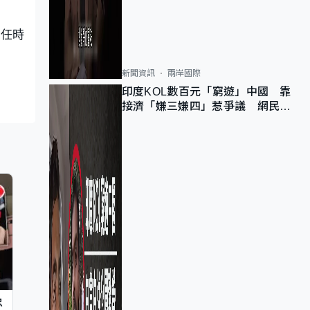
離任時
新聞資訊
兩岸國際
印度KOL數百元「窮遊」中國 靠
接濟「嫌三嫌四」惹爭議 網民：
不歡迎劣質旅客
忠