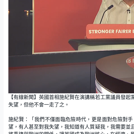
L
U
o
n
【有線新聞】英國首相施紀賢在演講稱若工黨議員發起
a
m
d
u
e
t
失望，但他不會一走了之。
d
e
:
3
0
.
施紀賢：「我們不僅面臨危險時代，更是面對危險對手
3
4
望，有人甚至對我失望，我知道有人質疑我，我需要並
%