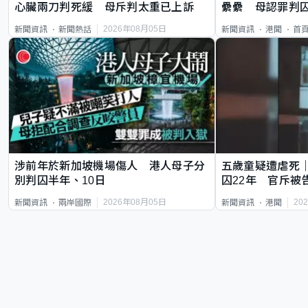
心臟兩刀判死緩 母斥判太重已上訴
纍纍 母認罪判囚
類案最惡劣
2026年08月05日
新聞資訊
新聞熱話
新聞資訊
港聞
首
涉前年於新加坡機場傷人 港人母子分
五歲童疑遭虐死
別判囚半年、10日
囚22年 官斥被
2026年08月05日
20
新聞資訊
兩岸國際
新聞資訊
港聞