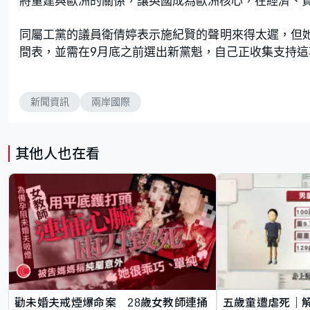
將重建與歐洲的關係，讓英國成為歐洲核心，在經濟、
同屬工黨的議員衛倩婷表示施紀賢的聲明來得太遲，但
間表，並需在9月底之前選出新黨魁，自己正收集支持
新聞資訊
兩岸國際
其他人也在看
勸未婚夫戒煙爆命案 28歲女教師連捅
五歲童遭虐死｜