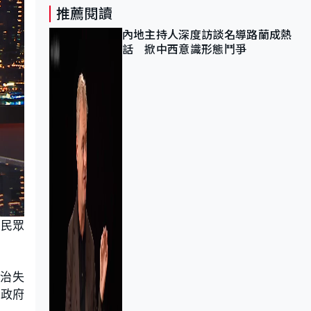
推薦閱讀
內地主持人深度訪談名導路蘭成熱
話 掀中西意識形態鬥爭
令民眾
治失
調政府