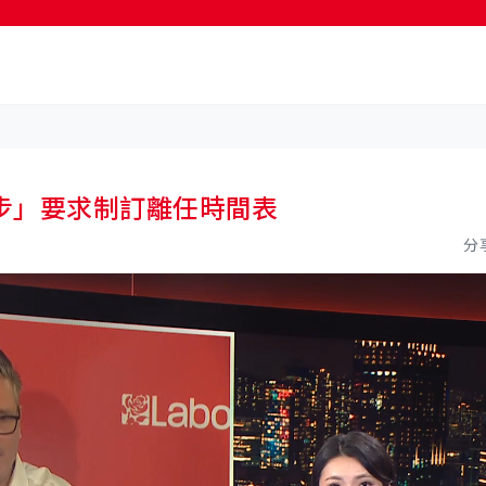
按輸入鍵開始搜尋
步」要求制訂離任時間表
分