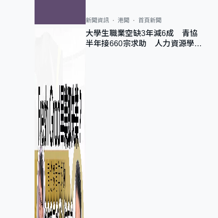
新聞資訊
港聞
首頁新聞
大學生職業空缺3年減6成 青協
半年接660宗求助 人力資源學
會：AI浪潮重整職位需求