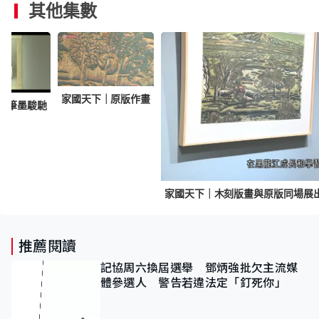
其他集數
家國天下｜原版作畫
｜筆墨駿馳
家國天下｜木刻版畫與原版同場展
推薦閱讀
記協周六換屆選舉 鄧炳強批欠主流媒
體參選人 警告若違法定「釘死你」