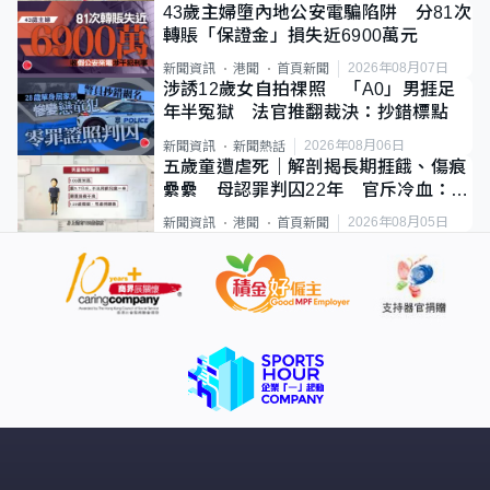
43歲主婦墮內地公安電騙陷阱 分81次
轉賬「保證金」損失近6900萬元
2026年08月07日
新聞資訊
港聞
首頁新聞
涉誘12歲女自拍祼照 「A0」男捱足
年半冤獄 法官推翻裁決：抄錯標點
2026年08月06日
新聞資訊
新聞熱話
五歲童遭虐死｜解剖揭長期捱餓、傷痕
纍纍 母認罪判囚22年 官斥冷血：同
類案最惡劣
2026年08月05日
新聞資訊
港聞
首頁新聞