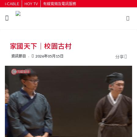
i-CABLE
HOY TV
有線寬頻及電訊服務
返回
家國天下｜校園古村
按輸入鍵開始搜尋
資訊節目
2026年05月15日
分享
L
U
o