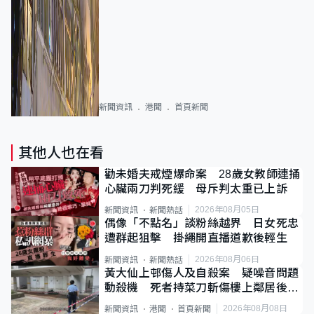
新聞資訊
港聞
首頁新聞
其他人也在看
勸未婚夫戒煙爆命案 28歲女教師連捅
心臟兩刀判死緩 母斥判太重已上訴
2026年08月05日
新聞資訊
新聞熱話
偶像「不點名」談粉絲越界 日女死忠
遭群起狙擊 掛繩開直播道歉後輕生
2026年08月06日
新聞資訊
新聞熱話
黃大仙上邨傷人及自殺案 疑噪音問題
動殺機 死者持菜刀斬傷樓上鄰居後墮
斃
2026年08月08日
新聞資訊
港聞
首頁新聞