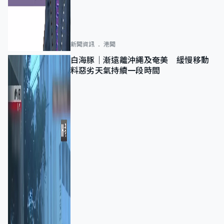
新聞資訊
港聞
白海豚｜漸遠離沖繩及奄美 緩慢移動
料惡劣天氣持續一段時間