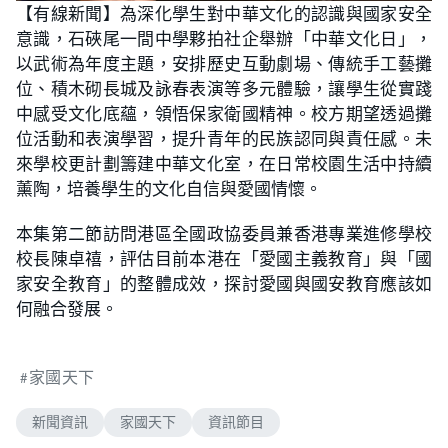
n
【有線新聞】為深化學生對中華文化的認識與國家安全
a
m
d
u
意識，石硤尾一間中學夥拍社企舉辦「中華文化日」，
e
t
d
e
:
以武術為年度主題，安排歷史互動劇場、傳統手工藝攤
2
.
位、積木砌長城及詠春表演等多元體驗，讓學生從實踐
0
1
中感受文化底蘊，領悟保家衛國精神。校方期望透過攤
%
位活動和表演學習，提升青年的民族認同與責任感。未
來學校更計劃籌建中華文化室，在日常校園生活中持續
薰陶，培養學生的文化自信與愛國情懷。
本集第二節訪問港區全國政協委員兼香港專業進修學校
校長陳卓禧，評估目前本港在「愛國主義教育」與「國
家安全教育」的整體成效，探討愛國與國安教育應該如
何融合發展。
家國天下
新聞資訊
家國天下
資訊節目