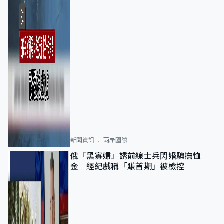
新聞資訊
兩岸國際
俄「黑寡婦」誘前線士兵閃婚騙撫恤
金 經紀戲稱「賺首期」被檢控