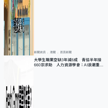
新聞資訊
港聞
首頁新聞
大學生職業空缺3年減6成 青協半年接
660宗求助 人力資源學會：AI浪潮重整
職位需求