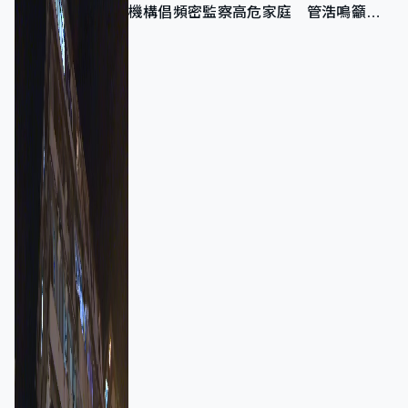
機構倡頻密監察高危家庭 管浩鳴籲加
強跨部門協作