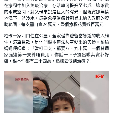
在療程中加入免疫治療，存活率可提升至七成。這珍貴
的兩成空間，對父母來說是巨大的曙光。但現實卻無情
地澆下一盆冷水，這款免疫治療針劑尚未納入政府的資
助範圍，每支需自資24萬元，整個療程花費近百萬元。
柏瑜一家四口住在公屋，全家僅靠爸爸當導遊的收入維
生。這筆巨款，是他們根本無法憑空變出的天價。柏瑜
媽媽哽咽道：「當打四支，都要八、九十萬。一個普通
家庭連第一支針嘅費用，你話一下子攞出嚟其實都好
難，根本你都冇二十四萬，點樣去做到治療？」