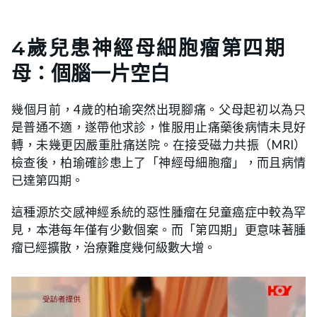
4歲兒患神經母細胞瘤第四期
母：個腦一片空白
幾個月前，4歲的柏瑜突然出現腳痛。父母起初以為只
是普通不適，遂帶他求診，惟服用止痛藥後病情未見好
轉，未幾更因嚴重肚痛送院。在接受磁力共振（MRI）
檢查後，柏瑜確診患上了「神經母細胞瘤」，而且病情
已達第四期。
這種源於交感神經系統的惡性腫瘤在兒童癌症中較為罕
見，本港每年僅有少數個案。而「第四期」更意味著腫
瘤已經擴散，治療難度幾何級數大增。