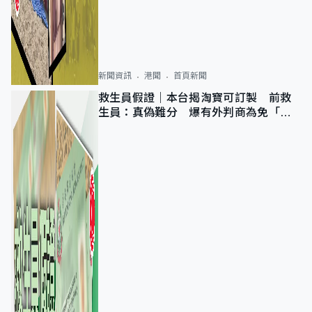
新聞資訊
港聞
首頁新聞
救生員假證｜本台揭淘寶可訂製 前救
生員：真偽難分 爆有外判商為免「封
池」沒做足檢查