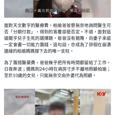
面對天文數字的醫療費，柏瑜爸爸曾無奈地詢問醫生可
否「分期付款」，得到的答覆卻是否定。不過，面對這
道關乎兒子生死的選擇題，爸爸沒有猶豫，向妻子承諾
一定會盡一切能力籌錢。這句話，亦成為了徘徊在崩潰
邊緣的柏瑜媽媽撐下去的唯一支柱。
為了籌措醫藥費，爸爸幾乎把所有時間都留給了工作，
日夜奔波；媽媽則24小時在病房寸步不離地照顧柏瑜；
至於10歲的女兒，只能無奈交由外婆代為照顧。