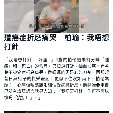
遭癌症折磨痛哭 柏瑜：我唔想
打針
「我唔想打針……好痛…」4歲的柏瑜還未能分辨「腫
瘤」和「死亡」的含意，只知道打針、抽血很痛。看著
兒子被癌症折磨痛哭，做媽媽的更是心如刀割，回想起
昔日與兒子的快樂畫面，更忍不住淚如雨下。柏瑜媽
媽：「心痛佢唔應該咁細個受病魔折磨。他開始要用自
己所有識嘅語言話畀人知：『我唔要打針，你可不可以
快啲（搞掂）』。」