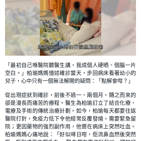
「最初自己喺醫院聽醫生講，我成個人硬晒、個腦一片
空白。」柏瑜媽媽憶述確診當天，步回病床看著幼小的
兒子，心中只有一個無法解開的疑問：「點解會咁？」
從出現症狀到確診，前後不過一、兩個月，隨之而來的
卻是漫長而痛苦的療程。醫生為柏瑜訂立了結合化療、
電療及手術的傳統治療計劃。如今，柏瑜每天都要往返
醫院打針，免疫力低下令他經常反覆發燒，需要緊急留
院；更因藥物的強烈副作用，他曾在病床上突然吐血。
柏瑜媽媽心痛地說：「好似噚日咁，佢流鼻血然後突然