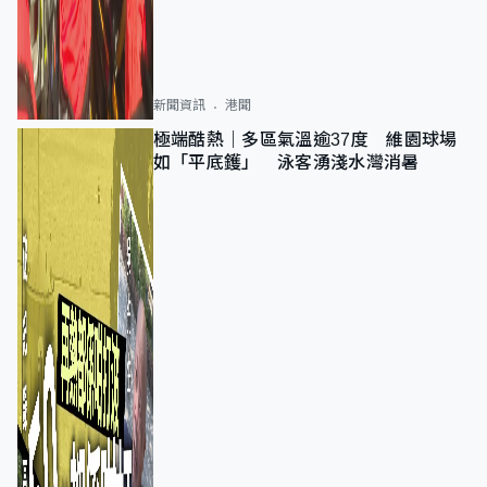
新聞資訊
港聞
極端酷熱｜多區氣溫逾37度 維園球場
如「平底鑊」 泳客湧淺水灣消暑