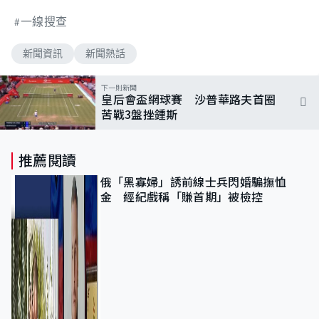
一線搜查
新聞資訊
新聞熱話
下一則新聞
皇后會盃網球賽 沙普華路夫首圈
苦戰3盤挫鍾斯
推薦閱讀
俄「黑寡婦」誘前線士兵閃婚騙撫恤
金 經紀戲稱「賺首期」被檢控