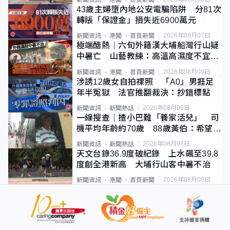
43歲主婦墮內地公安電騙陷阱 分81次
轉賬「保證金」損失近6900萬元
2026年08月07日
新聞資訊
港聞
首頁新聞
極端酷熱｜六旬外籍漢大埔船灣行山疑
中暑亡 山藝教練：高溫高濕度不宜遠
足
2026年08月09日
新聞資訊
港聞
首頁新聞
涉誘12歲女自拍祼照 「A0」男捱足
年半冤獄 法官推翻裁決：抄錯標點
2026年08月06日
新聞資訊
新聞熱話
一線搜查｜揸小巴難「養家活兒」 司
機平均年齡約70歲 88歲黃伯：希望一
直揸落去
2026年08月07日
新聞資訊
新聞熱話
天文台錄36.9度破紀錄 上水飆至39.8
度創全港新高 大埔行山客中暑不治
2026年08月09日
新聞資訊
港聞
首頁新聞