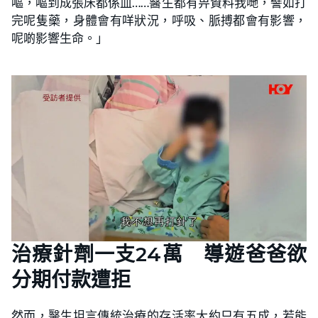
嘔，嘔到成張床都係血……醫生都有畀資料我哋，譬如打
完呢隻藥，身體會有咩狀況，呼吸、脈搏都會有影響，
呢啲影響生命。」
治療針劑一支24萬 導遊爸爸欲
分期付款遭拒
然而，醫生坦言傳統治療的存活率大約只有五成，若能