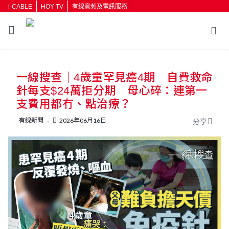
i-CABLE
HOY TV
有線寬頻及電訊服務
返回
一線搜查｜4歲童罕見癌4期 自費救命
按輸入鍵開始搜尋
針每支$24萬拒分期 母心碎：連第一
支費用都冇、點治療？
有線新聞
2026年06月16日
分享