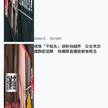
新聞資訊
兩岸國際
偶像「不點名」談粉絲越界 日女死忠
遭群起狙擊 掛繩開直播道歉後輕生