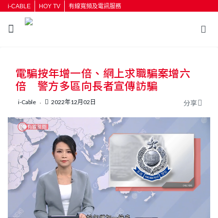
i-CABLE
HOY TV
有線寬頻及電訊服務
返回
電騙按年增一倍、網上求職騙案增六
按輸入鍵開始搜尋
倍 警方多區向長者宣傳訪騙
i-Cable
2022年12月02日
分享