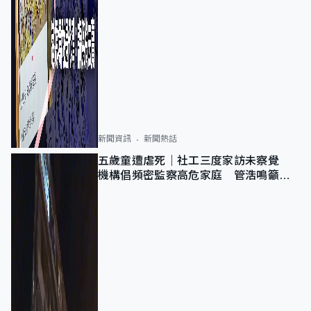
新聞資訊
新聞熱話
五歲童遭虐死｜社工三度家訪未察覺
機構倡頻密監察高危家庭 管浩鳴籲加
強跨部門協作