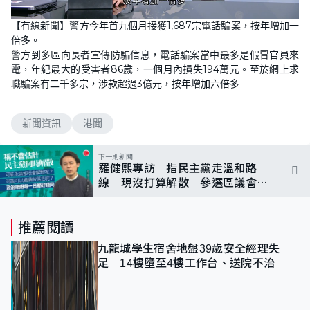
L
U
o
n
【有線新聞】警方今年首九個月接獲1,687宗電話騙案，按年增加一
a
m
d
u
倍多。
e
t
d
e
警方到多區向長者宣傳防騙信息，電話騙案當中最多是假冒官員來
:
1
電，年紀最大的受害者86歲，一個月內損失194萬元。至於網上求
0
職騙案有二千多宗，涉款超過3億元，按年增加六倍多
0
.
0
0
%
新聞資訊
港聞
下一則新聞
羅健熙專訪｜指民主黨走溫和路
線 現沒打算解散 參選區議會與
否視乎來屆功能及組成方法
推薦閱讀
九龍城學生宿舍地盤39歲安全經理失
足 14樓墮至4樓工作台、送院不治