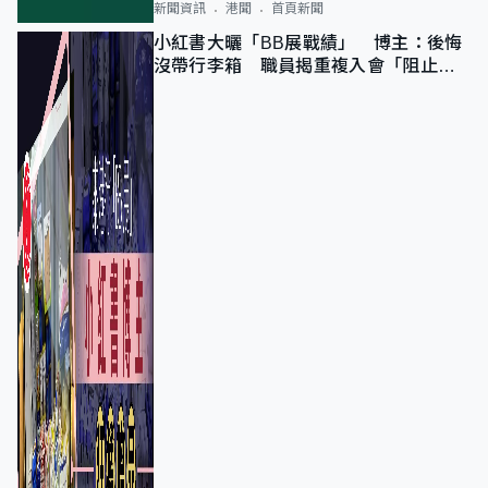
新聞資訊
港聞
首頁新聞
小紅書大曬「BB展戰績」 博主：後悔
沒帶行李箱 職員揭重複入會「阻止唔
到」