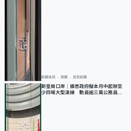
新聞資訊
港聞
首頁新聞
新皇崗口岸｜據悉政府擬本月中起辦至
少四場大型演練 動員逾三萬公務員人
次測試