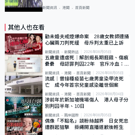
新聞資訊
港聞
首頁新聞
其他人也在看
勸未婚夫戒煙爆命案 28歲女教師連捅
心臟兩刀判死緩 母斥判太重已上訴
2026年08月05日
新聞資訊
新聞熱話
五歲童遭虐死｜解剖揭長期捱餓、傷痕
纍纍 母認罪判囚22年 官斥冷血：同
類案最惡劣
2026年08月05日
新聞資訊
港聞
首頁新聞
流感｜曾接種疫苗七歲男童染甲流死
亡 成今年首宗兒童感染離世個案
2026年08月04日
新聞資訊
港聞
首頁新聞
涉前年於新加坡機場傷人 港人母子分
別判囚半年、10日
2026年08月05日
新聞資訊
兩岸國際
偶像「不點名」談粉絲越界 日女死忠
遭群起狙擊 掛繩開直播道歉後輕生