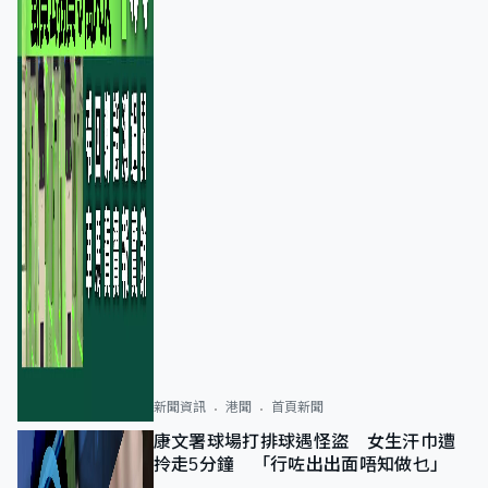
新聞資訊
港聞
首頁新聞
康文署球場打排球遇怪盜 女生汗巾遭
拎走5分鐘 「行咗出出面唔知做乜」