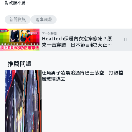
對政府不滿。
新聞資訊
兩岸國際
下一則新聞
Heattech保暖內衣愈穿愈凍？原
來一直穿錯 日本節目教3大正確
穿法
推薦閱讀
旺角男子凌晨追通宵巴士落空 打爆擋
風玻璃逃去