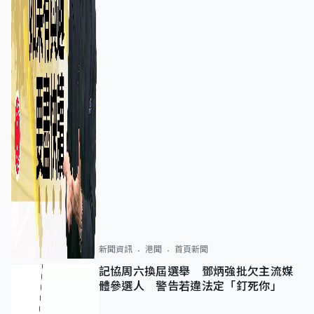
新聞資訊
港聞
首頁新聞
記協周六換屆選舉 鄧炳強批欠主流媒
體參選人 警告若違法定「釘死你」