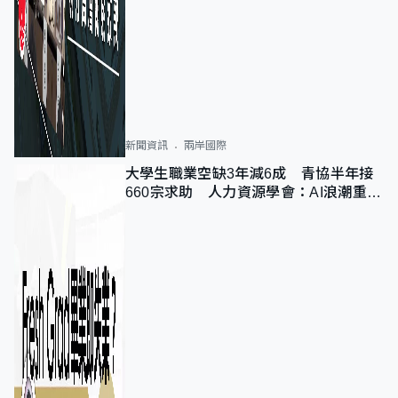
新聞資訊
兩岸國際
大學生職業空缺3年減6成 青協半年接
660宗求助 人力資源學會：AI浪潮重整
職位需求