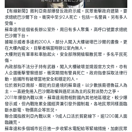
L
U
o
n
【有線新聞】敘利亞南部爆發反政府示威，民眾衝擊政府建築，要
a
m
d
u
求總統巴沙爾下台。衝突中至少2人死亡，包括一名警員，另有多人
e
t
d
e
受傷。
:
5
蘇韋達市這個省長辦公室外，周日有多人聚集，高呼口號要求總統
4
巴沙爾下台。
.
8
據報示威者多達約200人，部分人闖入大樓破壞巴沙爾的畫像，更
3
%
在大樓內縱火，目擊者稱當時辦公室內無人。
大樓附近有軍車和車胎起火，安全部隊開槍驅散民眾，多名平民死
傷。
內政部指不法分子持有武器，闖入大樓破壞並燒毀官方文件，亦有
人企圖衝擊警察總部，衝突期間有警員死亡。政府指會採取法律行
動，追捕所有破壞當地安全和穩定的人。
位於敘利亞南部、鄰近約旦邊境的蘇韋達，以少數族裔德魯茲人為
主，一直避免捲入巴沙爾政權與遜尼派為主的反對派勢力之爭。
2011年爆發內戰以來，蘇韋達局勢相對國內其他地區穩定，較少爆
發示威，但內戰拖累全國經濟兼引發外國制裁，各地民眾同樣面臨
斷水斷電、物價高企等苦況。
聯合國指敘利亞內戰以來，9成人口活於貧窮線下，逾1200萬人面
臨饑荒。
蘇韋達和多個城市近日進一步收緊水電配給等緊縮措施，加劇民眾