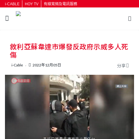
i-CABLE
HOY TV
有線寬頻及電訊服務
返回
敘利亞蘇韋達市爆發反政府示威多人死
按輸入鍵開始搜尋
傷
i-Cable
2022年12月05日
分享