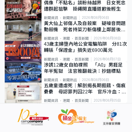
偶像「不點名」談粉絲越界 日女死忠
遭群起狙擊 掛繩開直播道歉後輕生
2026年08月06日
新聞資訊
新聞熱話
黃大仙上邨傷人及自殺案 疑噪音問題
動殺機 死者持菜刀斬傷樓上鄰居後墮
斃
2026年08月08日
新聞資訊
港聞
首頁新聞
43歲主婦墮內地公安電騙陷阱 分81次
轉賬「保證金」損失近6900萬元
2026年08月07日
新聞資訊
港聞
首頁新聞
涉誘12歲女自拍祼照 「A0」男捱足
年半冤獄 法官推翻裁決：抄錯標點
2026年08月06日
新聞資訊
新聞熱話
五歲童遭虐死｜解剖揭長期捱餓、傷痕
纍纍 母認罪判囚22年 官斥冷血：同
類案最惡劣
2026年08月05日
新聞資訊
港聞
首頁新聞