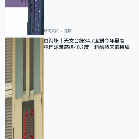
新聞資訊
港聞
白海豚｜天文台錄34.7度創今年最高
屯門泳灘高達40.1度 料酷熱天氣持續