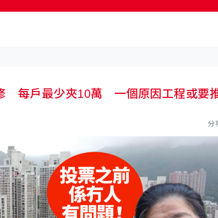
按輸入鍵開始搜尋
修 每戶最少夾10萬 一個原因工程或要
分