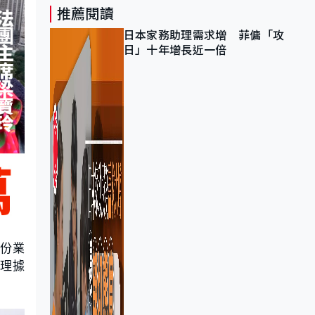
推薦閱讀
日本家務助理需求增 菲傭「攻
日」十年增長近一倍
部份業
出理據