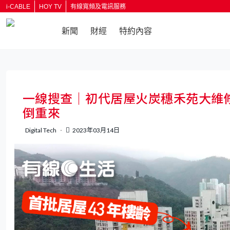
i-CABLE
HOY TV
有線寬頻及電訊服務
新聞
財經
特約內容
返回
一線搜查｜初代居屋火炭穗禾苑大維
倒重來
Digital Tech
2023年03月14日