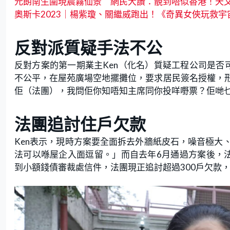
元朗南生圍現晨霧仙景 網民大讚：靚到唔似香港！天
奧斯卡2023｜楊紫瓊、關繼威跑出！《奇異女俠玩救
反對派質疑手法不公
反對方案的第一期業主Ken（化名）質疑工程公司是否
不公平，在屋苑廣場空地擺攤位，要求居民簽名授權，
佢（法團），我問佢你知唔知主席同你投咩嘢票？佢哋
法團追討住戶欠款
Ken表示，現時方案要全面拆去外牆紙皮石，噪音極大
法可以喺屋企入面逗留。」而自去年6月通過方案後，
到小額錢債審裁處信件，法團現正追討超過300戶欠款