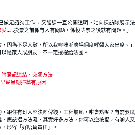
已做足諮詢工作 ，又強調一直公開透明。她向採訪隊展示
標妥
……投票之前係冇人有問題，係投咗票之後就有問題。」
會，因為不足人數，所以我哋咪喺廣場個度呼籲大家出席。
可以是家人或朋友，不一定授權給法團。
｜附登記連結、交通方法
提早幾星期掃墓有原因
約，跟住有班人堅決唔俾錢，工程爛尾，咁會點呢？有需要
難，應該搵方法囉，其實好多方法，你可以逆按揭，有啲人
項，形容「好唔負責任」。