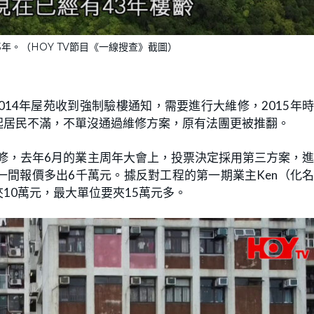
3年。（HOY TV節目《一線搜查》截圖）
2014年屋苑收到強制驗樓通知，需要進行大維修，2015年
起居民不滿，不單沒通過維修方案，原有法團更被推翻。
維修，去年6月的業主周年大會上，投票決定採用第三方案，
間報價多出6千萬元。據反對工程的第一期業主Ken（化
夾10萬元，最大單位要夾15萬元多。