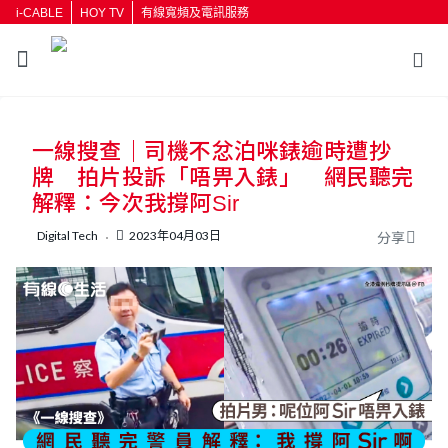
i-CABLE
HOY TV
有線寬頻及電訊服務
返回
一線搜查｜司機不忿泊咪錶逾時遭抄
按輸入鍵開始搜尋
牌 拍片投訴「唔畀入錶」 網民聽完
解釋：今次我撐阿Sir
Digital Tech
2023年04月03日
分享