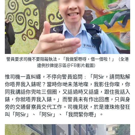
警員要求司機不要阻礙執法，「我做緊嘢呀，借一借啦！」（全港
違例抄牌提示區＠FB影片截圖）
惟司機一直糾纏，不停向警員追問﹕「阿Sir，請問點解
你唔畀我入錶呢？當時你哋未落地㗎，我影住你㗎，你
同我講話你兜咗三個圈，又話過時又話盛，跟住我話入
錶，你就唔畀我入錶。」而警員未有作出回應，只與身
旁的交通督察員交代工作。司機見狀，於是連珠炮發狂
叫「阿Sir」、「阿Sir」、「我問緊你嘢」。