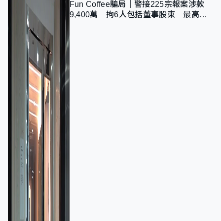
Fun Coffee騙局｜警接225宗報案涉款
9,400萬 拘6人包括董事股東 最高金
額一宗涉近千萬