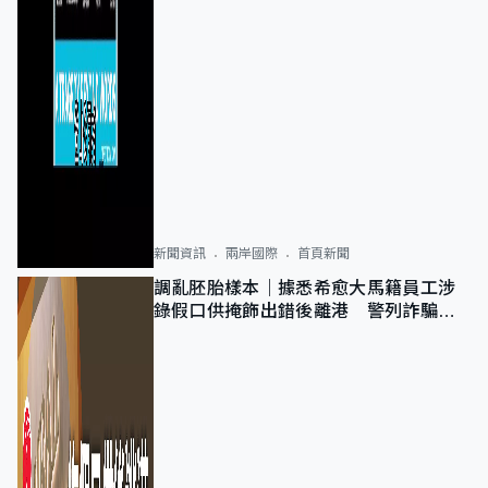
新聞資訊
兩岸國際
首頁新聞
調亂胚胎樣本｜據悉希愈大馬籍員工涉
錄假口供掩飾出錯後離港 警列詐騙
正通緝在逃人士