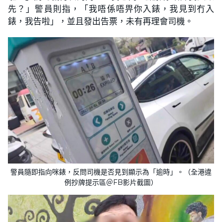
先？」警員則指，「我唔係唔畀你入錶，我見到冇入
錶，我告啦」，並且發出告票，未有再理會司機。
警員隨即指向咪錶，反問司機是否見到顯示為「逾時」。（全港違
例抄牌提示區＠FB影片截圖）