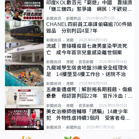
印度KOL數百元「窮遊」中國 靠接濟
「嫌三嫌四」惹爭議 網民：不歡迎劣
質旅客
2026年08月02日
新聞資訊
新聞熱話
CHANEL四前員工串謀偷竊逾700件銷
毀品 分別判囚4至7年
2026年08月03日
新聞資訊
港聞
流感｜曾接種疫苗七歲男童染甲流死
亡 成今年首宗兒童感染離世個案
2026年08月04日
新聞資訊
港聞
首頁新聞
九龍城學生宿舍地盤39歲安全經理失
足 14樓墮至4樓工作台、送院不治
2026年08月03日
新聞資訊
港聞
五歲童遭虐死｜解剖揭長期捱餓、傷痕
纍纍 母認罪判囚22年 官斥冷血：同
類案最惡劣
2026年08月05日
新聞資訊
港聞
首頁新聞
美女治療師借輔導「誘騙」14歲少年
犯 外物性虐持續3個月 受害者母：
要保護其他人
2026年07月30日
新聞資訊
新聞熱話