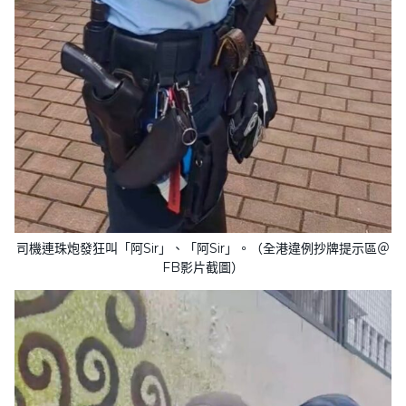
司機連珠炮發狂叫「阿Sir」、「阿Sir」。（全港違例抄牌提示區＠
FB影片截圖）