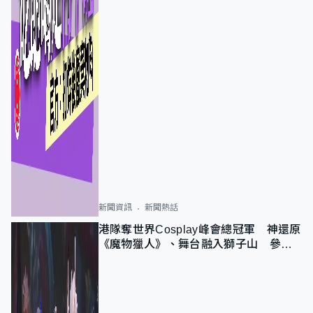
新聞資訊
新聞熱話
港隊奪世界Cosplay峰會總冠軍 神還原
《魔物獵人》、舞台融入獅子山 參賽
者：讓大家認識香港