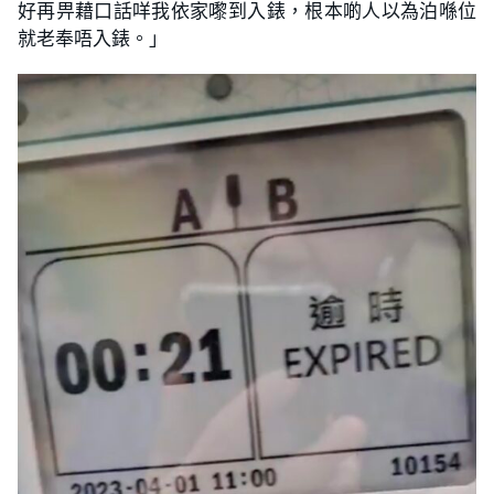
好再畀藉口話咩我依家嚟到入錶，根本啲人以為泊喺位
就老奉唔入錶。」