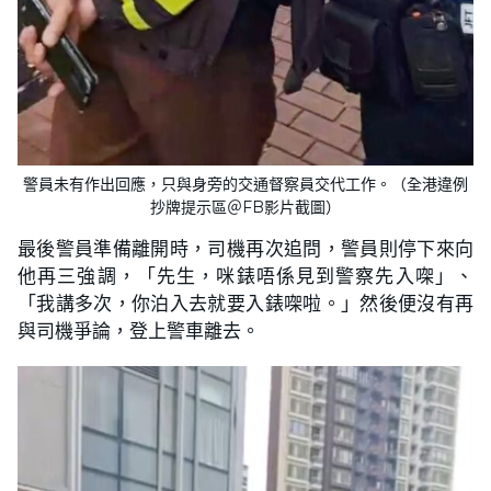
警員未有作出回應，只與身旁的交通督察員交代工作。（全港違例
抄牌提示區＠FB影片截圖）
最後警員準備離開時，司機再次追問，警員則停下來向
他再三強調，「先生，咪錶唔係見到警察先入㗎」、
「我講多次，你泊入去就要入錶㗎啦。」然後便沒有再
與司機爭論，登上警車離去。