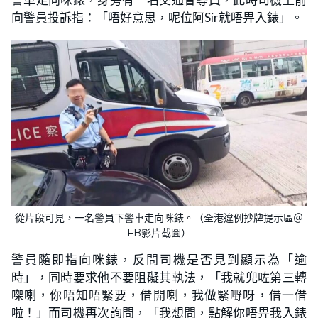
向警員投訴指：「唔好意思，呢位阿Sir就唔畀入錶」。
從片段可見，一名警員下警車走向咪錶。（全港違例抄牌提示區＠
FB影片截圖）
警員隨即指向咪錶，反問司機是否見到顯示為「逾
時」，同時要求他不要阻礙其執法，「我就兜咗第三轉
㗎喇，你唔知唔緊要，借開喇，我做緊嘢呀，借一借
啦！」而司機再次詢問，「我想問，點解你唔畀我入錶