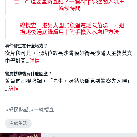
士 e-道要重新登記？一個App睇過關人流＋
輪候時間
一線搜查｜港男大圍買魚蛋電話跌落湯 阿姐
撈起後湯底繼續用｜附手機入水處理方法
事件發生在什麼地方？
從片段可見，地點位於長沙灣福榮街長沙灣天主教英文
中學對開…
詳情
警員抄牌後有什麼回應？
警員向司機強調，「先生，咪錶唔係見到警察先入㗎」
…
詳情
網民熱話
一線搜查
有線生活