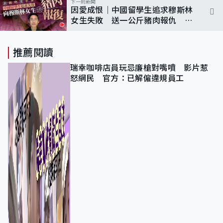
下一則新聞
因愛成恨｜中國留學生追求穆斯林
女生失敗 送一公斤豬肉報仇 44
個電話號碼狂發訊息
推薦閱讀
瑞幸咖啡店員玩忌廉槍對嘴噴 影片惹
怒網民 官方：已解僱違規員工