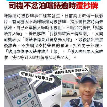
咪錶逾時被抄牌事件經常發生，日前網上流傳一段影
片，有司機因不滿咪錶逾時被抄牌，指斥警員當時尚未
落地，自己正準備入錶時卻被阻，不斷追問警員「點解
唔畀入錶」。警員解釋「我就兜咗第三轉㗎喇」，又向
司機表示「咪錶唔係見到警察先入㗎」，最後發出告票
後離去。不少網民支持警員的做法，批評男子無理，
「佔用車位唔入錶仲放片上網」、「係入咗晨早入鬼咗
啦，使乜等到人哋抄牌嗰陣時先至入」。