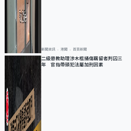
新聞資訊
港聞
首頁新聞
二級懲教助理涉木棍捅傷羈留者判囚三
年 官指帶頭犯法屬加刑因素