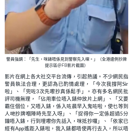
警員強調：「先生，咪錶唔係見到警察先入㗎。」（全港違例抄牌
提示區＠FB影片截圖）
影片在網上各大社交平台流傳，引起熱議。不少網民指
警員執法合理，更認為已酌情處理，「今次我撐阿Sir
啦」、「兜咗3次先嚟抄真係鬆手」。亦有多名網民批
評司機無理，「佔用車位唔入錶仲放片上網」、「又要
霸住個位，又唔入錶，係入咗晨早入鬼咗啦，使乜等到
人哋抄牌嗰陣時先至入呀」、「捉得你一定係超過5分
鐘唔入錶，行到埋嚟你先話入，咪抵抄囉」、「依家已
經有App遙距入錶啦，我入錶都唔使再行去入，所以唔