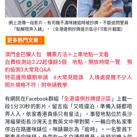
網上流傳一段影片，有司機不滿咪錶逾時被抄牌，不斷追問警員
「點解唔畀入錶」。（全港違例抄牌提示區＠FB影片截圖）
更多熱門文章：
澳門金巴懶人包 購票方法＋上車地點一文看
自費檢測站3.22起僅餘5個 地點、開放時間一覽 預
約檢測3大常見Q&A
特區護照續期申請 6大常見錯誤 入境處提醒不少人
照片規格不符｜附申請教學
有網民在Facebook群組「
全港違例抄牌提示區
」上載一
段1分30秒的影片，留言指「又唔違泊，準備入錶都唔
畀人入，依家香港真係只有皇法」。事發地點位於長沙
灣福榮街長沙灣天主教英文中學對開，一輛白色私家車
停泊在路邊咪錶位，咪錶顯示為「逾時」。一名警員下
警車走向咪錶，身旁有一名交通督導員，此時司機上前