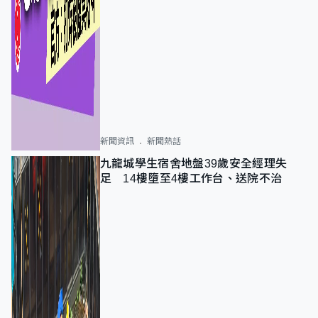
新聞資訊
新聞熱話
九龍城學生宿舍地盤39歲安全經理失
足 14樓墮至4樓工作台、送院不治