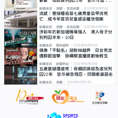
纍纍 母認罪判囚22年 官斥冷血：同
類案最惡劣
2026年08月05日
新聞資訊
港聞
首頁新聞
流感｜曾接種疫苗七歲男童染甲流死
亡 成今年首宗兒童感染離世個案
2026年08月04日
新聞資訊
港聞
首頁新聞
涉前年於新加坡機場傷人 港人母子分
別判囚半年、10日
2026年08月05日
新聞資訊
兩岸國際
偶像「不點名」談粉絲越界 日女死忠
遭群起狙擊 掛繩開直播道歉後輕生
2026年08月06日
新聞資訊
新聞熱話
五歲童疑遭虐死｜母親認誤殺及虐兒判
囚22年 官斥被告殘忍、同類案最惡劣
2026年08月05日
新聞資訊
港聞