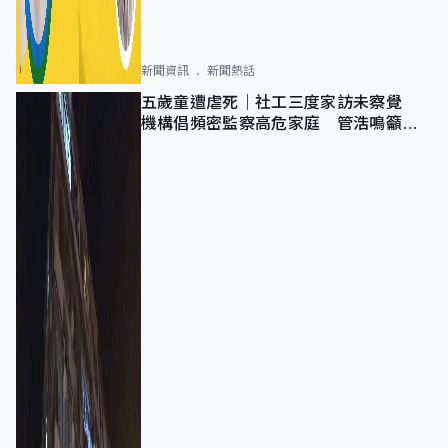
新聞資訊
新聞熱話
五歲童遭虐死｜社工三度家訪未察覺
機構倡頻密監察高危家庭 管浩鳴籲加
強跨部門協作