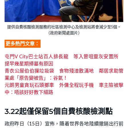
提供自費核酸檢測服務的社區檢測中心及檢測站將會減少至5個。
（政府新聞處圖片）
更多熱門文章：
屯門V City巴士站百人排長龍 等入曾咀靈灰安置所
提早幾星期掃墓有原因
青衣公屋伯伯摷垃圾袋 食物殘渣散滿地 鄰居求助管
業處「原告變被告」：谷氣！
元朗男童貪玩石頭擲車 外傭全程玩手機 車主險被擊
中：唔該好好教下細路
3.22起僅保留5個自費核酸檢測點
政府昨日（15日）宣佈，隨着世界各地陸續撤銷出行前