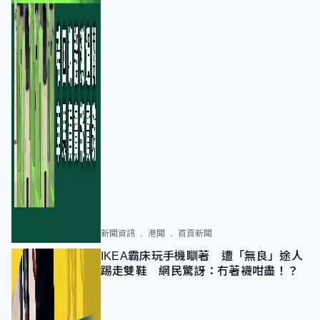
新聞資訊
港聞
首頁新聞
IKEA霸床玩手機瞓著 遭「無良」途人
踢走雙鞋 網民驚訝：冇著襪咁盡！？