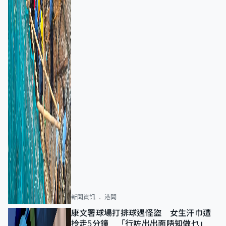
新聞資訊
港聞
康文署球場打排球遇怪盜 女生汗巾遭
拎走5分鐘 「行咗出出面唔知做乜」