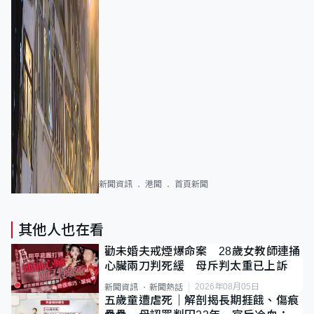
新聞資訊
港聞
首頁新聞
其他人也在看
勸未婚夫戒煙爆命案 28歲女教師連捅
心臟兩刀判死緩 母斥判太重已上訴
2026年08月05日
新聞資訊
新聞熱話
五歲童遭虐死｜解剖揭長期捱餓、傷痕