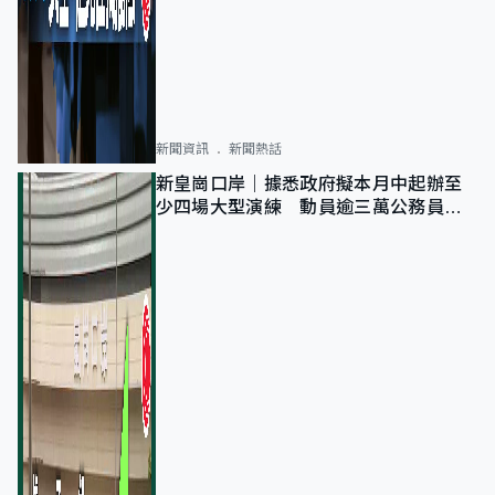
新聞資訊
新聞熱話
新皇崗口岸｜據悉政府擬本月中起辦至
少四場大型演練 動員逾三萬公務員人
次測試