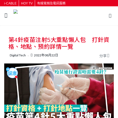
i-CABLE
HOY TV
有線寬頻及電訊服務
返回
第4針疫苗注射5大重點懶人包 打針資
按輸入鍵開始搜尋
格、地點、預約詳情一覽
Digital Tech
2022年08月22日
分享