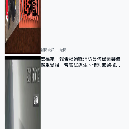
新聞資訊
港聞
宏福苑｜報告揭殉職消防員何偉豪裝備
嚴重受損 曾嘗試逃生、惜別無選擇下
棄裝備墮樓