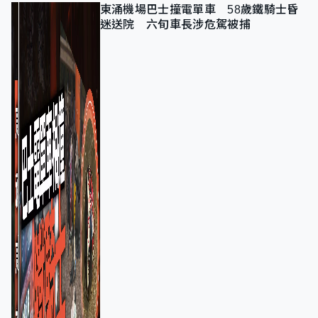
東涌機場巴士撞電單車 58歲鐵騎士昏
迷送院 六旬車長涉危駕被捕