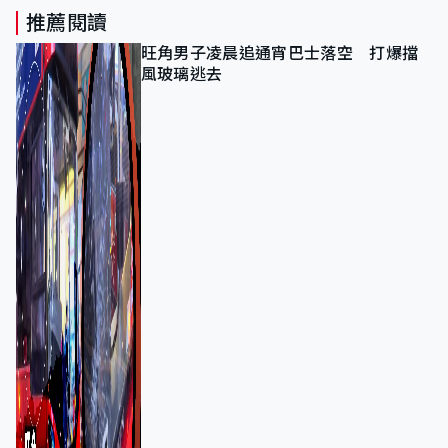
推薦閱讀
旺角男子凌晨追通宵巴士落空 打爆擋
風玻璃逃去