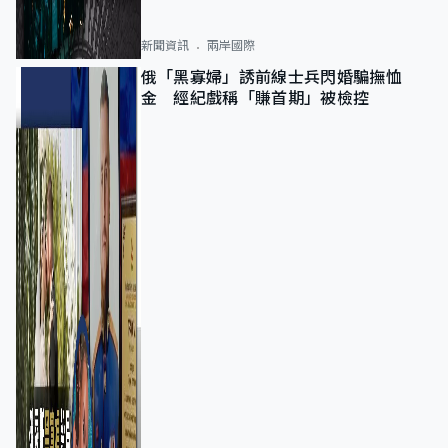
新聞資訊
兩岸國際
俄「黑寡婦」誘前線士兵閃婚騙撫恤
金 經紀戲稱「賺首期」被檢控