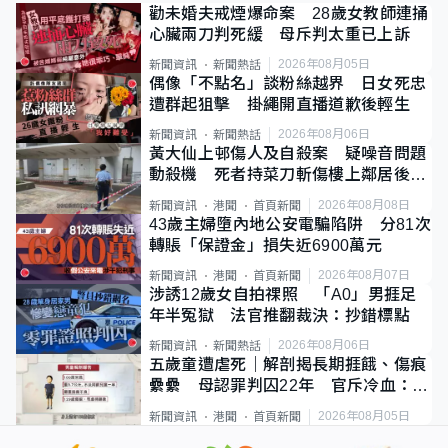
勸未婚夫戒煙爆命案 28歲女教師連捅
心臟兩刀判死緩 母斥判太重已上訴
2026年08月05日
新聞資訊
新聞熱話
偶像「不點名」談粉絲越界 日女死忠
遭群起狙擊 掛繩開直播道歉後輕生
2026年08月06日
新聞資訊
新聞熱話
黃大仙上邨傷人及自殺案 疑噪音問題
動殺機 死者持菜刀斬傷樓上鄰居後墮
斃
2026年08月08日
新聞資訊
港聞
首頁新聞
43歲主婦墮內地公安電騙陷阱 分81次
轉賬「保證金」損失近6900萬元
2026年08月07日
新聞資訊
港聞
首頁新聞
涉誘12歲女自拍祼照 「A0」男捱足
年半冤獄 法官推翻裁決：抄錯標點
2026年08月06日
新聞資訊
新聞熱話
五歲童遭虐死｜解剖揭長期捱餓、傷痕
纍纍 母認罪判囚22年 官斥冷血：同
類案最惡劣
2026年08月05日
新聞資訊
港聞
首頁新聞