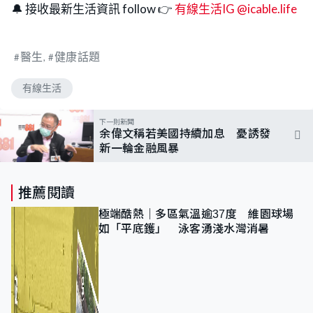
🔔 接收最新生活資訊 follow 👉
有線生活IG @icable.life
醫生
健康話題
有線生活
下一則新聞
余偉文稱若美國持續加息 憂誘發
新一輪金融風暴
推薦閱讀
極端酷熱｜多區氣溫逾37度 維園球場
如「平底鑊」 泳客湧淺水灣消暑