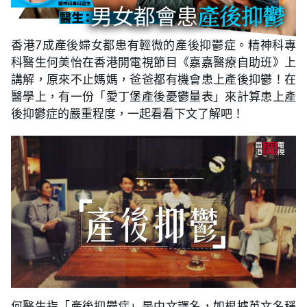
香港7成產後婦女都患有輕微的產後抑鬱症。精神科專
科醫生何美怡在香港開電視節目《嘉嘉醫療自助班》上
講解，原來不止媽媽，爸爸都有機會患上產後抑鬱！在
醫學上，有一份「愛丁堡產後憂鬱量表」來計算患上產
後抑鬱症的嚴重程度，一起看看下文了解吧！
何醫生指「產後抑鬱症」是中文譯名，如根據英文名稱