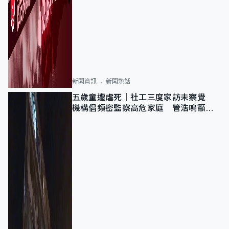
新聞資訊
新聞熱話
五歲童遭虐死｜社工三度家訪未察覺
機構倡頻密監察高危家庭 管浩鳴籲加
強跨部門協作