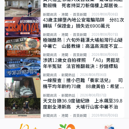
動殺機 死者持菜刀斬傷樓上鄰居後墮
斃
2026年08月08日
新聞資訊
港聞
首頁新聞
43歲主婦墮內地公安電騙陷阱 分81次
轉賬「保證金」損失近6900萬元
2026年08月07日
新聞資訊
港聞
首頁新聞
極端酷熱｜六旬外籍漢大埔船灣行山疑
中暑亡 山藝教練：高溫高濕度不宜遠
足
2026年08月09日
新聞資訊
港聞
首頁新聞
涉誘12歲女自拍祼照 「A0」男捱足
年半冤獄 法官推翻裁決：抄錯標點
2026年08月06日
新聞資訊
新聞熱話
一線搜查｜揸小巴難「養家活兒」 司
機平均年齡約70歲 88歲黃伯：希望一
直揸落去
2026年08月07日
新聞資訊
新聞熱話
天文台錄36.9度破紀錄 上水飆至39.8
度創全港新高 大埔行山客中暑不治
2026年08月09日
新聞資訊
港聞
首頁新聞