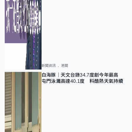
新聞資訊
港聞
白海豚｜天文台錄34.7度創今年最高
屯門泳灘高達40.1度 料酷熱天氣持續