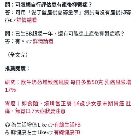
問：可怎樣自行評估患有產後抑鬱症？
答：可用「愛丁堡產後憂鬱量表」測試有沒有產後抑鬱
症👉
詳情請看
問：
已生BB超過一年，還有可能患上產後抑鬱症嗎？
答：有。 👉
詳情請看
（全文完）
推薦閱讀：
研究：飲牛奶恐增致癌風險 每日多飲50克 乳癌風險增
17％
胃癌｜即食麵、燒烤當正餐 16歲少女患末期胃癌 肚
痛、無胃口 7大症狀要注意
😊 為生活增值 Like 👉
有線生活FB
💪 睇健康貼士 Like 👉
有線健康FB