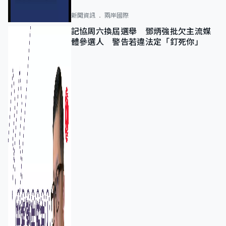
新聞資訊
兩岸國際
記協周六換屆選舉 鄧炳強批欠主流媒
體參選人 警告若違法定「釘死你」