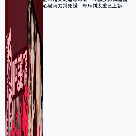
心臟兩刀判死緩 母斥判太重已上訴