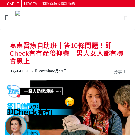
i-CABLE
HOY TV
有線寬頻及電訊服務
返回
嘉嘉醫療自助班｜答10條問題！即
按輸入鍵開始搜尋
Check有冇產後抑鬱 男人女人都有機
會患上
Digital Tech
2022年06月19日
分享