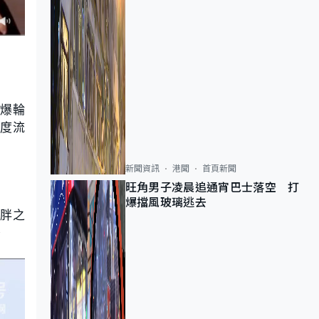
壓爆輪
度流
新聞資訊
港聞
首頁新聞
旺角男子凌晨追通宵巴士落空 打
爆擋風玻璃逃去
胖之
。