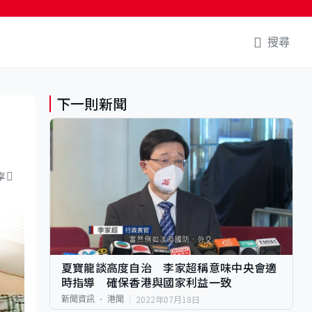
搜尋
下一則新聞
享
夏寶龍談高度自治 李家超稱意味中央會適
時指導 確保香港與國家利益一致
2022年07月18日
新聞資訊
港聞