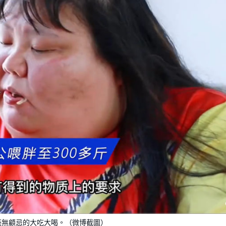
毫無顧忌的大吃大喝。（微博截圖）