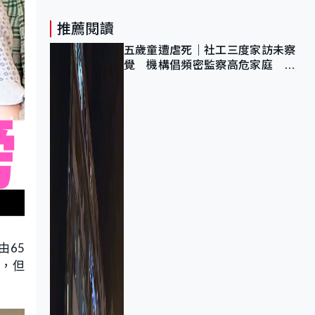
推薦閱讀
五歲童遭虐死｜社工三度家訪未察
覺 機構倡頻密監察高危家庭 管
浩鳴籲加強跨部門協作
由65
愛，但