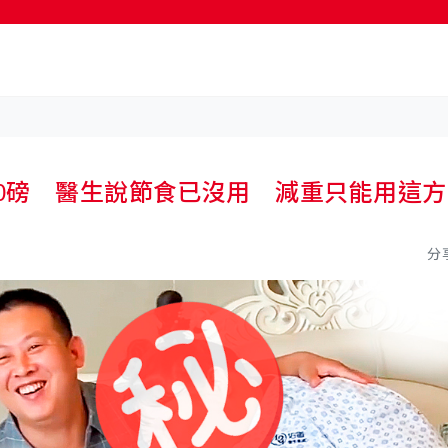
按輸入鍵開始搜尋
90磅 醫生說節食已沒用 減重只能用這方
分