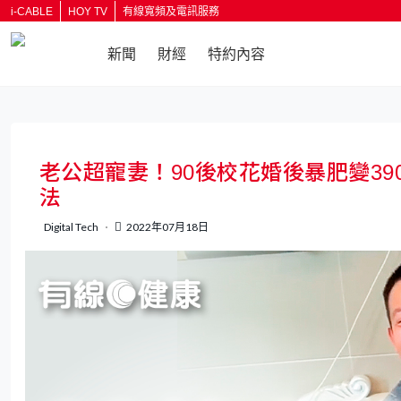
i-CABLE
HOY TV
有線寬頻及電訊服務
新聞
財經
特約內容
返回
老公超寵妻！90後校花婚後暴肥變3
法
Digital Tech
2022年07月18日