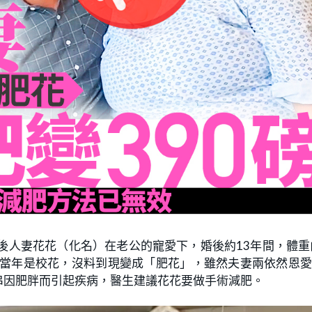
後人妻花花（化名）在老公的寵愛下，婚後約13年間，體重
花花當年是校花，沒料到現變成「肥花」，雖然夫妻兩依然恩
串因肥胖而引起疾病，醫生建議花花要做手術減肥。