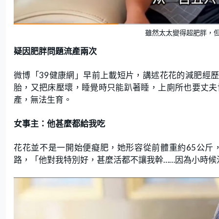
雖然太太變得超肥胖，
疑因肥胖問題流產兩次
微博「39健康網」早前上載短片，講述花花的減肥經歷
胎，又把床壓壞，睡覺時只能趴著睡，上廁所也要丈夫
產，無法生育。
女事主：他甚麼都給我吃
花花並不是一開始便癡肥，她形容從前體重約65公斤
路，「他對我特別好，甚麼活都不讓我幹……因為小時