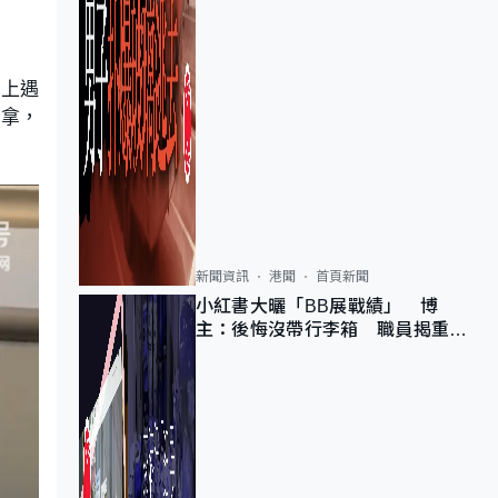
加上遇
推拿，
新聞資訊
港聞
首頁新聞
小紅書大曬「BB展戰績」 博
主：後悔沒帶行李箱 職員揭重複
入會「阻止唔到」