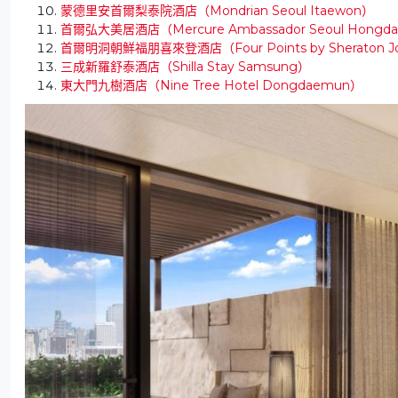
蒙德里安首爾梨泰院酒店（Mondrian Seoul Itaewon）
首爾弘大美居酒店（Mercure Ambassador Seoul Hongd
首爾明洞朝鮮福朋喜來登酒店（Four Points by Sheraton Jos
三成新羅舒泰酒店（Shilla Stay Samsung）
東大門九樹酒店（Nine Tree Hotel Dongdaemun）