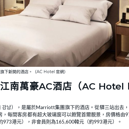
t集團旗下新開的酒店。（AC Hotel 官網）
萬豪AC酒店（AC Hotel 
m）
 서울 강남），是屬於Marriott集團旗下的酒店。從驛三站出去
房，每間客房都有超大玻璃窗可以飽覽首爾靚景，房價格由9
約973港元），非會員則為165,600韓元（約993港元）。