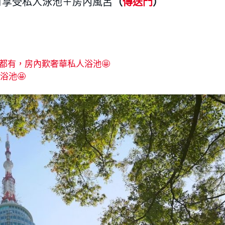
可享受私人泳池＋房內風呂
（
傳送門
）
都有，房內歎奢華私人浴池🤩
浴池🤩