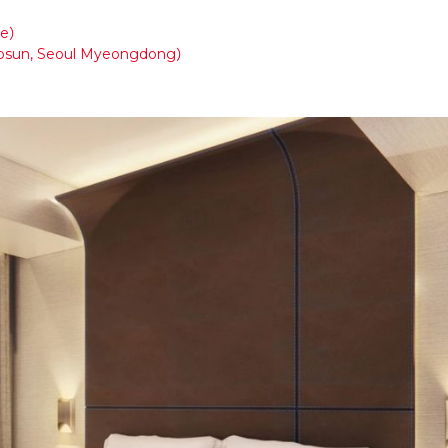
ae）
un, Seoul Myeongdong）