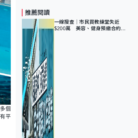
推薦閱讀
一線搜查｜市民買教練堂失近
$200萬 美容、健身預繳合約擬
設冷靜期 業界憂退款計法對商戶
不公
國多個
，有平