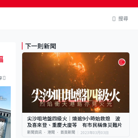
搜尋
下一則新聞
福
享
尖沙咀地盤四級火｜燒逾9小時始救熄 波
及喜來登、重慶大廈等 有市民稱像災難片
2023年03月03日
新聞資訊
港聞
首頁新聞