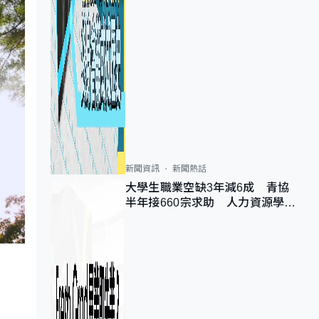
新聞資訊
新聞熱話
大學生職業空缺3年減6成 青協
半年接660宗求助 人力資源學
會：AI浪潮重整職位需求