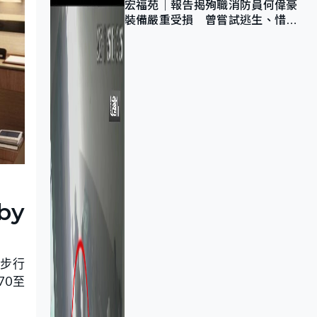
宏福苑｜報告揭殉職消防員何偉豪
裝備嚴重受損 曾嘗試逃生、惜別
無選擇下棄裝備墮樓
by
，步行
70至