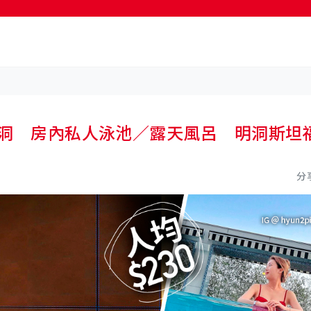
按輸入鍵開始搜尋
、明洞 房內私人泳池／露天風呂 明洞斯坦
分