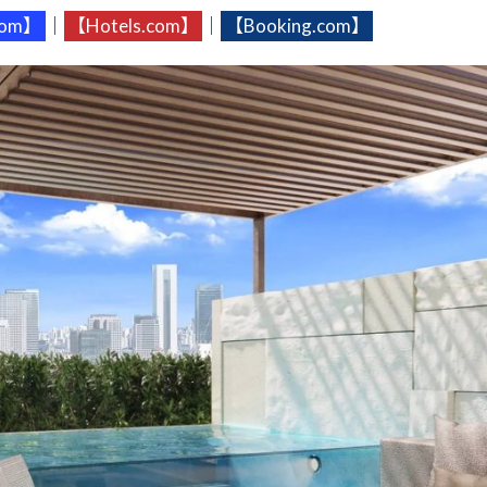
com】
｜
【Hotels.com】
｜
【Booking.com】