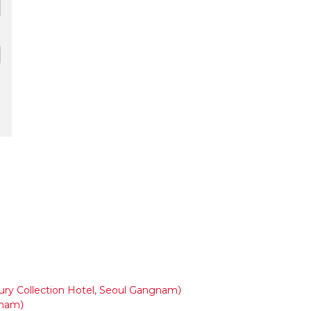
ollection Hotel, Seoul Gangnam）
gnam）