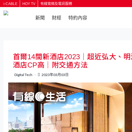
i-CABLE
HOY TV
有線寬頻及電訊服務
新聞
財經
特約內容
返回
首爾14間新酒店2023｜超近弘大
酒店CP高｜附交通方法
Digital Tech
2023年03月03日