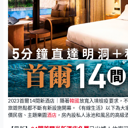
2023首爾14間新酒店｜隨著
韓國
放寬入境檢疫要求，
旅遊熱點都不斷有新設施開幕。《有線生活》以下為大家介
價民宿、主題樂園
酒店
，房內設私人泳池和風呂的高級酒店