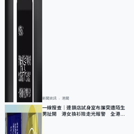
新聞資訊
港聞
一線搜查｜連鎖店試身室布簾突遭陌生
男扯開 港女換衫險走光報警 全港分
店急換實體門