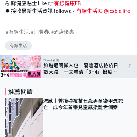
💪 睇健康貼士 Like 👉
有線健康FB
🔔 接收最新生活資訊 follow 👉
有線生活IG @icable.life
有線生活
消費券
酒店優惠
有線生活
下一則新聞
旅遊通關懶人包｜隔離酒店檢疫日
數大減 一文看清「3+4」檢疫安
排＋日、韓等9國入境條件
推薦閱讀
流感｜曾接種疫苗七歲男童染甲流死
亡 成今年首宗兒童感染離世個案