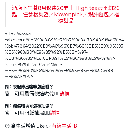
酒店下午茶8月優惠20間｜ High tea最平$126
起！任食松葉蟹／Mövenpick／鵝肝麵包／榴
槤甜品
https://www.i-
cable.com/%e6%9c%89%e7%b7%9a%e7%94%9f%e6%b4
%bb/47864/2022%E9%A6%96%E7%88%BE5%E9%96%93
%E6%96%B0%E9%85%92%E5%BA%97-
%E8%B6%85%E8%BF%91%E5%BC%98%E5%A4%A7-
%E6%98%8E%E6%B4%9E-
%E6%96%B0%E6%B2%99%E5%95%86%E5%9C%88-
%E5%AE%A2/
問：衣服傳出噏味怎麼辦？
答：可用風筒快速哄乾👉🏻
詳情
問：潮濕環境可怎樣抽濕？
答：可用報紙抽濕👉🏻
詳
情
😊 為生活增值 Like 👉
有線生活FB