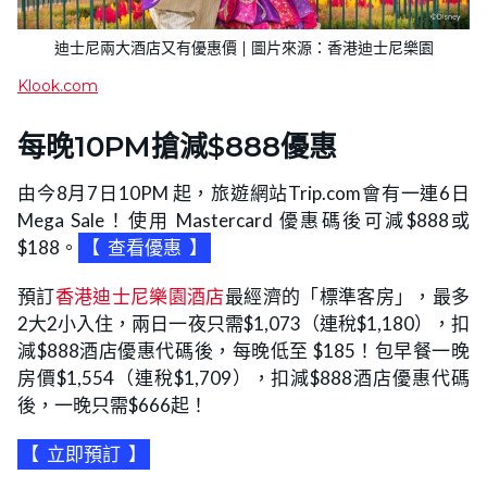
迪士尼兩大酒店又有優惠價 | 圖片來源：香港迪士尼樂園
Klook.com
每晚10PM搶減$888優惠
由今8月7日10PM 起，旅遊網站Trip.com會有一連6日
Mega Sale！使用 Mastercard 優惠碼後可減$888或
$188。
【
查看優惠
】
預訂
香港迪士尼樂園酒店
最經濟的「標準客房」，最多
2大2小入住，兩日一夜只需$1,073（連稅$1,180），扣
減$888酒店優惠代碼後，每晚低至 $185！包早餐一晚
房價$1,554（連稅$1,709），扣減$888酒店優惠代碼
後，一晚只需$666起！
【
立即預訂
】