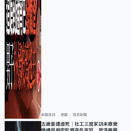
新聞資訊
港聞
首頁新聞
五歲童遭虐死｜社工三度家訪未察覺
機構倡頻密監察高危家庭 管浩鳴籲加