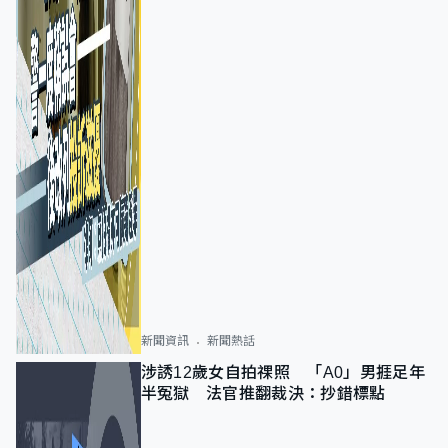
新聞資訊
新聞熱話
涉誘12歲女自拍祼照 「A0」男捱足年
半冤獄 法官推翻裁決：抄錯標點