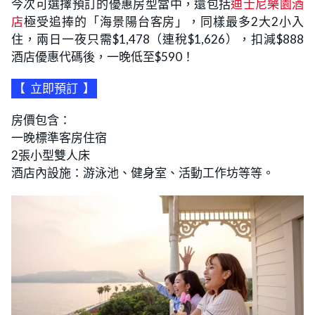
今次可選擇預訂的優惠房型當中，還包括
迪士尼樂園酒
店
極受追捧的「海景陽台客房」，同樣最多2大2小入
住，兩日一夜只需$1,478（連稅$1,626），扣減$888
酒店優惠代碼後，一晚低至$590！
【
立即預訂
】
房價包含：
一晚標準客房住宿
2張小型雙人床
酒店內設施：游泳池、健身室、活動工作坊等等。