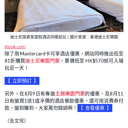
迪士尼探索家度假酒店同樣抵玩 | 圖片來源：香港迪士尼樂園
Klook.com
除了用 Mastercard卡可享酒店優惠，網站同時推出低至
81折購買
迪士尼樂園門票
，票價低至 HK$570就可入場
玩足一天！
【
立即預訂
】
另外，在8月9日有專搶
主題樂園門票
的優惠，及8月11
日有搶買1送1或半價的酒店餐飲優惠，還可用消費券付
款，搶到賺到，大家萬勿錯過啊！
【
查看優惠
】
（全文完）