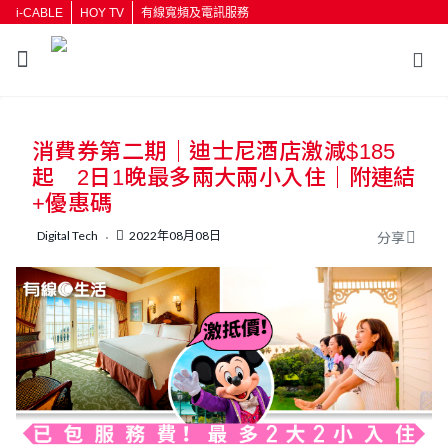
i-CABLE
HOY TV
有線寬頻及電訊服務
返回
消費券第二期｜迪士尼酒店激減$185
按輸入鍵開始搜尋
起 2日1晚最多兩大兩小入住｜附連結
+優惠碼
Digital Tech
2022年08月08日
分享