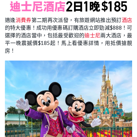
適逢
消費券
第二期再次派發，有旅遊網站推出預訂
酒店
的特大優惠！成功用優惠碼訂購酒店立即勁減$888！可
選擇的酒店當中，包括最受歡迎的
迪士尼
兩大酒店，最
平一晚震撼價$185起！馬上看優惠詳情，用抵價搶靚
房！