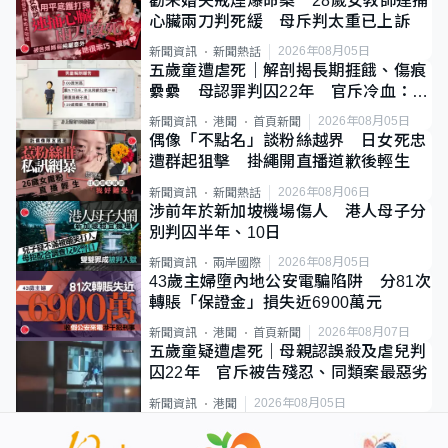
勸未婚夫戒煙爆命案 28歲女教師連捅
心臟兩刀判死緩 母斥判太重已上訴
2026年08月05日
新聞資訊
新聞熱話
五歲童遭虐死｜解剖揭長期捱餓、傷痕
纍纍 母認罪判囚22年 官斥冷血：同
類案最惡劣
2026年08月05日
新聞資訊
港聞
首頁新聞
偶像「不點名」談粉絲越界 日女死忠
遭群起狙擊 掛繩開直播道歉後輕生
2026年08月06日
新聞資訊
新聞熱話
涉前年於新加坡機場傷人 港人母子分
別判囚半年、10日
2026年08月05日
新聞資訊
兩岸國際
43歲主婦墮內地公安電騙陷阱 分81次
轉賬「保證金」損失近6900萬元
2026年08月07日
新聞資訊
港聞
首頁新聞
五歲童疑遭虐死｜母親認誤殺及虐兒判
囚22年 官斥被告殘忍、同類案最惡劣
2026年08月05日
新聞資訊
港聞