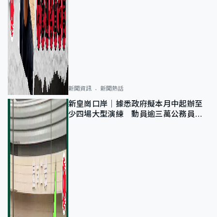
新聞資訊
新聞熱話
新皇崗口岸｜據悉政府擬本月中起辦至
少四場大型演練 動員逾三萬公務員人
次測試