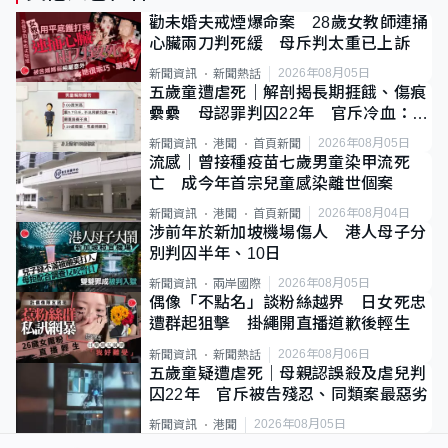
勸未婚夫戒煙爆命案 28歲女教師連捅
心臟兩刀判死緩 母斥判太重已上訴
2026年08月05日
新聞資訊
新聞熱話
五歲童遭虐死｜解剖揭長期捱餓、傷痕
纍纍 母認罪判囚22年 官斥冷血：同
類案最惡劣
2026年08月05日
新聞資訊
港聞
首頁新聞
流感｜曾接種疫苗七歲男童染甲流死
亡 成今年首宗兒童感染離世個案
2026年08月04日
新聞資訊
港聞
首頁新聞
涉前年於新加坡機場傷人 港人母子分
別判囚半年、10日
2026年08月05日
新聞資訊
兩岸國際
偶像「不點名」談粉絲越界 日女死忠
遭群起狙擊 掛繩開直播道歉後輕生
2026年08月06日
新聞資訊
新聞熱話
五歲童疑遭虐死｜母親認誤殺及虐兒判
囚22年 官斥被告殘忍、同類案最惡劣
2026年08月05日
新聞資訊
港聞