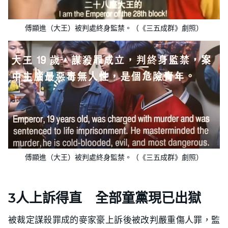
傅顯進（大王）被判處終身監禁。（《三五成群》劇照）
傅顯進（大王）被判處終身監禁。（《三五成群》劇照）
3人上訴得直 全部童黨現已出獄
被裁定謀殺罪成的麥家豪上訴後被改判嚴重傷人罪，監