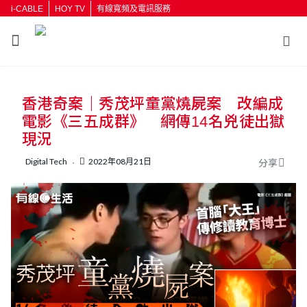
i-CABLE
HOY TV
有線寬頻及電訊服務
返回
香港奇案｜秀茂坪童黨燒屍案 改編成
按輸入鍵開始搜尋
電影《三五成群》 網傳14名兇徒出獄
現況
Digital Tech
2022年08月21日
分享