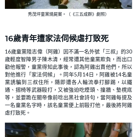
秀茂坪童黨燒屍案。（《三五成群》劇照）
16歲青年遭家法伺候虐打致死
16歲童黨陸志偉（阿雞）因不滿一名外號「三叔」的30
歲輕度智障男子陳木清，經常遭其他童黨欺負，而出口
勸他報警，童黨得知此事後，認為阿雞出賣他們，所以
對他進行「家法伺候」。同年5月14日，阿雞被14名童
黨誘騙到三叔住所，隨即遭各人輪流拳打腳踢，以鐵
通、摺椅等武器毆打，又被強迫吃煙頭、撞牆、墊櫈底
等，並要跪在關帝像前唸出黑社會詩句，當阿雞每提及
一名童黨名字時，該名童黨便上前毆打他，最後將阿雞
虐打致死。