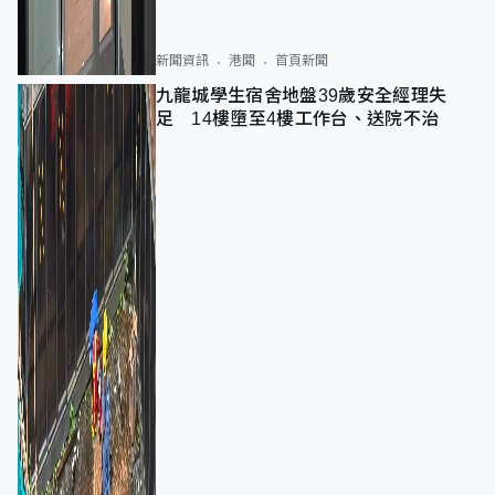
新聞資訊
港聞
首頁新聞
九龍城學生宿舍地盤39歲安全經理失
足 14樓墮至4樓工作台、送院不治