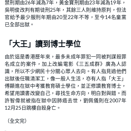
禁刑期由26年減為7年，黃金寶刑期由23年減為19年，
吳明俊改判有期徒刑25年，其餘三人則維持原判，但法
官給予最少服刑年期由20至22年不等，至今14名童黨
已全部出獄。
「大王」讀到博士學位
由於這是香港歷年來，最多未成年罪犯一同被判謀殺罪
名成立的案件，加上改編電影《三五成群》廣為人認
識，所以不少網民十分關心眾人去向。有人指見過他們
出獄後任職清潔工，像一般人生活，亦有人指「大王」
傅顯進在獄中考獲教育碩士學位，並正修讀教育博士，
希望用讀書改變自己，尋找生命方向，明白對與錯。而
許智偉就被指在獄中因肺癌去世，劉佩儀則在2007年
12月25日跳樓自殺身亡。
（全文完）