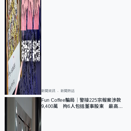
新聞資訊
新聞熱話
Fun Coffee騙局｜警接225宗報案涉款
9,400萬 拘6人包括董事股東 最高金
額一宗涉近千萬