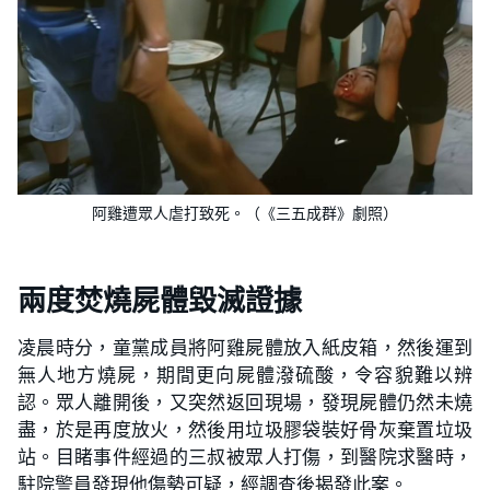
阿雞遭眾人虐打致死。（《三五成群》劇照）
兩度焚燒屍體毀滅證據
凌晨時分，童黨成員將阿雞屍體放入紙皮箱，然後運到
無人地方燒屍，期間更向屍體潑硫酸，令容貌難以辨
認。眾人離開後，又突然返回現場，發現屍體仍然未燒
盡，於是再度放火，然後用垃圾膠袋裝好骨灰棄置垃圾
站。目睹事件經過的三叔被眾人打傷，到醫院求醫時，
駐院警員發現他傷勢可疑，經調查後揭發此案。