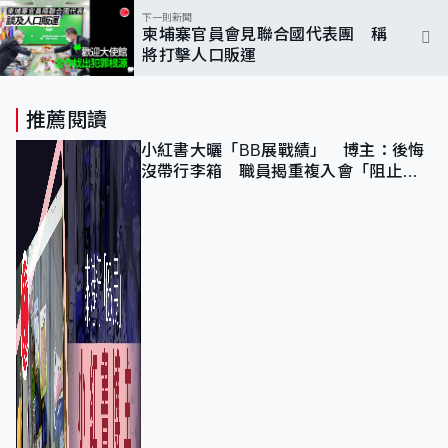
下一則新聞
柬埔寨官員會見聯合國代表團 稱
將打擊人口販運
推薦閱讀
小紅書大曬「BB展戰績」 博主：後悔
沒帶行李箱 職員揭重複入會「阻止唔
到」