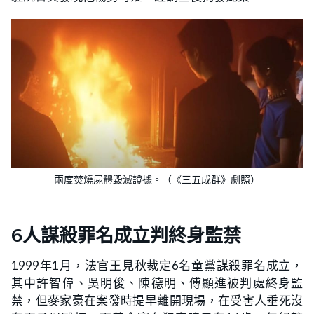
兩度焚燒屍體毀滅證據。（《三五成群》劇照）
6人謀殺罪名成立判終身監禁
1999年1月，法官王見秋裁定6名童黨謀殺罪名成立，
其中許智偉、吳明俊、陳德明、傅顯進被判處終身監
禁，但麥家豪在案發時提早離開現場，在受害人垂死沒