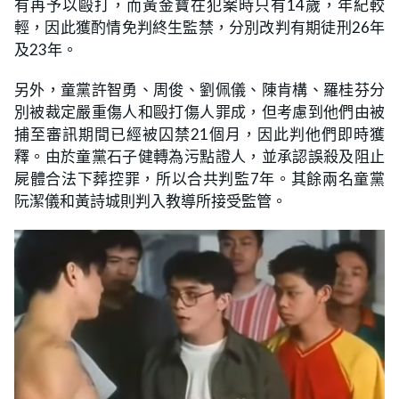
有再予以毆打，而黃金寶在犯案時只有14歲，年紀較
輕，因此獲酌情免判終生監禁，分別改判有期徒刑26年
及23年。
另外，童黨許智勇、周俊、劉佩儀、陳肯構、羅桂芬分
別被裁定嚴重傷人和毆打傷人罪成，但考慮到他們由被
捕至審訊期間已經被囚禁21個月，因此判他們即時獲
釋。由於童黨石子健轉為污點證人，並承認誤殺及阻止
屍體合法下葬控罪，所以合共判監7年。其餘兩名童黨
阮潔儀和黃詩城則判入教導所接受監管。