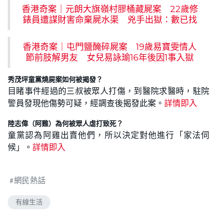
香港奇案｜元朗大旗嶺村膠桶藏屍案 22歲修
錶員遭謀財害命棄屍水渠 兇手出獄：數已找
香港奇案｜屯門鹽醃碎屍案 19歲易寶雯情人
節前肢解男友 女兒易詠瑜16年後因1事入獄
秀茂坪童黨燒屍案如何被揭發？
目睹事件經過的三叔被眾人打傷，到醫院求醫時，駐院
警員發現他傷勢可疑，經調查後揭發此案。
詳情即入
陸志偉（阿雞）為何被眾人虐打致死？
童黨認為阿雞出賣他們，所以決定對他進行「家法伺
候」。
詳情即入
網民熱話
有線生活