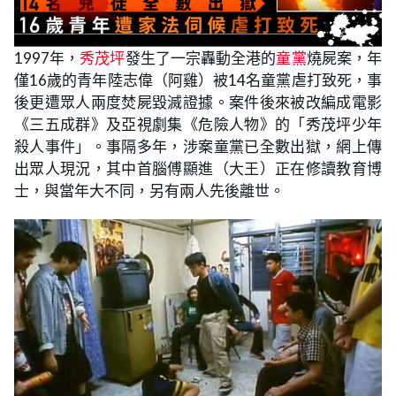
1997年，
秀茂坪
發生了一宗轟動全港的
童黨
燒屍案，年
僅16歲的青年陸志偉（阿雞）被14名童黨虐打致死，事
後更遭眾人兩度焚屍毀滅證據。案件後來被改編成電影
《三五成群》及亞視劇集《危險人物》的「秀茂坪少年
殺人事件」。事隔多年，涉案童黨已全數出獄，網上傳
出眾人現況，其中首腦傅顯進（大王）正在修讀教育博
士，與當年大不同，另有兩人先後離世。