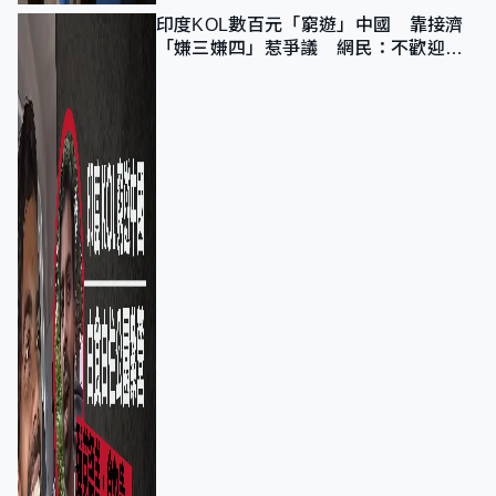
印度KOL數百元「窮遊」中國 靠接濟
「嫌三嫌四」惹爭議 網民：不歡迎劣
質旅客