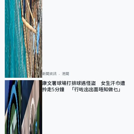
新聞資訊
港聞
康文署球場打排球遇怪盜 女生汗巾遭
拎走5分鐘 「行咗出出面唔知做乜」