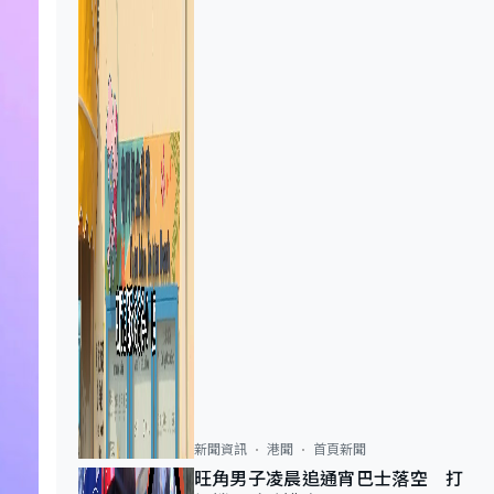
新聞資訊
港聞
首頁新聞
旺角男子凌晨追通宵巴士落空 打