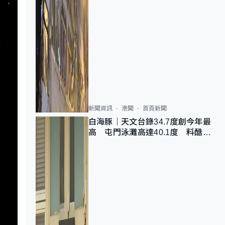
新聞資訊
港聞
首頁新聞
白海豚｜天文台錄34.7度創今年最
高 屯門泳灘高達40.1度 料酷熱
天氣持續