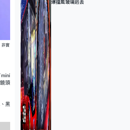
爆擋風玻璃逃去
，非實
mini
機鏡頭
色、黑