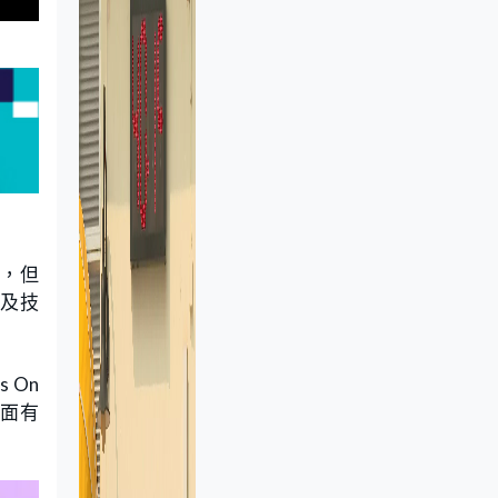
表，但
頭及技
 On
上面有