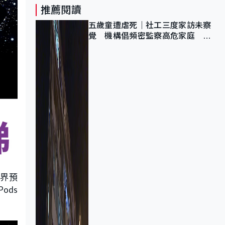
推薦閱讀
五歲童遭虐死｜社工三度家訪未察
覺 機構倡頻密監察高危家庭 管
浩鳴籲加強跨部門協作
外界預
ods